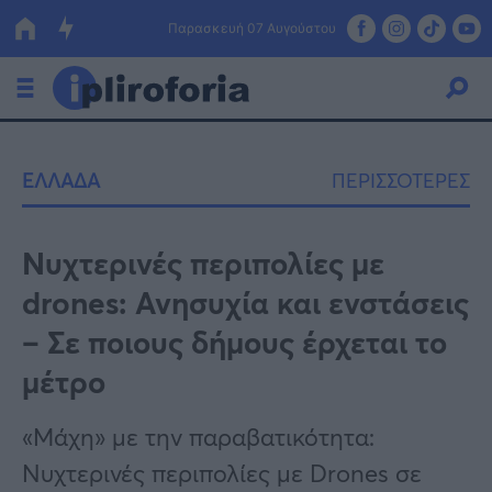
Παρασκευή 07 Αυγούστου
Ελλάδα
ΕΛΛΑΔΑ
ΠΕΡΙΣΣΟΤΕΡΕΣ
Οικονομία
Πολιτική
Νυχτερινές περιπολίες με
drones: Ανησυχία και ενστάσεις
Τράπεζες
– Σε ποιους δήμους έρχεται το
Επιδοτήσεις
Κόσμος
μέτρο
Lifestyle
ΕΣΠΑ
«Μάχη» με την παραβατικότητα:
Αθλητικά
Νυχτερινές περιπολίες με Drones σε