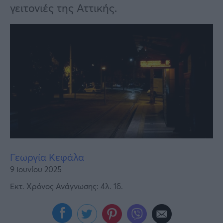
Υγεία
γειτονιές της Αττικής.
Γυναίκα
Καιρός
Γεωργία Κεφάλα
9 Ιουνίου 2025
Εκτ. Χρόνος Ανάγνωσης: 4λ. 1δ.