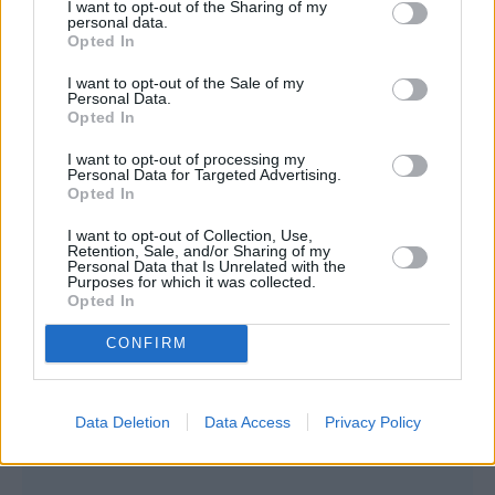
I want to opt-out of the Sharing of my
personal data.
Opted In
I want to opt-out of the Sale of my
Συνεντεύξεις 18/11/2025
Personal Data.
Opted In
Τζεφ Μοντάνα: «Κανένας δεν μπορεί
να σου πει ποιος είσαι»
I want to opt-out of processing my
Personal Data for Targeted Advertising.
Opted In
I want to opt-out of Collection, Use,
Retention, Sale, and/or Sharing of my
Personal Data that Is Unrelated with the
Purposes for which it was collected.
Opted In
CONFIRM
Data Deletion
Data Access
Privacy Policy