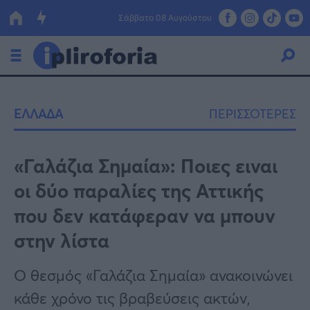
Σάββατο 08 Αυγούστου
Ελλάδα
ΕΛΛΑΔΑ
ΠΕΡΙΣΣΟΤΕΡΕΣ
Οικονομία
Πολιτική
«Γαλάζια Σημαία»: Ποιες ειναι
οι δύο παραλίες της Αττικής
Τράπεζες
που δεν κατάφεραν να μπουν
Επιδοτήσεις
Κόσμος
στην λίστα
Lifestyle
ΕΣΠΑ
Ο θεσμός «Γαλάζια Σημαία» ανακοινώνει
Αθλητικά
κάθε χρόνο τις βραβεύσεις ακτών,