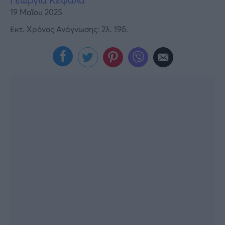
Viral
19 Μαΐου 2025
Κουζίνα
Εκτ. Χρόνος Ανάγνωσης: 2λ. 19δ.
Ζώδια
Pet
Πίστη