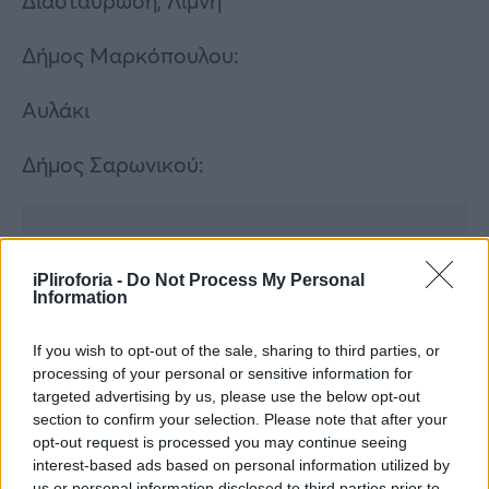
Διασταύρωση, Λίμνη
Δήμος Μαρκόπουλου:
Αυλάκι
Δήμος Σαρωνικού:
Συνεντεύξεις 18/11/2025
iPliroforia -
Do Not Process My Personal
Δήμητρα Δερζέκου: «Λέω τη δική μου
Information
αλήθεια»
If you wish to opt-out of the sale, sharing to third parties, or
processing of your personal or sensitive information for
targeted advertising by us, please use the below opt-out
section to confirm your selection. Please note that after your
Συνεντεύξεις 18/11/2025
opt-out request is processed you may continue seeing
Τζεφ Μοντάνα: «Κανένας δεν μπορεί
interest-based ads based on personal information utilized by
us or personal information disclosed to third parties prior to