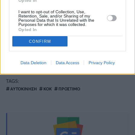
Οριστικό: Πάρθηκε η απόφαση για την
Opted In
Αγγελική Νικολούλη
I want to opt-out of Collection, Use,
Retention, Sale, and/or Sharing of my
Personal Data that Is Unrelated with the
Έτσι ξενοιάζεις: To αρωματικό φυτό που
Purposes for which it was collected.
Opted In
διώχνει μύγες και κουνούπια από το σπίτι
CONFIRM
Μην απαντήσετε ποτέ: Το τηλεφώνημα που
αδειάζει τραπεζικούς λογαριασμούς – Η νέα
Data Deletion
Data Access
Privacy Policy
απάτη που ήρθε και στην Ελλάδα
TAGS:
ΑΥΤΟΚΙΝΗΣΗ
ΚΟΚ
ΠΡΟΣΤΙΜΟ