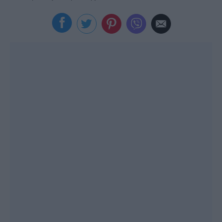
Viral
Κουζίνα
Ζώδια
Pet
Πίστη