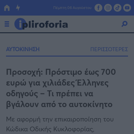
Πέμπτη 06 Αυγούστου
Ελλάδα
ΑΥΤΟΚΙΝΗΣΗ
ΠΕΡΙΣΣΟΤΕΡΕΣ
Οικονομία
Πολιτική
Προσοχή: Πρόστιμo έως 700
ευρώ για χιλιάδες Έλληνες
Τράπεζες
οδηγούς – Τι πρέπει να
Επιδοτήσεις
Κόσμος
βγάλουν από το αυτοκίνητο
Lifestyle
ΕΣΠΑ
Με αφορμή την επικαιροποίηση του
Αθλητικά
Κώδικα Οδικής Κυκλοφορίας,