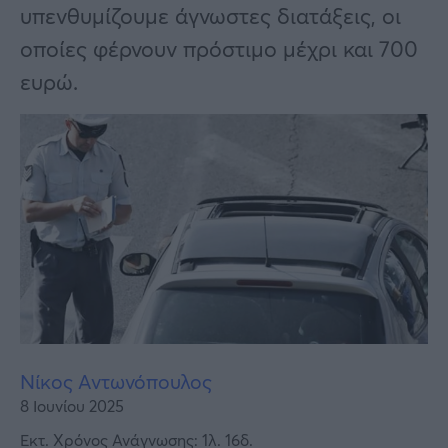
Υγεία
υπενθυμίζουμε άγνωστες διατάξεις, οι
οποίες φέρνουν πρόστιμο μέχρι και 700
Γυναίκα
ευρώ.
Καιρός
Νίκος Αντωνόπουλος
8 Ιουνίου 2025
Εκτ. Χρόνος Ανάγνωσης: 1λ. 16δ.