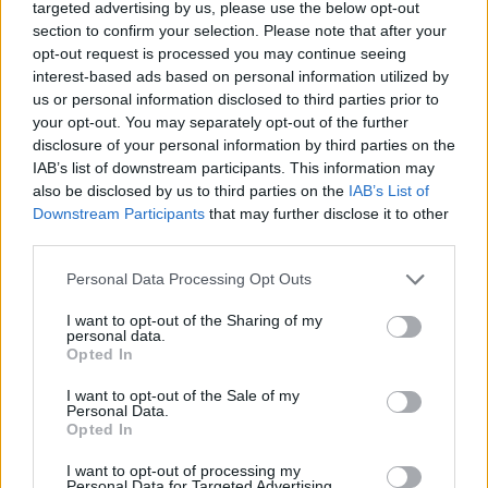
targeted advertising by us, please use the below opt-out
Δήμητρα Δερζέκου: «Λέω τη δική μου
section to confirm your selection. Please note that after your
αλήθεια»
opt-out request is processed you may continue seeing
interest-based ads based on personal information utilized by
us or personal information disclosed to third parties prior to
your opt-out. You may separately opt-out of the further
disclosure of your personal information by third parties on the
Συνεντεύξεις 18/11/2025
IAB’s list of downstream participants. This information may
Τζεφ Μοντάνα: «Κανένας δεν μπορεί
also be disclosed by us to third parties on the
IAB’s List of
Downstream Participants
that may further disclose it to other
να σου πει ποιος είσαι»
third parties.
Personal Data Processing Opt Outs
I want to opt-out of the Sharing of my
personal data.
Opted In
I want to opt-out of the Sale of my
Personal Data.
Opted In
I want to opt-out of processing my
Personal Data for Targeted Advertising.