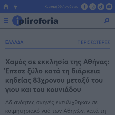
Κυριακή 09 Αυγούστου
Ελλάδα
ΕΛΛΑΔΑ
ΠΕΡΙΣΣΟΤΕΡΕΣ
Οικονομία
Πολιτική
Χαμός σε εκκλησία της Αθήνας:
Έπεσε ξύλο κατά τη διάρκεια
Τράπεζες
κηδείας 83χρονου μεταξύ του
Επιδοτήσεις
Κόσμος
γιου και του κουνιάδου
Lifestyle
ΕΣΠΑ
Αδιανόητες σκηνές εκτυλίχθηκαν σε
Αθλητικά
κοιμητηριακό ναό των Αθηνών, κατά τη