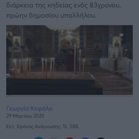
Υγεία
διάρκεια της κηδείας ενός 83χρονου,
πρώην δημοσίου υπαλλήλου.
Γυναίκα
Καιρός
Γεωργία Κεφάλα
29 Μαρτίου 2025
Εκτ. Χρόνος Ανάγνωσης: 1λ. 58δ.