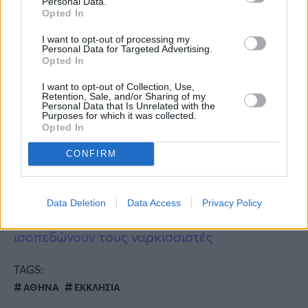
Personal Data.
Opted In
κατά του 43χρονου.
I want to opt-out of processing my
Περισσότερες
Ειδήσεις σήμερα
Personal Data for Targeted Advertising.
Opted In
Καιρός: Έρχεται οργανωμένη κακοκαιρία με
I want to opt-out of Collection, Use,
Retention, Sale, and/or Sharing of my
βροχές και καταιγίδες – Που θα χτυπήσει
Personal Data that Is Unrelated with the
Purposes for which it was collected.
Opted In
Χαμός ανάμεσα σε Σκορδά – Μικρούτσικο
CONFIRM
για την Παναγιώταρου:«Έχει δυο
καρούμπαλα στο πρόσωπο»
Data Deletion
Data Access
Privacy Policy
Όλοι ξέρουμε έναν: 12 φράσεις που
ισοπεδώνουν τους ναρκισσιστές
TAGS:
ΑΘΗΝΑ
ΕΚΚΛΗΣΙΑ