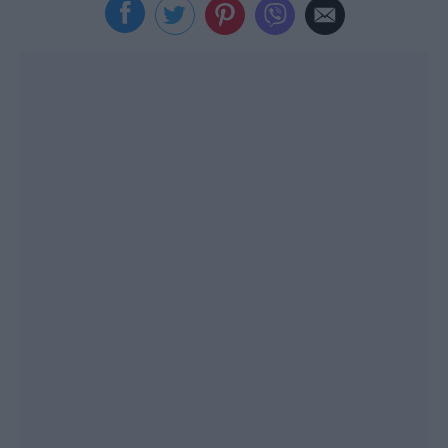
Viral
Κουζίνα
Ζώδια
Pet
Πίστη