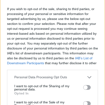
If you wish to opt-out of the sale, sharing to third parties, or
processing of your personal or sensitive information for
targeted advertising by us, please use the below opt-out
section to confirm your selection. Please note that after your
opt-out request is processed you may continue seeing
interest-based ads based on personal information utilized by
us or personal information disclosed to third parties prior to
your opt-out. You may separately opt-out of the further
disclosure of your personal information by third parties on the
IAB’s list of downstream participants. This information may
also be disclosed by us to third parties on the
IAB’s List of
Downstream Participants
that may further disclose it to other
third parties.
Εξαιτίας του συμβάντος, η κόρη του
Personal Data Processing Opt Outs
θανόντος ζήτησε από το θύμα, τον 38χρονο
I want to opt-out of the Sharing of my
σύζυγό της να μην παρευρεθεί στην ταφή με
personal data.
Opted In
φόβο να μην υπάρξει νέο επεισόδιο, ενώ ο
I want to opt-out of the Sale of my
38χρονος ενημέρωσε πως θα κινηθεί νομικά