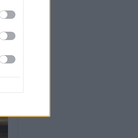
Θλίψη: Έφυγε από τη ζωή
γνωστός Έλληνας ηθοποιός