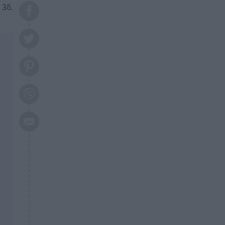
το 2026: Πότε θα έρθει η
 3δ.
μεγάλη αλλαγή
ΕΠΙΚΑΙΡΟΤΗΤΑ
20:45
Τραγωδία στη Λάρισα: Νεκρός
50χρονος με αδιανόητο τρόπο
ΥΓΕΙΑ
20:20
Ελάχιστοι τη γνωρίζουν: Η
βιταμίνη που καταπολεμά
κατάθλιψη, κούραση, κόπωση
ΕΠΙΚΑΙΡΟΤΗΤΑ
19:50
ΕΚΤΑΚΤΟ: Σεισμός τώρα στην
Αττική
ΕΠΙΚΑΙΡΟΤΗΤΑ
19:20
«Συναγερμός» τώρα στη
Γλυφάδα
ΕΠΙΚΑΙΡΟΤΗΤΑ
18:45
Θλίψη: Πέθανε πολύτεκνη