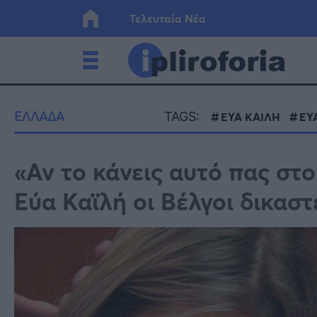
Τελευταία Νέα
Ελλάδα
Οικονο
ΕΛΛΑΔΑ
TAGS:
ΕΥΑ ΚΑΙΛΗ
ΕΥ
Κόσμος
Lifesty
«Αν το κάνεις αυτό πας στο
Εύα Καϊλή οι Βέλγοι δικαστ
Υγεία
Γυναίκ