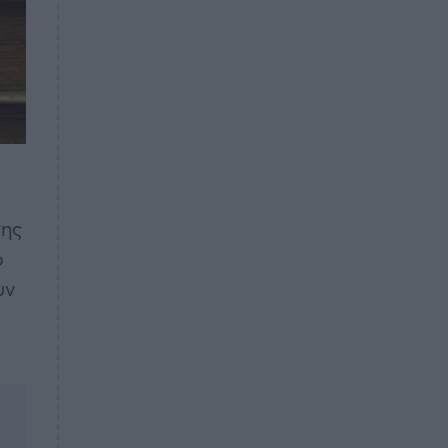
της
ο
υν