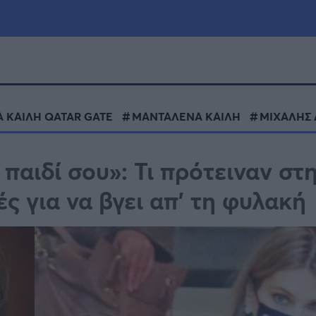
μία
Πολιτική
Τράπεζες
Α ΚΑΙΛΗ QATAR GATE
ΜΑΝΤΑΛΕΝΑ ΚΑΙΛΗ
ΜΙΧΑΛΗΣ
Επιδοτήσεις
le
Αθλητικά
 παιδί σου»: Τι πρότειναν στ
ΕΣΠΑ
ές για να βγει απ’ τη φυλακή
α
Καιρός