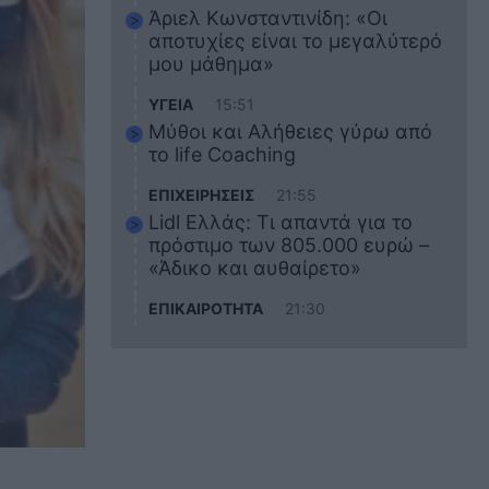
Άριελ Κωνσταντινίδη: «Οι
αποτυχίες είναι το μεγαλύτερό
μου μάθημα»
ΥΓΕΙΑ
15:51
Μύθοι και Αλήθειες γύρω από
το life Coaching
ΕΠΙΧΕΙΡΗΣΕΙΣ
21:55
Lidl Ελλάς: Τι απαντά για το
πρόστιμο των 805.000 ευρώ –
«Άδικο και αυθαίρετο»
ΕΠΙΚΑΙΡΟΤΗΤΑ
21:30
Στο εκπαιδευτικό του ταξίδι
σκοτώθηκε ο 20χρονος
ναυτικός του Blue Star Chios –
Πώς έγινε το τραγικό
δυστύχημα
ΖΩΔΙΑ
21:10
Αυτά τα 3 ζώδια θα πετύχουν