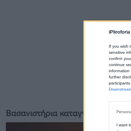
iPliroforia
If you wish 
sensitive in
confirm you
continue se
information 
further disc
participants
Downstream 
Βασανιστήρια καταγγέλει η Εύα 
Persona
I want t