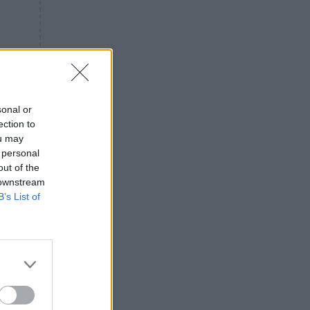
«ενόχληση» με τους πολίτες
για τα Τέμπη- «Αυτή η χώρα
είχε και άλλα δυστυχήματα»
ΠΙΣΤΗ
16:09
Μήτηρ του Ιησού: Προσευχή
στην Παναγία για τις δύσκολες
στιγμές
sonal or
ection to
ΥΓΕΙΑ
15:42
ou may
Συναγερμός στις ευρωπαϊκές
 personal
αγορές: Ανακαλούνται
out of the
πεπόνια και σταφύλια με
 downstream
φυτοφάρμακα
B’s List of
GOSSIP
15:12
Νεφέλη Μεγκ: Το βίντεο για τη
Σίσσυ Χρηστίδου έφερε
αντιδράσεις – «Είμαστε ok με
τα ενέσιμα;»
ΕΛΛΑΔΑ
14:46