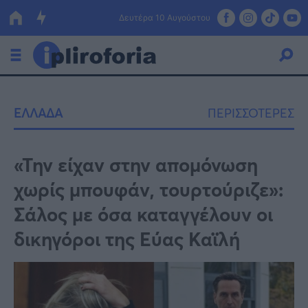
Δευτέρα 10 Αυγούστου
Ελλάδα
ΕΛΛΑΔΑ
ΠΕΡΙΣΣΟΤΕΡΕΣ
Οικονομία
Πολιτική
«Την είχαν στην απομόνωση
χωρίς μπουφάν, τουρτούριζε»:
Τράπεζες
Σάλος με όσα καταγγέλουν οι
Επιδοτήσεις
Κόσμος
δικηγόροι της Εύας Καϊλή
Lifestyle
ΕΣΠΑ
Αθλητικά