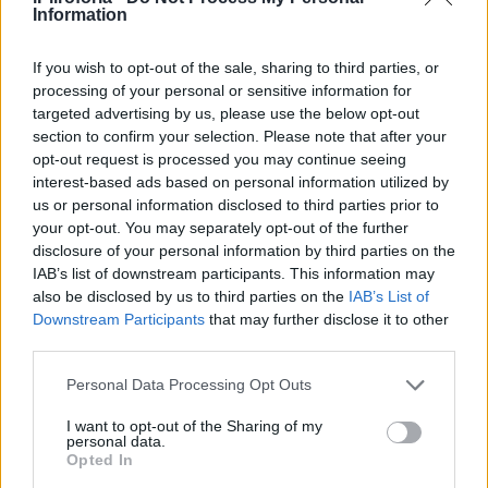
η αναφορά της στο 22 μηνών
Information
παιδί της
If you wish to opt-out of the sale, sharing to third parties, or
processing of your personal or sensitive information for
Επίσης, στην απολογία της
ΕύαςΚαϊλή
, οι
targeted advertising by us, please use the below opt-out
συνήγοροι αναφέρθηκαν στο γεγονός ότι το
section to confirm your selection. Please note that after your
παιδί της έχει δικαίωμα να το βλέπει μόλις
opt-out request is processed you may continue seeing
interest-based ads based on personal information utilized by
μια φορά τον μήνα και είναι σε ηλικία που δεν
us or personal information disclosed to third parties prior to
μπορεί να μένει μόνο του, καθώς είναι μόλις
your opt-out. You may separately opt-out of the further
disclosure of your personal information by third parties on the
22 μηνών και έχει ανάγκη και από τη
μητέρα
IAB’s list of downstream participants. This information may
του.
also be disclosed by us to third parties on the
IAB’s List of
Downstream Participants
that may further disclose it to other
third parties.
Personal Data Processing Opt Outs
I want to opt-out of the Sharing of my
personal data.
Opted In