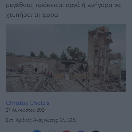
Υγεία
μεγέθους πρόκειται αργά ή γρήγορα να
χτυπήσει τη χώρα
Γυναίκα
Καιρός
Christos Chatzis
27 Αυγούστου 2024
Εκτ. Χρόνος Ανάγνωσης: 5λ. 53δ.