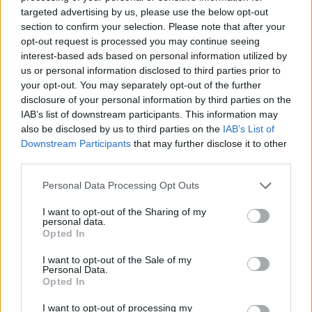
targeted advertising by us, please use the below opt-out
section to confirm your selection. Please note that after your
opt-out request is processed you may continue seeing
interest-based ads based on personal information utilized by
us or personal information disclosed to third parties prior to
your opt-out. You may separately opt-out of the further
disclosure of your personal information by third parties on the
Σχολιάζοντας κατά πόσο είμαστε έτοιμοι για
IAB’s list of downstream participants. This information may
ένα τέτοιο φαινόμενο και εάν θα αντέξουν οι
also be disclosed by us to third parties on the
IAB’s List of
Downstream Participants
that may further disclose it to other
δομές απάντησε: «Τολμώ να πω ότι θα
third parties.
αντέξουν. Είμαστε σε πάρα πολύ καλύτερη
κατάσταση απ’ ό,τι ήμασταν το 1981. Θα
Personal Data Processing Opt Outs
πρέπει να σημειώσω ότι το 1984 – 86 έγινε ο
I want to opt-out of the Sharing of my
personal data.
αντισεισμικός κανονισμός, ο οποίος είναι
Opted In
ένας κανονισμός από τους καλύτερους στον
I want to opt-out of the Sale of my
κόσμο και αυτό οφείλεται ουσιαστικά στις
Personal Data.
Opted In
προσπάθειες της ελληνικής επιστημονικής
I want to opt-out of processing my