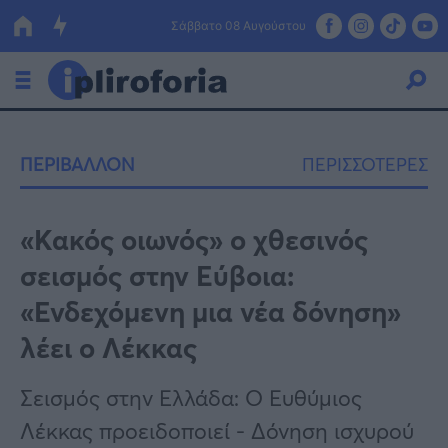
Σάββατο 08 Αυγούστου
Ελλάδα
ΠΕΡΙΒΑΛΛΟΝ
ΠΕΡΙΣΣΟΤΕΡΕΣ
Οικονομία
Πολιτική
«Κακός οιωνός» ο χθεσινός
σεισμός στην Εύβοια:
Τράπεζες
«Ενδεχόμενη μια νέα δόνηση»
Επιδοτήσεις
Κόσμος
λέει ο Λέκκας
Lifestyle
ΕΣΠΑ
Σεισμός στην Ελλάδα: O Ευθύμιος
Αθλητικά
Λέκκας προειδοποιεί - Δόνηση ισχυρού