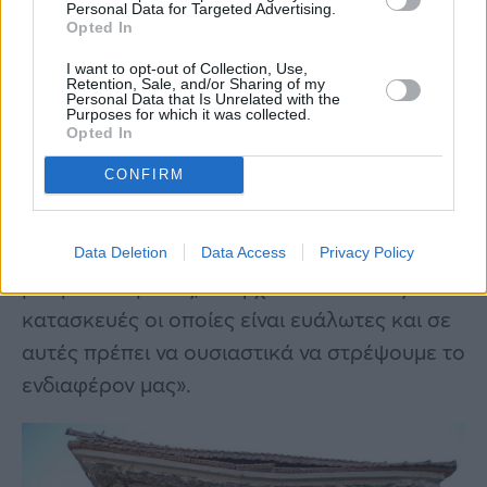
κοινότητας, των μηχανικών και των
Personal Data for Targeted Advertising.
Opted In
γεωεπιστημόνων, με την επίβλεψη, βεβαίως,
του Οργανισμού Αντισεισμικού Σχεδιασμού
I want to opt-out of Collection, Use,
Retention, Sale, and/or Sharing of my
και Προστασίας.
Personal Data that Is Unrelated with the
Purposes for which it was collected.
Opted In
Έχουμε να κάνουμε με έναν πολύ καλό
CONFIRM
αντισεισμικό κανονισμό και οι κατασκευές
ουσιαστικά, ένα μεγάλο ποσοστό, είναι
άτρωτες σε σχέση με τον σεισμό των 6
Data Deletion
Data Access
Privacy Policy
βαθμών. Βεβαίως, υπάρχουν και παλιές
κατασκευές οι οποίες είναι ευάλωτες και σε
αυτές πρέπει να ουσιαστικά να στρέψουμε το
ενδιαφέρον μας».