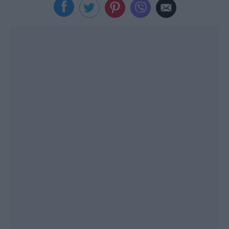
Viral
Κουζίνα
Ζώδια
Pet
Πίστη