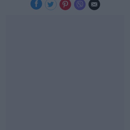
Viral
Κουζίνα
Ζώδια
Pet
Πίστη