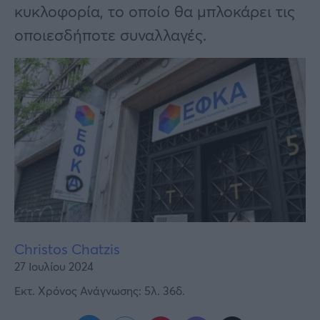
Υγεία
κυκλοφορία, το οποίο θα μπλοκάρει τις
οποιεσδήποτε συναλλαγές.
Γυναίκα
Καιρός
Christos Chatzis
27 Ιουλίου 2024
Εκτ. Χρόνος Ανάγνωσης: 5λ. 36δ.