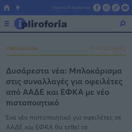
Πέμπτη 06 Αυγούστου
Ελλάδα
ΟΙΚΟΝΟΜΙΑ
ΠΕΡΙΣΣΟΤΕΡΕΣ
Οικονομία
Πολιτική
Δυσάρεστα νέα: Μπλοκάρισμα
στις συναλλαγές για οφειλέτες
Τράπεζες
από ΑΑΔΕ και ΕΦΚΑ με νέο
Επιδοτήσεις
Κόσμος
πιστοποιητικό
Lifestyle
ΕΣΠΑ
Ένα νέο πιστοποιητικό για οφειλέτες σε
Αθλητικά
ΑΑΔΕ και ΕΦΚΑ θα τεθεί σε