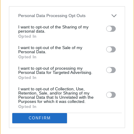
third parties.
Personal Data Processing Opt Outs
I want to opt-out of the Sharing of my
personal data.
Opted In
• Βασική ληξιπρόθεσμη οφειλή από
I want to opt-out of the Sale of my
Personal Data.
εισφορές κοινωνικής ασφάλισης προς τον
Opted In
ΕΦΚΑ που υπερβαίνει το ποσό των 150.000
I want to opt-out of processing my
ευρώ και η καταβολή της καθυστερεί για
Personal Data for Targeted Advertising.
Opted In
χρονικό διάστημα μεγαλύτερο του έτους
κατά την ημερομηνία άντλησης των
I want to opt-out of Collection, Use,
Retention, Sale, and/or Sharing of my
στοιχείων αυτών από το πληροφοριακό
Personal Data that Is Unrelated with the
Purposes for which it was collected.
σύστημα του Κέντρου Είσπραξης
Opted In
Ασφαλιστικών Οφειλών (ΚΕΑΟ).
CONFIRM
Οι περίπου 30.000 μεγαλοοφειλετες μπορεί