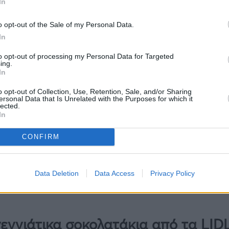
In
o opt-out of the Sale of my Personal Data.
In
to opt-out of processing my Personal Data for Targeted
ing.
In
o opt-out of Collection, Use, Retention, Sale, and/or Sharing
ersonal Data that Is Unrelated with the Purposes for which it
lected.
In
CONFIRM
Data Deletion
Data Access
Privacy Policy
εννιάτικα σοκολατάκια από τα LID