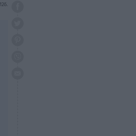
το 2026: Πότε θα έρθει η
12δ.
μεγάλη αλλαγή
ΕΠΙΚΑΙΡΟΤΗΤΑ
20:45
Τραγωδία στη Λάρισα: Νεκρός
50χρονος με αδιανόητο τρόπο
ΥΓΕΙΑ
20:20
Ελάχιστοι τη γνωρίζουν: Η
βιταμίνη που καταπολεμά
κατάθλιψη, κούραση, κόπωση
ΕΠΙΚΑΙΡΟΤΗΤΑ
19:50
ΕΚΤΑΚΤΟ: Σεισμός τώρα στην
Αττική
ΕΠΙΚΑΙΡΟΤΗΤΑ
19:20
«Συναγερμός» τώρα στη
Γλυφάδα
ΕΠΙΚΑΙΡΟΤΗΤΑ
18:45
Θλίψη: Πέθανε πολύτεκνη