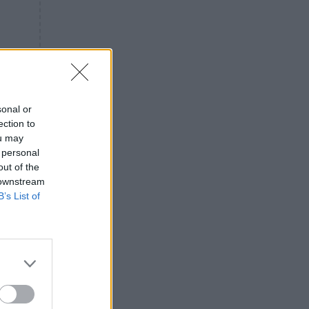
«ενόχληση» με τους πολίτες
για τα Τέμπη- «Αυτή η χώρα
είχε και άλλα δυστυχήματα»
ΠΙΣΤΗ
16:09
Μήτηρ του Ιησού: Προσευχή
στην Παναγία για τις δύσκολες
στιγμές
sonal or
ection to
ΥΓΕΙΑ
15:42
ou may
Συναγερμός στις ευρωπαϊκές
 personal
αγορές: Ανακαλούνται
out of the
πεπόνια και σταφύλια με
 downstream
φυτοφάρμακα
B’s List of
GOSSIP
15:12
Νεφέλη Μεγκ: Το βίντεο για τη
Σίσσυ Χρηστίδου έφερε
αντιδράσεις – «Είμαστε ok με
τα ενέσιμα;»
ΕΛΛΑΔΑ
14:46