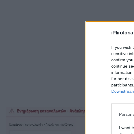
iPliroforia
If you wish 
sensitive in
confirm you
continue se
information 
further disc
participants
Downstream 
Persona
I want t