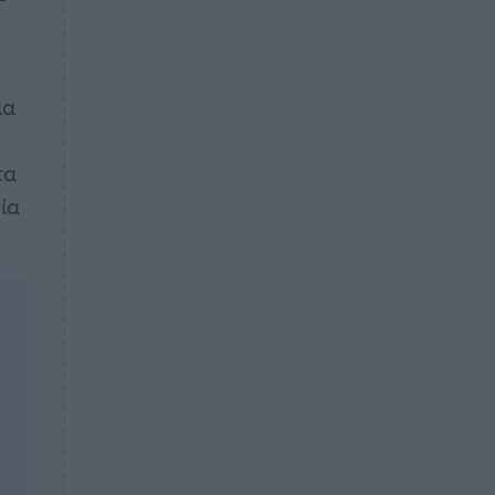
ια
τα
ία