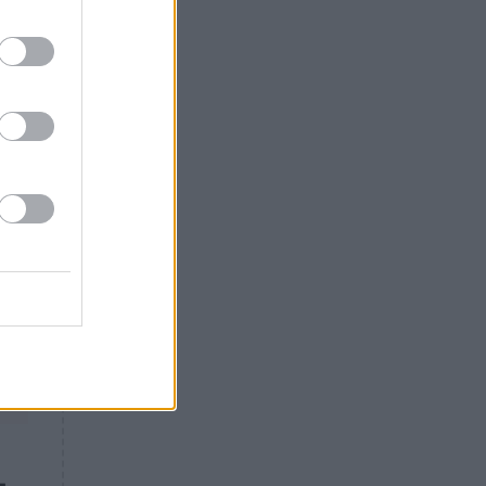
Θλίψη: Έφυγε από τη ζωή
γνωστός Έλληνας ηθοποιός
L