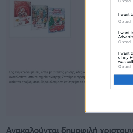
Opted 
I want t
Opted 
I want 
Advertis
Opted 
I want t
of my P
was col
Opted 
Ανακαλούνται δημοφιλή χριστουγ