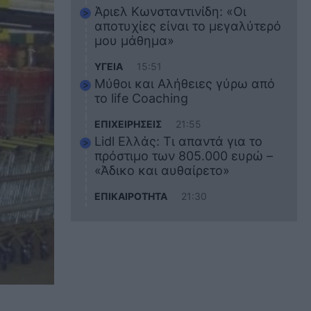
Άριελ Κωνσταντινίδη: «Οι
αποτυχίες είναι το μεγαλύτερό
μου μάθημα»
ΥΓΕΙΑ
15:51
Μύθοι και Αλήθειες γύρω από
το life Coaching
ΕΠΙΧΕΙΡΗΣΕΙΣ
21:55
Lidl Ελλάς: Τι απαντά για το
πρόστιμο των 805.000 ευρώ –
«Άδικο και αυθαίρετο»
ΕΠΙΚΑΙΡΟΤΗΤΑ
21:30
Στο εκπαιδευτικό του ταξίδι
σκοτώθηκε ο 20χρονος
ναυτικός του Blue Star Chios –
Πώς έγινε το τραγικό
δυστύχημα
ΖΩΔΙΑ
21:10
Αυτά τα 3 ζώδια θα πετύχουν