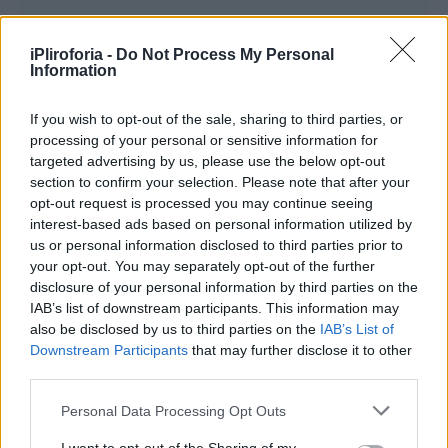
Έφυγε δυστυχώς πρόωρα από τη ζωή σε
iPliroforia -
Do Not Process My Personal
Information
ηλικία 43 ετών μετά από σοβαρό πρόβλημα
υγείας που αντιμετώπισε το τελευταίο
If you wish to opt-out of the sale, sharing to third parties, or
διάστημα, η Μαρία Κωνσταντινίδη από τα
processing of your personal or sensitive information for
targeted advertising by us, please use the below opt-out
Ψαχνά.
section to confirm your selection. Please note that after your
opt-out request is processed you may continue seeing
interest-based ads based on personal information utilized by
us or personal information disclosed to third parties prior to
your opt-out. You may separately opt-out of the further
disclosure of your personal information by third parties on the
IAB’s list of downstream participants. This information may
also be disclosed by us to third parties on the
IAB’s List of
Downstream Participants
that may further disclose it to other
third parties.
Personal Data Processing Opt Outs