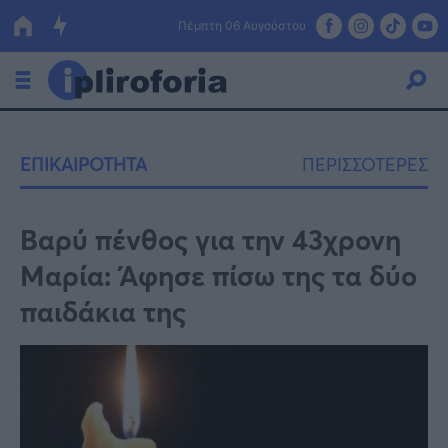
Πέμπτη 06 Αυγούστου
Ελλάδα
ΕΠΙΚΑΙΡΟΤΗΤΑ
ΠΕΡΙΣΣΟΤΕΡΕΣ
Οικονομία
Πολιτική
Βαρύ πένθος για την 43χρονη
Μαρία: Άφησε πίσω της τα δύο
Τράπεζες
παιδάκια της
Επιδοτήσεις
Κόσμος
Lifestyle
ΕΣΠΑ
Αθλητικά