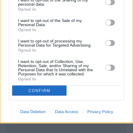
I want to opt-out of the Sharing of my
Η Μαρία Κωνσταντινίδη ήταν παντρεμένη και
personal data.
Opted In
μητέρα δύο μικρών παιδιών, και ήταν μια
πολύ αγαπητή κοπέλα στην κοινωνία των
I want to opt-out of the Sale of my
Personal Data.
Ψαχνών.
Opted In
I want to opt-out of processing my
Η κηδεία της θα γίνει αύριο Παρασκευή στον
Personal Data for Targeted Advertising.
Opted In
Ιερό Ναό Μεταμορφώσεως του Σωτήρος
Ψαχνών στις 15:30 το μεσημέρι.
I want to opt-out of Collection, Use,
Retention, Sale, and/or Sharing of my
Personal Data that Is Unrelated with the
Purposes for which it was collected.
Περισσότερες
Ειδήσεις σήμερα
Opted In
CONFIRM
Συνεντεύξεις 18/11/2025
Δήμητρα Δερζέκου: «Λέω τη δική μου
Data Deletion
Data Access
Privacy Policy
αλήθεια»