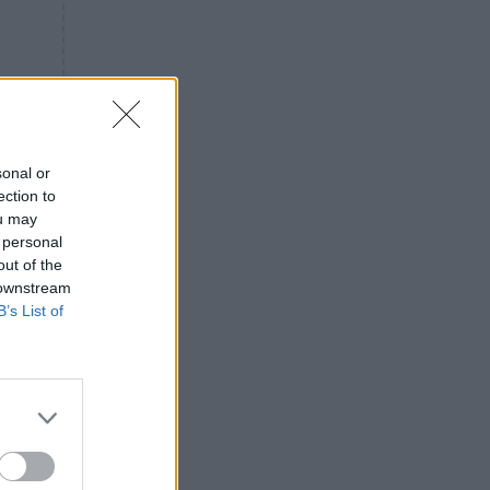
«ενόχληση» με τους πολίτες
για τα Τέμπη- «Αυτή η χώρα
είχε και άλλα δυστυχήματα»
ΠΙΣΤΗ
16:09
Μήτηρ του Ιησού: Προσευχή
στην Παναγία για τις δύσκολες
στιγμές
sonal or
ection to
ΥΓΕΙΑ
15:42
ou may
Συναγερμός στις ευρωπαϊκές
 personal
αγορές: Ανακαλούνται
out of the
πεπόνια και σταφύλια με
 downstream
φυτοφάρμακα
B’s List of
GOSSIP
15:12
Νεφέλη Μεγκ: Το βίντεο για τη
Σίσσυ Χρηστίδου έφερε
αντιδράσεις – «Είμαστε ok με
τα ενέσιμα;»
ΕΛΛΑΔΑ
14:46