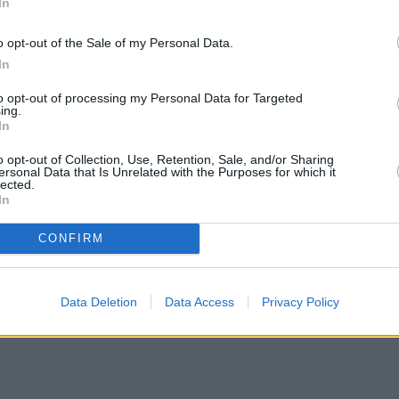
In
από τις στάχτες τους το 2025
o opt-out of the Sale of my Personal Data.
ονται πραγματικότητα και θα βιώσουν μεγάλες
In
ηματικό επίπεδο. Ετοιμαστείτε για μια αξέχαστη
to opt-out of processing my Personal Data for Targeted
ing.
In
οιμάζουν για αυτούς μια χρονιά γεμάτη θεαματικ
o opt-out of Collection, Use, Retention, Sale, and/or Sharing
ersonal Data that Is Unrelated with the Purposes for which it
η, την ευημερία και την αγάπη. Αν ανήκετε σε αυ
lected.
In
αλύτερες χρονιές της ζωής σας.
CONFIRM
Data Deletion
Data Access
Privacy Policy