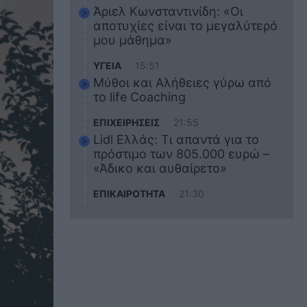
Άριελ Κωνσταντινίδη: «Οι
αποτυχίες είναι το μεγαλύτερό
μου μάθημα»
ΥΓΕΙΑ
15:51
Μύθοι και Αλήθειες γύρω από
το life Coaching
ΕΠΙΧΕΙΡΗΣΕΙΣ
21:55
Lidl Ελλάς: Τι απαντά για το
πρόστιμο των 805.000 ευρώ –
«Άδικο και αυθαίρετο»
ΕΠΙΚΑΙΡΟΤΗΤΑ
21:30
Στο εκπαιδευτικό του ταξίδι
σκοτώθηκε ο 20χρονος
ναυτικός του Blue Star Chios –
Πώς έγινε το τραγικό
δυστύχημα
ΖΩΔΙΑ
21:10
Αυτά τα 3 ζώδια θα πετύχουν