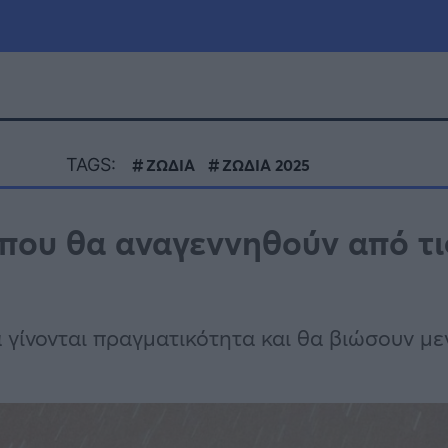
μία
Πολιτική
Τράπεζες
TAGS:
ΖΩΔΙΑ
ΖΩΔΙΑ 2025
Επιδοτήσεις
le
Αθλητικά
 που θα αναγεννηθούν από τι
ΕΣΠΑ
α
Καιρός
α γίνονται πραγματικότητα και θα βιώσουν μ