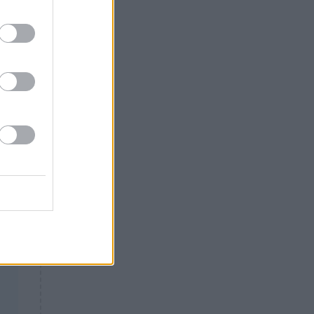
Θλίψη: Έφυγε από τη ζωή
γνωστός Έλληνας ηθοποιός
ές
τά