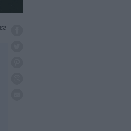
το 2026: Πότε θα έρθει η
μεγάλη αλλαγή
ΕΠΙΚΑΙΡΟΤΗΤΑ
20:45
Τραγωδία στη Λάρισα: Νεκρός
15δ.
50χρονος με αδιανόητο τρόπο
ΥΓΕΙΑ
20:20
Ελάχιστοι τη γνωρίζουν: Η
βιταμίνη που καταπολεμά
κατάθλιψη, κούραση, κόπωση
ΕΠΙΚΑΙΡΟΤΗΤΑ
19:50
ΕΚΤΑΚΤΟ: Σεισμός τώρα στην
Αττική
ΕΠΙΚΑΙΡΟΤΗΤΑ
19:20
«Συναγερμός» τώρα στη
Γλυφάδα
ΕΠΙΚΑΙΡΟΤΗΤΑ
18:45
Θλίψη: Πέθανε πολύτεκνη