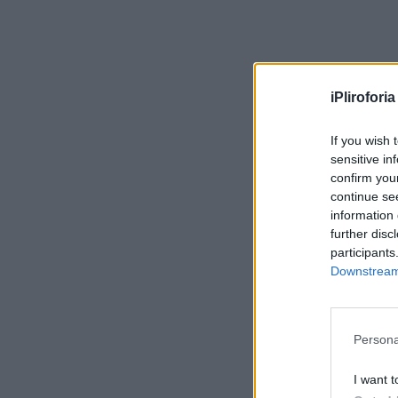
iPliroforia
If you wish 
sensitive in
confirm you
continue se
information 
further disc
participants
Downstream 
Persona
I want t