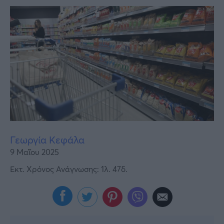
Υγεία
Γυναίκα
Καιρός
Γεωργία Κεφάλα
9 Μαΐου 2025
Εκτ. Χρόνος Ανάγνωσης: 1λ. 47δ.