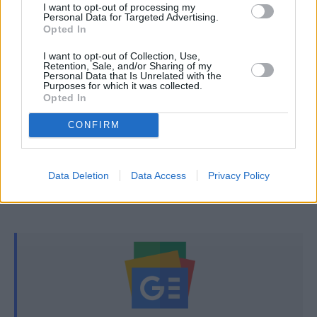
I want to opt-out of processing my
ακρωτηριάστηκε στον Ευαγγελισμό
Personal Data for Targeted Advertising.
Opted In
Πάπας Λέων ΙΔ’: Το γεύμα που μοιράστηκε με
I want to opt-out of Collection, Use,
τον Θανάση Βέγγο – Η άγνωστη ιστορία
Retention, Sale, and/or Sharing of my
Personal Data that Is Unrelated with the
Purposes for which it was collected.
Opted In
Εορτολόγιο: Ποιοι γιορτάζουν σήμερα 9
Μαΐου – Ο προστάτης των οδηγών
CONFIRM
TAGS:
ΑΒ ΒΑΣΙΛΟΠΟΥΛΟΣ
Data Deletion
Data Access
Privacy Policy