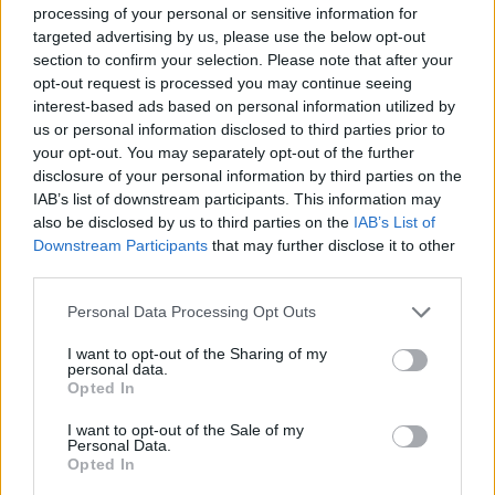
processing of your personal or sensitive information for
targeted advertising by us, please use the below opt-out
section to confirm your selection. Please note that after your
opt-out request is processed you may continue seeing
interest-based ads based on personal information utilized by
us or personal information disclosed to third parties prior to
your opt-out. You may separately opt-out of the further
disclosure of your personal information by third parties on the
IAB’s list of downstream participants. This information may
also be disclosed by us to third parties on the
IAB’s List of
Downstream Participants
that may further disclose it to other
third parties.
Personal Data Processing Opt Outs
I want to opt-out of the Sharing of my
personal data.
Περισσότερες
Ειδήσεις σήμερα
Opted In
I want to opt-out of the Sale of my
Ελλάδα 2.0: Εγκαύματα έπαθαν 12
Personal Data.
Opted In
υγειονομικοί στο «Ελπίς» – Καθαρίστρια