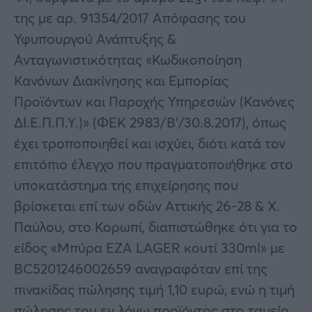
της με αρ. 91354/2017 Απόφασης του
Υφυπουργού Ανάπτυξης &
Ανταγωνιστικότητας «Κωδικοποίηση
Κανόνων Διακίνησης και Εμπορίας
Προϊόντων και Παροχής Υπηρεσιών (Κανόνες
ΔΙ.Ε.Π.Π.Υ.)» (ΦΕΚ 2983/Β’/30.8.2017), όπως
έχει τροποποιηθεί και ισχύει, διότι κατά τον
επιτόπιο έλεγχο που πραγματοποιήθηκε στο
υποκατάστημα της επιχείρησης που
βρίσκεται επί των οδών Αττικής 26-28 & Χ.
Παύλου, στο Κορωπί, διαπιστώθηκε ότι για το
είδος «Μπύρα EZA LAGER κουτί 330ml» με
BC5201246002659 αναγραφόταν επί της
πινακίδας πώλησης τιμή 1,10 ευρώ, ενώ η τιμή
πώλησης του εν λόγω προϊόντος στο ταμείο