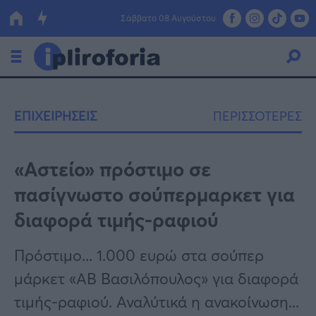
Σάββατο 08 Αυγούστου
Ελλάδα
ΕΠΙΧΕΙΡΗΣΕΙΣ
ΠΕΡΙΣΣΟΤΕΡΕΣ
Οικονομία
Πολιτική
«Αστείο» πρόστιμο σε
πασίγνωστο σούπερμαρκετ για
Τράπεζες
διαφορά τιμής-ραφιού
Επιδοτήσεις
Κόσμος
Πρόστιμο... 1.000 ευρώ στα σούπερ
Lifestyle
ΕΣΠΑ
μάρκετ «ΑΒ Βασιλόπουλος» για διαφορά
Αθλητικά
τιμής-ραφιού. Αναλύτικά η ανακοίνωση...