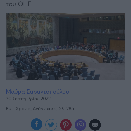
Υγεία
του ΟΗΕ
Γυναίκα
Καιρός
Μαύρα Σαραντοπούλου
30 Σεπτεμβρίου 2022
Εκτ. Χρόνος Ανάγνωσης: 2λ. 28δ.