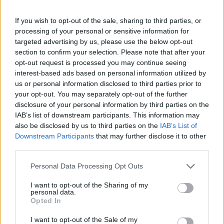
If you wish to opt-out of the sale, sharing to third parties, or
processing of your personal or sensitive information for
targeted advertising by us, please use the below opt-out
section to confirm your selection. Please note that after your
opt-out request is processed you may continue seeing
interest-based ads based on personal information utilized by
us or personal information disclosed to third parties prior to
your opt-out. You may separately opt-out of the further
Συνεντεύξεις 18/11/2025
disclosure of your personal information by third parties on the
Δήμητρα Δερζέκου: «Λέω τη δική μου
IAB’s list of downstream participants. This information may
also be disclosed by us to third parties on the
IAB’s List of
αλήθεια»
Downstream Participants
that may further disclose it to other
third parties.
Personal Data Processing Opt Outs
Συνεντεύξεις 18/11/2025
I want to opt-out of the Sharing of my
personal data.
Τζεφ Μοντάνα: «Κανένας δεν μπορεί
Opted In
να σου πει ποιος είσαι»
I want to opt-out of the Sale of my