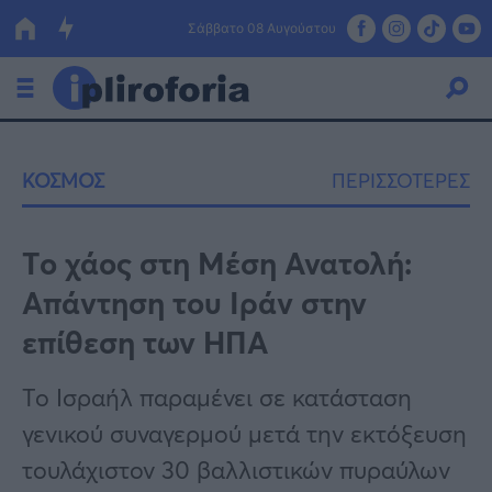
Σάββατο 08 Αυγούστου
Ελλάδα
ΚΟΣΜΟΣ
ΠΕΡΙΣΣΟΤΕΡΕΣ
Οικονομία
Πολιτική
Tο χάος στη Μέση Ανατολή:
Απάντηση του Ιράν στην
Τράπεζες
επίθεση των ΗΠΑ
Επιδοτήσεις
Κόσμος
Το Ισραήλ παραμένει σε κατάσταση
Lifestyle
ΕΣΠΑ
γενικού συναγερμού μετά την εκτόξευση
Αθλητικά
τουλάχιστον 30 βαλλιστικών πυραύλων