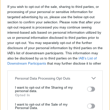
If you wish to opt-out of the sale, sharing to third parties, or
Αλλάξτε κωδικούς τώρα: Επιμένουν οι ειδικοί
processing of your personal or sensitive information for
targeted advertising by us, please use the below opt-out
για το χακάρισμα – μαμούθ 16 δισ. κωδικών
section to confirm your selection. Please note that after your
opt-out request is processed you may continue seeing
Τζέφ Μπέζος: Catering χιλίων ευρώ ανά
interest-based ads based on personal information utilized by
άτομο, 500 σεφ και όλες οι υπερβολές στον
us or personal information disclosed to third parties prior to
your opt-out. You may separately opt-out of the further
«γάμο της χλιδής»
disclosure of your personal information by third parties on the
IAB’s list of downstream participants. This information may
Άβολη στιγμή για τη Νατάσσα Μποφίλιου –
also be disclosed by us to third parties on the
IAB’s List of
Downstream Participants
that may further disclose it to other
Έδιωξε τον πατέρα της για να φωτογραφηθεί
third parties.
με τους φίλους της
Personal Data Processing Opt Outs
TAGS:
I want to opt-out of the Sharing of my
ΗΠΑ
ΙΡΑΝ
personal data.
Opted In
I want to opt-out of the Sale of my
Personal Data.