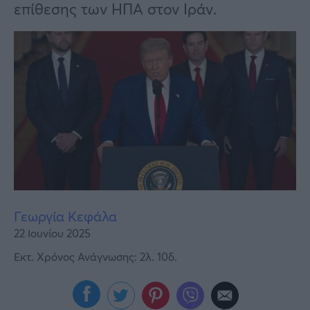
Υγεία
επίθεσης των ΗΠΑ στον Ιράν.
Γυναίκα
Καιρός
Γεωργία Κεφάλα
22 Ιουνίου 2025
Εκτ. Χρόνος Ανάγνωσης: 2λ. 10δ.