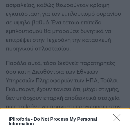
ασφαλείας, καθώς θεωρούνταν κρίσιμη
εγκατάσταση για τον εμπλουτισμό ουρανίου
σε υψηλό βαθμό. Ένα τέτοιο επίπεδο
εμπλουτισμού θα μπορούσε δυνητικά να
επιτρέψει στην Τεχεράνη την κατασκευή
πυρηνικού οπλοστασίου.
Παρόλα αυτά, τόσο διεθνείς παρατηρητές
όσο και η Διευθύντρια των Εθνικών
Υπηρεσιών Πληροφοριών των ΗΠΑ, Τούλσι
Γκάμπαρντ, έχουν τονίσει ότι, μέχρι στιγμής,
δεν υπάρχουν επαρκή αποδεικτικά στοιχεία
πως το Ιράν έχει πράγματι προχωρήσει στην
κατασκευή πυρηνικών όπλων.
iPliroforia -
Do Not Process My Personal
Information
Περισσότερες
Ειδήσεις σήμερα