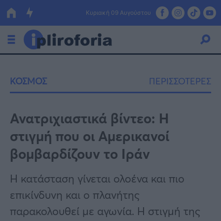
Κυριακή 09 Αυγούστου
Ελλάδα
ΚΟΣΜΟΣ
ΠΕΡΙΣΣΟΤΕΡΕΣ
Οικονομία
Πολιτική
Ανατριχιαστικά βίντεο: Η
στιγμή που οι Αμερικανοί
Τράπεζες
βομβαρδίζουν το Ιράν
Επιδοτήσεις
Κόσμος
Η κατάσταση γίνεται ολοένα και πιο
Lifestyle
ΕΣΠΑ
επικίνδυνη και ο πλανήτης
Αθλητικά
παρακολουθεί με αγωνία. Η στιγμή της