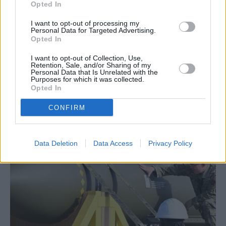
Opted In
I want to opt-out of processing my
Personal Data for Targeted Advertising.
Opted In
I want to opt-out of Collection, Use,
Retention, Sale, and/or Sharing of my
Ακολουθήστε τις ειδήσεις του
Personal Data that Is Unrelated with the
Purposes for which it was collected.
ipliroforia.gr στο Google News
Opted In
CONFIRM
ΔΙΑΒΑΣΤΕ ΑΚΟΜΗ
Data Deletion
Data Access
Privacy Policy