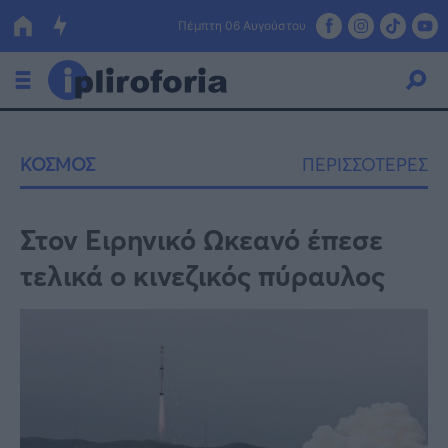
Πέμπτη 06 Αυγούστου
Ελλάδα
ΚΟΣΜΟΣ
ΠΕΡΙΣΣΟΤΕΡΕΣ
Οικονομία
Πολιτική
Στον Ειρηνικό Ωκεανό έπεσε
τελικά ο κινεζικός πύραυλος
Τράπεζες
Επιδοτήσεις
Κόσμος
Lifestyle
ΕΣΠΑ
Αθλητικά