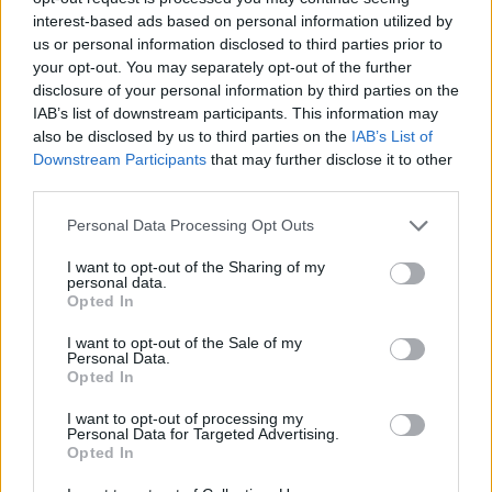
θύματα.
interest-based ads based on personal information utilized by
us or personal information disclosed to third parties prior to
your opt-out. You may separately opt-out of the further
TAGS:
disclosure of your personal information by third parties on the
ΚΙΝΕΖΙΚΟΣ ΠΥΡΑΥΛΟΣ
ΚΙΝΕΖΙΚΟΣ ΠΥΡΑΥΛΟΣ ΕΙΡΗΝΙΚΟΣ
IAB’s list of downstream participants. This information may
ΩΚΕΑΝΟΣ
ΚΙΝΕΖΙΚΟΣ ΠΥΡΑΥΛΟΣ ΕΠΕΣΕ ΣΤΗ ΓΗ
also be disclosed by us to third parties on the
IAB’s List of
Downstream Participants
that may further disclose it to other
third parties.
Personal Data Processing Opt Outs
I want to opt-out of the Sharing of my
personal data.
Opted In
I want to opt-out of the Sale of my
Personal Data.
Ακολουθήστε τις ειδήσεις του
Opted In
ipliroforia.gr στο Google News
I want to opt-out of processing my
Personal Data for Targeted Advertising.
Opted In
ΔΙΑΒΑΣΤΕ ΑΚΟΜΗ