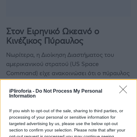
Στον Ειρηνικό Ωκεανό ο
Κινέζικος Πύραυλος
Nωρίτερα, η Διοίκηση Διαστήματος του
αμερικανικού στρατού (US Space
Command) είχε ανακοινώσει ότι ο πύραυλος
εισήλθε στην ατμόσφαιρα πάνω από τον
Ειρηνικό, χωρίς όμως να διευκρινίσει αν τα
iPliroforia -
Do Not Process My Personal
Information
συντρίμμια του πυραύλου έχουν πέσει στη
θάλασσα ή κάπου αλλού.
If you wish to opt-out of the sale, sharing to third parties, or
processing of your personal or sensitive information for
Ευτυχώς έπεσε στον ωκεανό και όχι σε
targeted advertising by us, please use the below opt-out
section to confirm your selection. Please note that after your
κάποιο σημείο της γης και δεν θρηνήσαμε
opt-out request is processed you may continue seeing