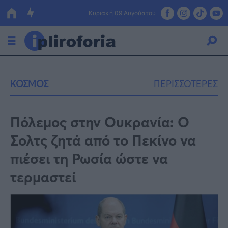
Κυριακή 09 Αυγούστου
Ελλάδα
ΚΟΣΜΟΣ
ΠΕΡΙΣΣΟΤΕΡΕΣ
Οικονομία
Πολιτική
Πόλεμος στην Ουκρανία: Ο
Σολτς ζητά από το Πεκίνο να
Τράπεζες
πιέσει τη Ρωσία ώστε να
Επιδοτήσεις
Κόσμος
τερμαστεί
Lifestyle
ΕΣΠΑ
Αθλητικά