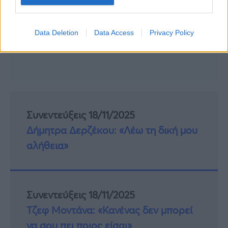
Data Deletion
Data Access
Privacy Policy
Συνεντεύξεις 18/11/2025
Δήμητρα Δερζέκου: «Λέω τη δική μου
αλήθεια»
Συνεντεύξεις 18/11/2025
Τζεφ Μοντάνα: «Κανένας δεν μπορεί
να σου πει ποιος είσαι»