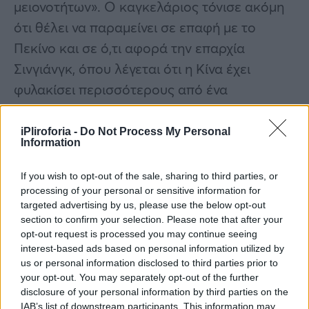
μειονοτήτων». Ο καγκελάριος τόνισε ακόμη
ότι θέλει να παραμείνει σε επαφή με το
Πεκίνο και σε ό,τι αφορά την επαρχία
Σινγιάνγκ, όπου λέγεται ότι η Κίνα έχει
φυλακίσει περισσότερους από ένα
εκατομμύριο ανθρώπους.
iPliroforia -
Do Not Process My Personal
Στην ατζέντα των συνομιλιών του Όλαφ
Information
Σολτς με την κινεζική ηγεσία
If you wish to opt-out of the sale, sharing to third parties, or
περιλαμβάνονται επίσης η προστασία του
processing of your personal or sensitive information for
κλίματος, η αυξανόμενη υπερχρέωση των
targeted advertising by us, please use the below opt-out
section to confirm your selection. Please note that after your
φτωχότερων χωρών και η επισιτιστική κρίση.
opt-out request is processed you may continue seeing
Τον καγκελάριο συνοδεύουν κορυφαία
interest-based ads based on personal information utilized by
us or personal information disclosed to third parties prior to
στελέχη περισσότερων από δώδεκα
your opt-out. You may separately opt-out of the further
γερμανικών επιχειρήσεων.
disclosure of your personal information by third parties on the
IAB’s list of downstream participants. This information may