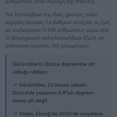
ανθρώπους στην περιοχή της Ντουτζέ.
Τον Σεπτέμβριο της ίδιας χρονιάς, πολύ
ισχυρός σεισμός 7,4 βαθμών στοίχισε τη ζωή
σε τουλάχιστον 17.100 ανθρώπους γύρω από
τη βιομηχανική πόλη Νικομήδεια (Ιζμίτ), σε
απόσταση περίπου 130 χιλιομέτρων.
Görüntülerin Düzce depremine ait
olduğu iddiası:
📌 Görüntüler, 23 Kasım sabahı
Düzce’de yaşanan 5.9’luk deprem
anına ait değil.
📌 Video, Elazığ’da 2020’de meydana