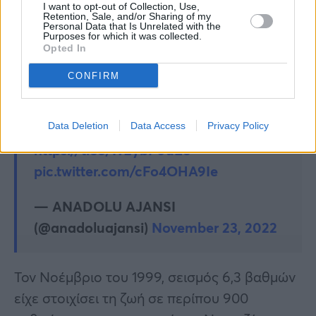
I want to opt-out of Collection, Use,
Σμύρνη και είχε στοιχίσει τη ζωή σε
Retention, Sale, and/or Sharing of my
Personal Data that Is Unrelated with the
περισσότερους από 100 ανθρώπους.
Purposes for which it was collected.
Opted In
CONFIRM
Düzce’nin Gölyaka ilçesindeki deprem
nedeniyle Düzce Adliyesi’nde hasar
meydana geldi
Data Deletion
Data Access
Privacy Policy
https://t.co/Iv2ybF0uEc
pic.twitter.com/cFo4OHA9Ie
— ANADOLU AJANSI
(@anadoluajansi)
November 23, 2022
Τον Νοέμβριο του 1999, σεισμός 6,3 βαθμών
είχε στοιχίσει τη ζωή σε περίπου 900