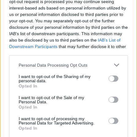
opt-out request is processed you may continue seeing
interest-based ads based on personal information utilized by
us or personal information disclosed to third parties prior to
Ο δήμαρχος της πόλης Ντουτζέ, ο Φαρούκ
your opt-out. You may separately opt-out of the further
Εζλού, δήλωσε στο τηλεοπτικό δίκτυο CNN
disclosure of your personal information by third parties on the
IAB’s list of downstream participants. This information may
Türk πως πολλοί κάτοικοι πανικοβλήθηκαν,
also be disclosed by us to third parties on the
IAB’s List of
αλλά μέχρι στιγμής δεν υπάρχουν
Downstream Participants
that may further disclose it to other
third parties.
πληροφορίες για απώλειες ή για σοβαρούς
τραυματισμούς ούτε για πρόκληση
Personal Data Processing Opt Outs
σημαντικών ζημιών σε κτίρια.
I want to opt-out of the Sharing of my
personal data.
Opted In
Η Τουρκία βρίσκεται πάνω από την
Ευρασιατική και την Αφρικανική τεκτονικές
I want to opt-out of the Sale of my
Personal Data.
πλάκες και η σεισμική δραστηριότητα στη
Opted In
χώρα είναι έντονη. Ένας από τους πιο
I want to opt-out of processing my
Personal Data for Targeted Advertising.
σοβαρούς σεισμούς των τελευταίων ετών
Opted In
σημειώθηκε τον Οκτώβριο του 2020 στην