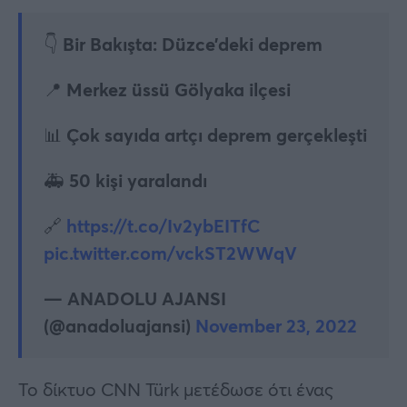
👇 Bir Bakışta: Düzce’deki deprem
📍 Merkez üssü Gölyaka ilçesi
📊 Çok sayıda artçı deprem gerçekleşti
🚑 50 kişi yaralandı
🔗
https://t.co/Iv2ybEITfC
pic.twitter.com/vckST2WWqV
— ANADOLU AJANSI
(@anadoluajansi)
November 23, 2022
Το δίκτυο CNN Türk μετέδωσε ότι ένας