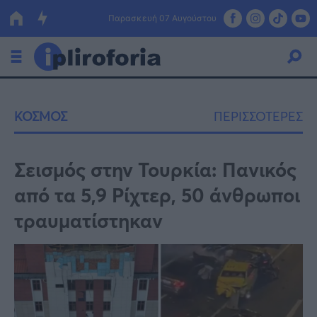
Παρασκευή 07 Αυγούστου
Ελλάδα
ΚΟΣΜΟΣ
ΠΕΡΙΣΣΟΤΕΡΕΣ
Οικονομία
Πολιτική
Σεισμός στην Τουρκία: Πανικός
από τα 5,9 Ρίχτερ, 50 άνθρωποι
Τράπεζες
τραυματίστηκαν
Επιδοτήσεις
Κόσμος
Lifestyle
ΕΣΠΑ
Αθλητικά