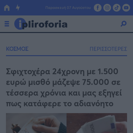
Παρασκευή 07 Αυγούστου
Ελλάδα
ΚΟΣΜΟΣ
ΠΕΡΙΣΣΟΤΕΡΕΣ
Οικονομία
Πολιτική
Σφιχτοχέρα 24χρονη με 1.500
ευρώ μισθό μάζεψε 75.000 σε
Τράπεζες
τέσσερα χρόνια και μας εξηγεί
Επιδοτήσεις
Κόσμος
πως κατάφερε το αδιανόητο
Lifestyle
ΕΣΠΑ
Αθλητικά