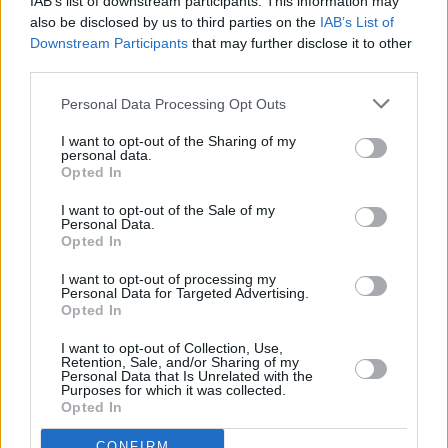
IAB’s list of downstream participants. This information may
Συνεντεύξεις 18/11/2025
also be disclosed by us to third parties on the
IAB’s List of
Δήμητρα Δερζέκου: «Λέω τη δική μου
Downstream Participants
that may further disclose it to other
αλήθεια»
third parties.
Personal Data Processing Opt Outs
I want to opt-out of the Sharing of my
personal data.
Συνεντεύξεις 18/11/2025
Opted In
Τζεφ Μοντάνα: «Κανένας δεν μπορεί
I want to opt-out of the Sale of my
να σου πει ποιος είσαι»
Personal Data.
Opted In
I want to opt-out of processing my
Personal Data for Targeted Advertising.
Opted In
I want to opt-out of Collection, Use,
Retention, Sale, and/or Sharing of my
Personal Data that Is Unrelated with the
Purposes for which it was collected.
Opted In
CONFIRM