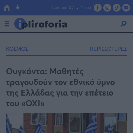
Δευτέρα 10 Αυγούστου
Ελλάδα
ΚΟΣΜΟΣ
ΠΕΡΙΣΣΟΤΕΡΕΣ
Οικονομία
Πολιτική
Ουγκάντα: Μαθητές
τραγουδούν τον εθνικό ύμνο
Τράπεζες
της Ελλάδας για την επέτειο
Επιδοτήσεις
Κόσμος
του «ΟΧΙ»
Lifestyle
ΕΣΠΑ
Αθλητικά