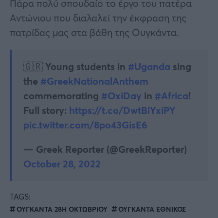
Πάρα πολύ σπουδαίο το έργο του πατέρα
Αντώνιου που διαλαλεί την έκφραση της
πατρίδας μας στα βάθη της Ουγκάντα.
🇬🇷 Young students in
#Uganda
sing
the
#GreekNationalAnthem
commemorating
#OxiDay
in
#Africa
!
Full story:
https://t.co/DwtBlYxiPY
pic.twitter.com/8po43GisE6
— Greek Reporter (@GreekReporter)
October 28, 2022
TAGS:
ΟΥΓΚΑΝΤΑ 28Η ΟΚΤΩΒΡΙΟΥ
ΟΥΓΚΑΝΤΑ ΕΘΝΙΚΟΣ