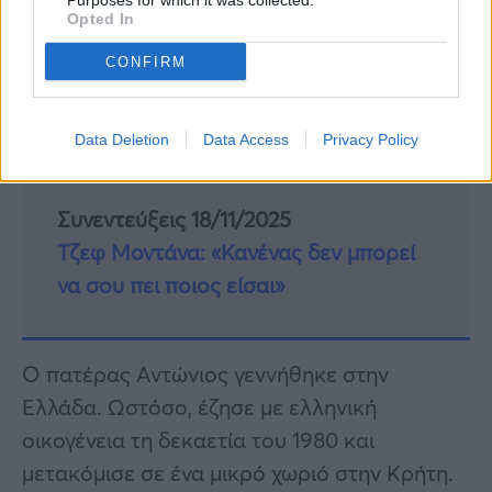
Purposes for which it was collected.
Opted In
Συνεντεύξεις 18/11/2025
CONFIRM
Δήμητρα Δερζέκου: «Λέω τη δική μου
αλήθεια»
Data Deletion
Data Access
Privacy Policy
Συνεντεύξεις 18/11/2025
Τζεφ Μοντάνα: «Κανένας δεν μπορεί
να σου πει ποιος είσαι»
Ο πατέρας Αντώνιος γεννήθηκε στην
Ελλάδα. Ωστόσο, έζησε με ελληνική
οικογένεια τη δεκαετία του 1980 και
μετακόμισε σε ένα μικρό χωριό στην Κρήτη.