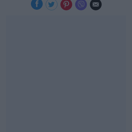
Viral
Κουζίνα
Ζώδια
Pet
Πίστη