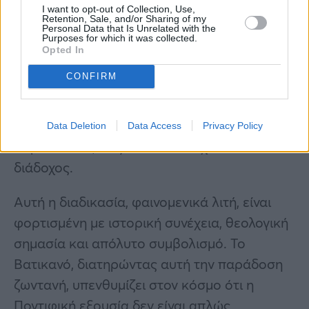
ακρίβεια
I want to opt-out of Collection, Use,
Retention, Sale, and/or Sharing of my
Personal Data that Is Unrelated with the
Purposes for which it was collected.
Η διαπίστωση του θανάτου δεν είναι απλώς
Opted In
το πρώτο βήμα προς την εκλογή νέου Πάπα.
CONFIRM
Είναι η τελετουργική επικύρωση της παύσης
της παπικής εξουσίας, που μεταβαίνει πλέον
στη συλλογικότητα του Κολλεγίου των
Data Deletion
Data Access
Privacy Policy
Καρδιναλίων, έως ότου αναδειχθεί ο
διάδοχος.
Αυτή η διαδικασία, φαινομενικά λιτή, είναι
φορτισμένη με ιστορική συνέχεια, θεολογική
σημασία και απόλυτο συμβολισμό. Το
Βατικανό, διατηρώντας αυτή την παράδοση
ζωντανή, υπενθυμίζει στον κόσμο ότι η
Ποντιφική εξουσία δεν είναι απλώς