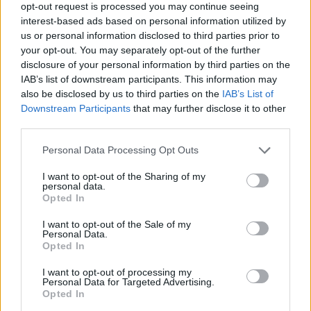
opt-out request is processed you may continue seeing
interest-based ads based on personal information utilized by
us or personal information disclosed to third parties prior to
your opt-out. You may separately opt-out of the further
disclosure of your personal information by third parties on the
IAB’s list of downstream participants. This information may
also be disclosed by us to third parties on the
IAB’s List of
Downstream Participants
that may further disclose it to other
third parties.
Personal Data Processing Opt Outs
I want to opt-out of the Sharing of my
personal data.
Opted In
Παράλληλα, ακυρώνονται και όλες οι
I want to opt-out of the Sale of my
Personal Data.
παπικές σφραγίδες και κλείνει ο κύκλος της
Opted In
παρούσας παπικής διακυβέρνησης.
I want to opt-out of processing my
Personal Data for Targeted Advertising.
Opted In
Μια πράξη με θεολογικό βάθος και θεσμική