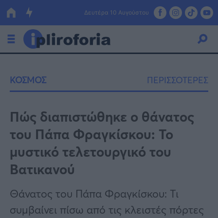
Δευτέρα 10 Αυγούστου
Ελλάδα
ΚΟΣΜΟΣ
ΠΕΡΙΣΣΟΤΕΡΕΣ
Οικονομία
Πολιτική
Πώς διαπιστώθηκε ο θάνατος
του Πάπα Φραγκίσκου: Το
Τράπεζες
μυστικό τελετουργικό του
Επιδοτήσεις
Κόσμος
Βατικανού
Lifestyle
ΕΣΠΑ
Θάνατος του Πάπα Φραγκίσκου: Τι
Αθλητικά
συμβαίνει πίσω από τις κλειστές πόρτες