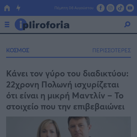
Πέμπτη 06 Αυγούστου
Ελλάδα
ΚΟΣΜΟΣ
ΠΕΡΙΣΣΟΤΕΡΕΣ
Οικονομία
Πολιτική
Κάνει τον γύρο του διαδικτύου:
22χρονη Πολωνή ισχυρίζεται
Τράπεζες
ότι είναι η μικρή Μαντλίν – Το
Επιδοτήσεις
Κόσμος
στοιχείο που την επιβεβαιώνει
Lifestyle
ΕΣΠΑ
Αθλητικά