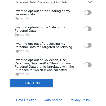
Personal Data Processing Opt Outs
I want to opt-out of the Sharing of my
personal data.
Opted In
Ακόμη η 22χρονη τονίζει ότι δεν γνώριζε για
I want to opt-out of the Sale of my
την εξαφάνιση της μικρής Μαντλίν μέχρις
Personal Data.
Opted In
ότου ξεκίνησε να ρωτάει στους γονείς της για
τα παιδικά της χρόνια από τα οποία δεν έχει
I want to opt-out of processing my
Personal Data for Targeted Advertising.
αναμνήσεις. «Οι αναμνήσεις είναι πολύ θολές
Opted In
και όταν μίλησα για αυτές με τους γονείς μου,
I want to opt-out of Collection, Use,
Retention, Sale, and/or Sharing of my
τα πράγματα δεν ταίριαζαν. Πάντα
Personal Data that Is Unrelated with the
Purposes for which it was collected.
προσπαθούσαν να αλλάξουν θέμα», ανέφερε
Opted In
χαρακτηριστικά.
CONFIRM
Data Deletion
Data Access
Privacy Policy