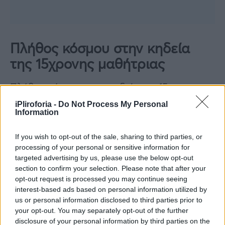
Πλήθος κόσμου στην κηδεία
της 15χρονης μαθήτριας
Πλήθος κόσμου στην κηδεία της 15χρονης
μαθήτριας, ο κόσμος κατέκλυσε τους
iPliroforia -
Do Not Process My Personal
Information
δρόμους της πόλης για να συνοδευόσουν την
αγαπημένη τους φίλη στο τελευταίο της
If you wish to opt-out of the sale, sharing to third parties, or
ταξίδι.
processing of your personal or sensitive information for
targeted advertising by us, please use the below opt-out
section to confirm your selection. Please note that after your
Η 15χρονη Holly μεταφέρθηκε με πομπή, με
opt-out request is processed you may continue seeing
μια άμαξα που την έσερναν άλογα με μωβ
interest-based ads based on personal information utilized by
φτερά, ενώ το φέρετρο της ήταν λευκό.
us or personal information disclosed to third parties prior to
your opt-out. You may separately opt-out of the further
disclosure of your personal information by third parties on the