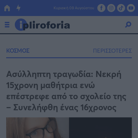
Κυριακή 09 Αυγούστου
Ελλάδα
ΚΟΣΜΟΣ
ΠΕΡΙΣΣΟΤΕΡΕΣ
Οικονομία
Πολιτική
Ασύλληπτη τραγωδία: Νεκρή
15χρονη μαθήτρια ενώ
Τράπεζες
επέστρεφε από το σχολείο της
Επιδοτήσεις
Κόσμος
– Συνελήφθη ένας 16χρονος
Lifestyle
ΕΣΠΑ
Αθλητικά