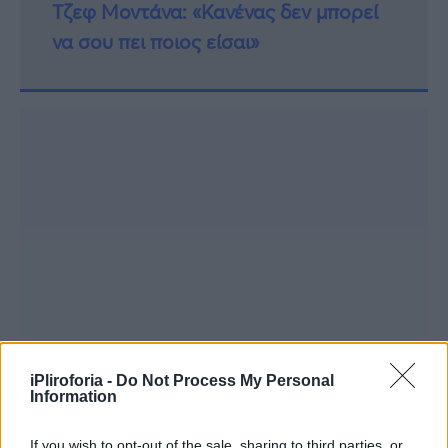
Τζεφ Μοντάνα: «Κανένας δεν μπορεί
να σου πει ποιος είσαι»
iPliroforia -
Do Not Process My Personal
Information
If you wish to opt-out of the sale, sharing to third parties, or