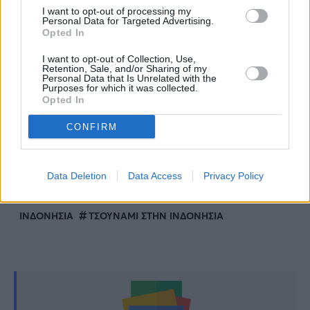
I want to opt-out of processing my
India (INCOIS):
Personal Data for Targeted Advertising.
Opted In
https://t.co/CvfRc2DUyF
pic.twitter.com/tjuJRWgbkG
I want to opt-out of Collection, Use,
Retention, Sale, and/or Sharing of my
Personal Data that Is Unrelated with the
Purposes for which it was collected.
— EMSC (@LastQuake)
November 18,
Opted In
2022
CONFIRM
TAGS:
Data Deletion
Data Access
Privacy Policy
ΕΣΤΙΑΚΟ ΒΑΘΟΣ ΣΕΙΣΜΟΥ ΣΤΗΝ ΙΝΔΟΝΗΣΙΑ
ΙΝΔΟΝΗΣΙΑ
ΡΙΧΤΕΡ ΣΤΗΝ ΙΝΔΟΝΗΣΙΑ
ΣΕΙΣΜΟΣ ΣΤΗΝ
ΙΝΔΟΝΗΣΙΑ
ΤΣΟΥΝΑΜΙ ΣΤΗΝ ΙΝΔΟΝΗΣΙΑ