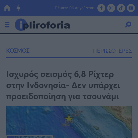
Πέμπτη 06 Αυγούστου
Ελλάδα
ΚΟΣΜΟΣ
ΠΕΡΙΣΣΟΤΕΡΕΣ
Οικονομία
Πολιτική
Ισχυρός σεισμός 6,8 Ρίχτερ
στην Ινδονησία- Δεν υπάρχει
Τράπεζες
προειδοποίηση για τσουνάμι
Επιδοτήσεις
Κόσμος
Lifestyle
ΕΣΠΑ
Αθλητικά