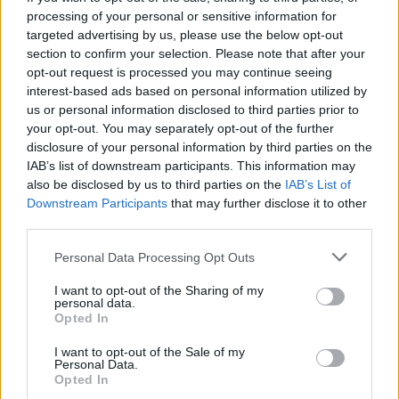
processing of your personal or sensitive information for
targeted advertising by us, please use the below opt-out
section to confirm your selection. Please note that after your
opt-out request is processed you may continue seeing
interest-based ads based on personal information utilized by
us or personal information disclosed to third parties prior to
your opt-out. You may separately opt-out of the further
disclosure of your personal information by third parties on the
IAB’s list of downstream participants. This information may
also be disclosed by us to third parties on the
IAB’s List of
Downstream Participants
that may further disclose it to other
third parties.
Personal Data Processing Opt Outs
Australia (JATWC):
I want to opt-out of the Sharing of my
https://t.co/nQv1mqiUcc
personal data.
Opted In
Indonesia (InaTEWS):
I want to opt-out of the Sale of my
Personal Data.
https://t.co/3I4n1b3j6v
Opted In