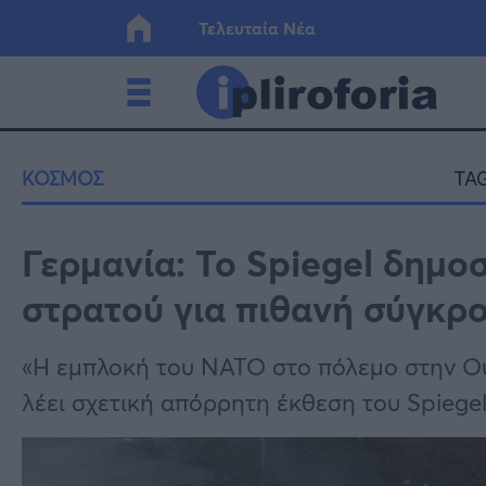
Τελευταία Νέα
Ελλάδα
Οικονο
ΚΟΣΜΟΣ
TAG
Κόσμος
Lifesty
Γερμανία: Το Spiegel δημο
στρατού για πιθανή σύγκρ
Υγεία
Γυναίκ
«Η εμπλοκή του ΝΑΤΟ στο πόλεμο στην Ουκ
λέει σχετική απόρρητη έκθεση του Spiege