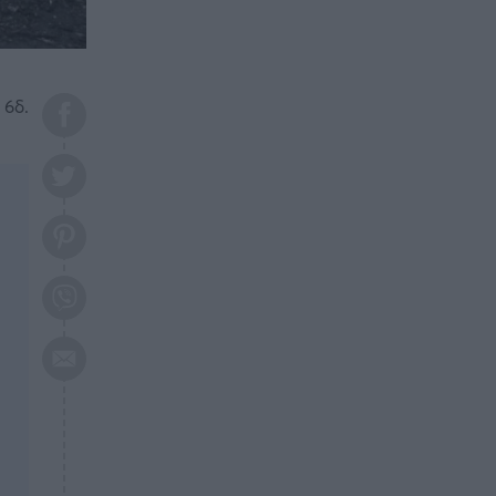
το 2026: Πότε θα έρθει η
μεγάλη αλλαγή
ΕΠΙΚΑΙΡΟΤΗΤΑ
20:45
Τραγωδία στη Λάρισα: Νεκρός
 6δ.
50χρονος με αδιανόητο τρόπο
ΥΓΕΙΑ
20:20
Ελάχιστοι τη γνωρίζουν: Η
βιταμίνη που καταπολεμά
κατάθλιψη, κούραση, κόπωση
ΕΠΙΚΑΙΡΟΤΗΤΑ
19:50
ΕΚΤΑΚΤΟ: Σεισμός τώρα στην
Αττική
ΕΠΙΚΑΙΡΟΤΗΤΑ
19:20
«Συναγερμός» τώρα στη
Γλυφάδα
ΕΠΙΚΑΙΡΟΤΗΤΑ
18:45
Θλίψη: Πέθανε πολύτεκνη