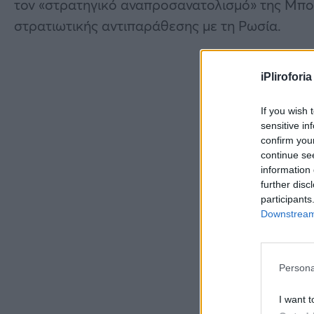
τον «στρατηγικό αναπροσανατολισμό» της Μπο
στρατιωτικής αντιπαράθεσης με τη Ρωσία.
iPliroforia
If you wish 
sensitive in
confirm you
continue se
information 
further disc
participants
Downstream 
Persona
I want t