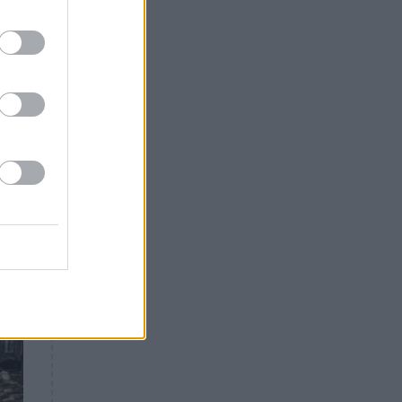
Θλίψη: Έφυγε από τη ζωή
γνωστός Έλληνας ηθοποιός