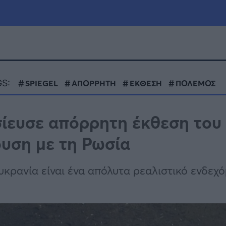
μία
Πολιτική
Τράπεζες
S:
SPIEGEL
ΑΠΟΡΡΗΤΗ
ΕΚΘΕΣΗ
ΠΟΛΕΜΟΣ
Επιδοτήσεις
le
Αθλητικά
σίευσε απόρρητη έκθεση του
ΕΣΠΑ
ουση με τη Ρωσία
α
Καιρός
ρανία είναι ένα απόλυτα ρεαλιστικό ενδεχό
l