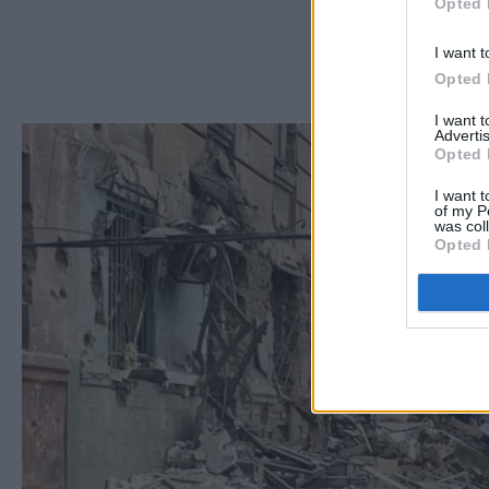
Opted 
I want t
Opted 
I want 
Advertis
Opted 
I want t
of my P
was col
Opted 