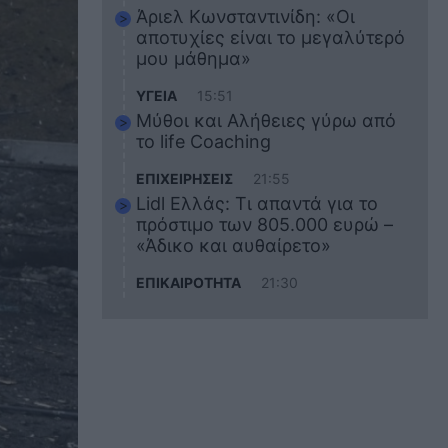
Άριελ Κωνσταντινίδη: «Οι
αποτυχίες είναι το μεγαλύτερό
μου μάθημα»
ΥΓΕΙΑ
15:51
Μύθοι και Αλήθειες γύρω από
το life Coaching
ΕΠΙΧΕΙΡΗΣΕΙΣ
21:55
Lidl Ελλάς: Τι απαντά για το
πρόστιμο των 805.000 ευρώ –
«Άδικο και αυθαίρετο»
ΕΠΙΚΑΙΡΟΤΗΤΑ
21:30
Στο εκπαιδευτικό του ταξίδι
σκοτώθηκε ο 20χρονος
ναυτικός του Blue Star Chios –
Πώς έγινε το τραγικό
δυστύχημα
ΖΩΔΙΑ
21:10
Αυτά τα 3 ζώδια θα πετύχουν