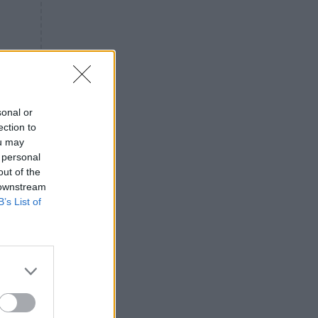
«ενόχληση» με τους πολίτες
για τα Τέμπη- «Αυτή η χώρα
είχε και άλλα δυστυχήματα»
ΠΙΣΤΗ
16:09
Μήτηρ του Ιησού: Προσευχή
στην Παναγία για τις δύσκολες
στιγμές
sonal or
ection to
ΥΓΕΙΑ
15:42
ou may
Συναγερμός στις ευρωπαϊκές
 personal
αγορές: Ανακαλούνται
out of the
πεπόνια και σταφύλια με
 downstream
φυτοφάρμακα
B’s List of
GOSSIP
15:12
Νεφέλη Μεγκ: Το βίντεο για τη
Σίσσυ Χρηστίδου έφερε
αντιδράσεις – «Είμαστε ok με
τα ενέσιμα;»
ΕΛΛΑΔΑ
14:46