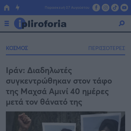
Παρασκευή 07 Αυγούστου
Ελλάδα
ΚΟΣΜΟΣ
ΠΕΡΙΣΣΟΤΕΡΕΣ
Οικονομία
Πολιτική
Ιράν: Διαδηλωτές
συγκεντρώθηκαν στον τάφο
Τράπεζες
της Μαχσά Αμινί 40 ημέρες
Επιδοτήσεις
Κόσμος
μετά τον θάνατό της
Lifestyle
ΕΣΠΑ
Αθλητικά