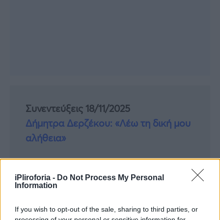
Συνεντεύξεις 18/11/2025
Δήμητρα Δερζέκου: «Λέω τη δική μου
αλήθεια»
iPliroforia -
Do Not Process My Personal
Συνεντεύξεις 18/11/2025
Information
Τζεφ Μοντάνα: «Κανένας δεν μπορεί
If you wish to opt-out of the sale, sharing to third parties, or
να σου πει ποιος είσαι»
processing of your personal or sensitive information for