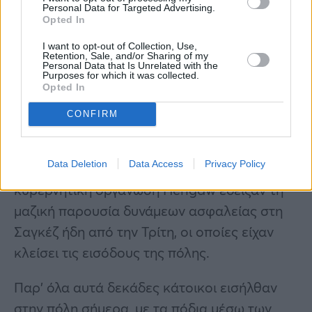
Personal Data for Targeted Advertising.
Opted In
I want to opt-out of Collection, Use,
Retention, Sale, and/or Sharing of my
Personal Data that Is Unrelated with the
Purposes for which it was collected.
Opted In
CONFIRM
Data Deletion
Data Access
Privacy Policy
Εικόνες που ανάρτησε στο διαδίκτυο η μη
κυβερνητική οργάνωση Hengaw έδειξαν τη
μαζική παρουσία δυνάμεων ασφαλείας στη
Σαγκέζ ήδη από την Τρίτη, οι οποίες είχαν
κλείσει τις εισόδους της πόλης.
Παρ’ όλα αυτά δεκάδες κάτοικοι εισήλθαν
στην πόλη σήμερα, με τα πόδια μέσω των