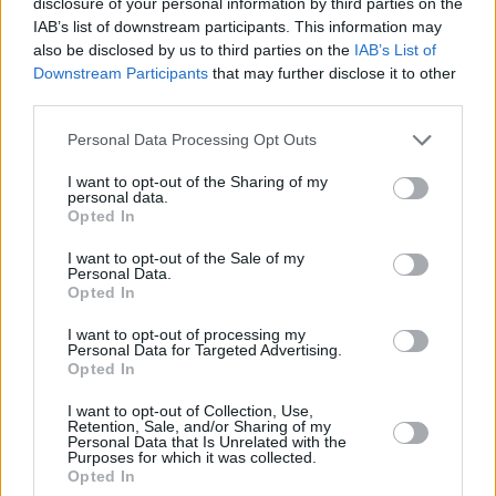
disclosure of your personal information by third parties on the
Δήμητρα Δερζέκου: «Λέω τη δική μου
IAB’s list of downstream participants. This information may
also be disclosed by us to third parties on the
IAB’s List of
αλήθεια»
Downstream Participants
that may further disclose it to other
third parties.
Personal Data Processing Opt Outs
Συνεντεύξεις 18/11/2025
I want to opt-out of the Sharing of my
Τζεφ Μοντάνα: «Κανένας δεν μπορεί
personal data.
Opted In
να σου πει ποιος είσαι»
I want to opt-out of the Sale of my
Personal Data.
Opted In
I want to opt-out of processing my
Personal Data for Targeted Advertising.
Opted In
I want to opt-out of Collection, Use,
Retention, Sale, and/or Sharing of my
Personal Data that Is Unrelated with the
Purposes for which it was collected.
Opted In