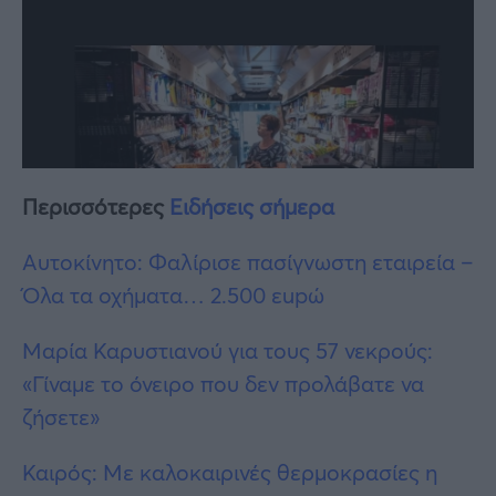
Περισσότερες
Ειδήσεις σήμερα
Αυτοκίνητο: Φαλίρισε πασίγνωστη εταιρεία –
Όλα τα οχήματα… 2.500 εupώ
Μαρία Καρυστιανού για τους 57 νεκρούς:
«Γίναμε το όνειρο που δεν προλάβατε να
ζήσετε»
Καιρός: Με καλοκαιρινές θερμοκρασίες η