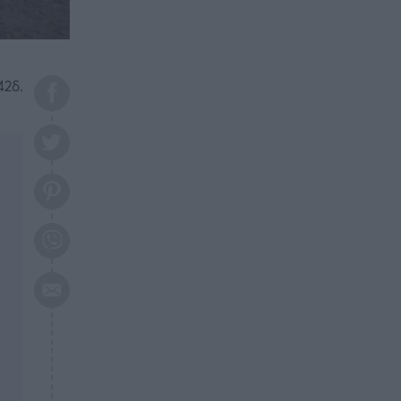
το 2026: Πότε θα έρθει η
μεγάλη αλλαγή
ΕΠΙΚΑΙΡΟΤΗΤΑ
20:45
Τραγωδία στη Λάρισα: Νεκρός
42δ.
50χρονος με αδιανόητο τρόπο
ΥΓΕΙΑ
20:20
Ελάχιστοι τη γνωρίζουν: Η
βιταμίνη που καταπολεμά
κατάθλιψη, κούραση, κόπωση
ΕΠΙΚΑΙΡΟΤΗΤΑ
19:50
ΕΚΤΑΚΤΟ: Σεισμός τώρα στην
Αττική
ΕΠΙΚΑΙΡΟΤΗΤΑ
19:20
«Συναγερμός» τώρα στη
Γλυφάδα
ΕΠΙΚΑΙΡΟΤΗΤΑ
18:45
Θλίψη: Πέθανε πολύτεκνη