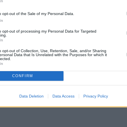
In
o opt-out of the Sale of my Personal Data.
ύγια και η έκκληση στους πολίτες
In
to opt-out of processing my Personal Data for Targeted
νίζει» τον κατάλογό της με τα καταφύγιά της όπο
ing.
In
ρίπτωση έκτακτης ανάγκης σε πολίτες, δήλωσε το
o opt-out of Collection, Use, Retention, Sale, and/or Sharing
ersonal Data that Is Unrelated with the Purposes for which it
lected.
πόγειου τρένου και χώρους στάθμευσης
In
ιωτικές περιουσίες, δήλωσε εκπρόσωπος του
CONFIRM
Data Deletion
Data Access
Privacy Policy