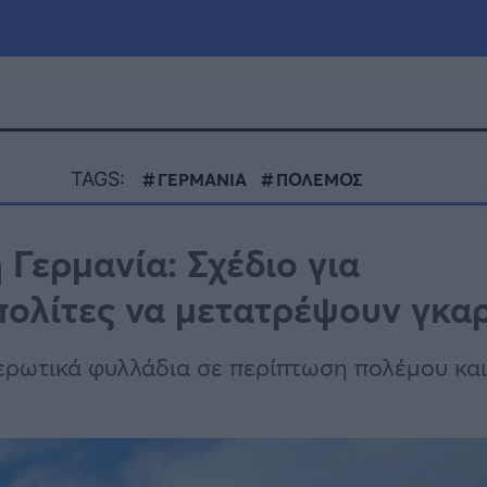
μία
Πολιτική
Τράπεζες
TAGS:
ΓΕΡΜΑΝΙΑ
ΠΟΛΕΜΟΣ
Επιδοτήσεις
le
Αθλητικά
 Γερμανία: Σχέδιο για
ΕΣΠΑ
πολίτες να μετατρέψουν γκα
α
Καιρός
ερωτικά φυλλάδια σε περίπτωση πολέμου κα