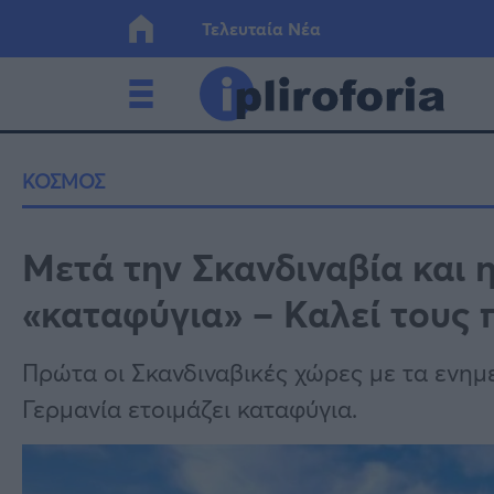
Τελευταία Νέα
Ελλάδα
Οικονο
ΚΟΣΜΟΣ
Κόσμος
Lifesty
Μετά την Σκανδιναβία και η
«καταφύγια» – Καλεί τους 
Υγεία
Γυναίκ
Πρώτα οι Σκανδιναβικές χώρες με τα ενημ
Γερμανία ετοιμάζει καταφύγια.