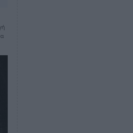
γή
τα