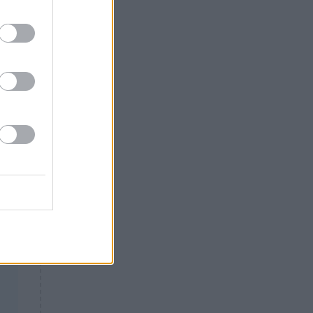
Θλίψη: Έφυγε από τη ζωή
γνωστός Έλληνας ηθοποιός
υ