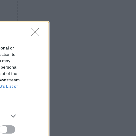
«ενόχληση» με τους πολίτες
για τα Τέμπη- «Αυτή η χώρα
είχε και άλλα δυστυχήματα»
ΠΙΣΤΗ
16:09
Μήτηρ του Ιησού: Προσευχή
στην Παναγία για τις δύσκολες
στιγμές
sonal or
ection to
ΥΓΕΙΑ
15:42
ou may
Συναγερμός στις ευρωπαϊκές
 personal
αγορές: Ανακαλούνται
out of the
πεπόνια και σταφύλια με
 downstream
φυτοφάρμακα
B’s List of
GOSSIP
15:12
Νεφέλη Μεγκ: Το βίντεο για τη
Σίσσυ Χρηστίδου έφερε
αντιδράσεις – «Είμαστε ok με
τα ενέσιμα;»
ΕΛΛΑΔΑ
14:46