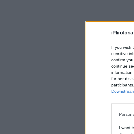
iPliroforia
If you wish 
sensitive in
confirm you
continue se
information 
further disc
participants
Downstream 
Persona
I want t