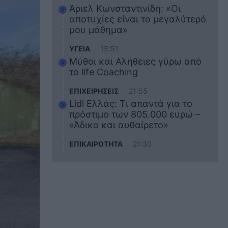
Άριελ Κωνσταντινίδη: «Οι
αποτυχίες είναι το μεγαλύτερό
μου μάθημα»
ΥΓΕΙΑ
15:51
Μύθοι και Αλήθειες γύρω από
το life Coaching
ΕΠΙΧΕΙΡΗΣΕΙΣ
21:55
Lidl Ελλάς: Τι απαντά για το
πρόστιμο των 805.000 ευρώ –
«Άδικο και αυθαίρετο»
ΕΠΙΚΑΙΡΟΤΗΤΑ
21:30
Στο εκπαιδευτικό του ταξίδι
σκοτώθηκε ο 20χρονος
ναυτικός του Blue Star Chios –
Πώς έγινε το τραγικό
δυστύχημα
ΖΩΔΙΑ
21:10
Αυτά τα 3 ζώδια θα πετύχουν