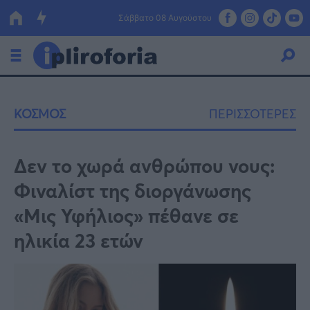
Σάββατο 08 Αυγούστου
Ελλάδα
ΚΟΣΜΟΣ
ΠΕΡΙΣΣΟΤΕΡΕΣ
Οικονομία
Πολιτική
Δεν το χωρά ανθρώπου νους:
Φιναλίστ της διοργάνωσης
Τράπεζες
«Μις Υφήλιος» πέθανε σε
Επιδοτήσεις
Κόσμος
ηλικία 23 ετών
Lifestyle
ΕΣΠΑ
Αθλητικά