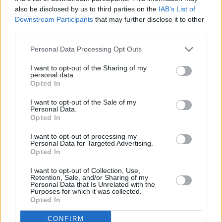
also be disclosed by us to third parties on the
IAB’s List of
Downstream Participants
that may further disclose it to other
third parties.
Personal Data Processing Opt Outs
Η δημοσίευση κοινοποιήθηκε από το χρήστη Sienna Weir (@sienna_weir)
I want to opt-out of the Sharing of my
personal data.
Opted In
Η Σιένα ήταν μία από τις 27 φιναλίστ του
I want to opt-out of the Sale of my
Personal Data.
αυστραλιανού διαγωνισμού Miss Universe το
Opted In
2022. Σε παλιά της συνέντευξη στο Gold
I want to opt-out of processing my
Coast Magazine, είχε μιλήσει για την αγάπη
Personal Data for Targeted Advertising.
Opted In
της για την ιππασία:
I want to opt-out of Collection, Use,
Retention, Sale, and/or Sharing of my
«Η οικογένειά μου δεν είναι απόλυτα σίγουρη
Personal Data that Is Unrelated with the
Purposes for which it was collected.
από πού προήλθε αυτό το πάθος, αλλά κάνω
Opted In
ιππασία από τότε που ήμουν 3 ετών και δεν
CONFIRM