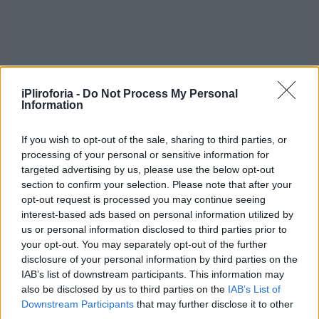
iPliroforia -
Do Not Process My Personal
Information
Συνεντεύξεις 18/11/2025
Δήμητρα Δερζέκου: «Λέω τη δική μου
If you wish to opt-out of the sale, sharing to third parties, or
αλήθεια»
processing of your personal or sensitive information for
targeted advertising by us, please use the below opt-out
section to confirm your selection. Please note that after your
opt-out request is processed you may continue seeing
interest-based ads based on personal information utilized by
Συνεντεύξεις 18/11/2025
us or personal information disclosed to third parties prior to
Τζεφ Μοντάνα: «Κανένας δεν μπορεί
your opt-out. You may separately opt-out of the further
disclosure of your personal information by third parties on the
να σου πει ποιος είσαι»
IAB’s list of downstream participants. This information may
also be disclosed by us to third parties on the
IAB’s List of
Downstream Participants
that may further disclose it to other
third parties.