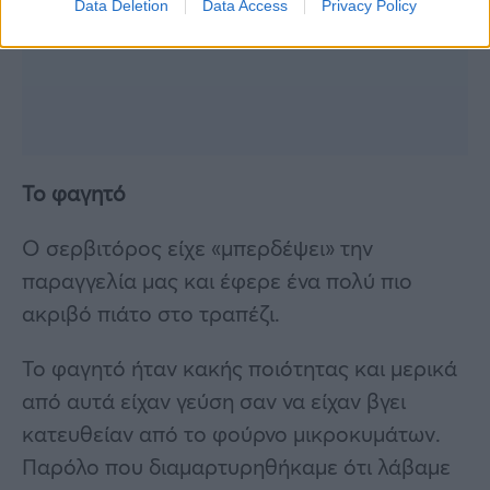
Data Deletion
Data Access
Privacy Policy
Το φαγητό
Ο σερβιτόρος είχε «μπερδέψει» την
παραγγελία μας και έφερε ένα πολύ πιο
ακριβό πιάτο στο τραπέζι.
Το φαγητό ήταν κακής ποιότητας και μερικά
από αυτά είχαν γεύση σαν να είχαν βγει
κατευθείαν από το φούρνο μικροκυμάτων.
Παρόλο που διαμαρτυρηθήκαμε ότι λάβαμε