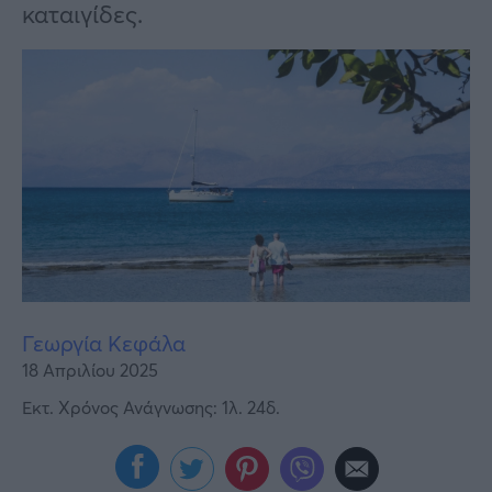
Υγεία
καταιγίδες.
Γυναίκα
Καιρός
Γεωργία Κεφάλα
18 Απριλίου 2025
Εκτ. Χρόνος Ανάγνωσης: 1λ. 24δ.