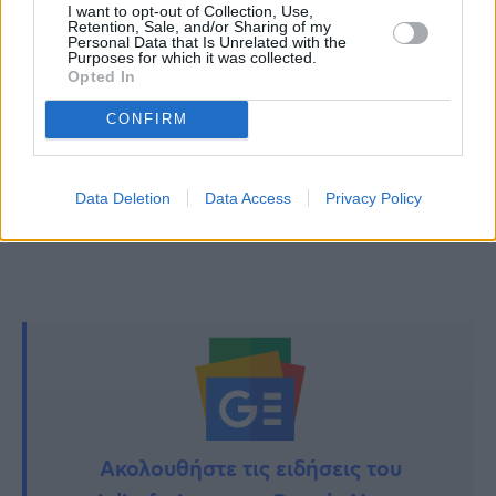
I want to opt-out of Collection, Use,
όρος που έθεσαν στον Ρόμπερτ Πάουελ για
Retention, Sale, and/or Sharing of my
Personal Data that Is Unrelated with the
Purposes for which it was collected.
να υποδυθεί τον Χριστό
Opted In
Τεράστια ανατροπή: «Τέλος» η οδήγηση για
CONFIRM
τους 70άρηδες – Η οριστική απόφαση της ΕΕ
Data Deletion
Data Access
Privacy Policy
TAGS:
ΚΑΙΡΟΣ
Ακολουθήστε τις ειδήσεις του