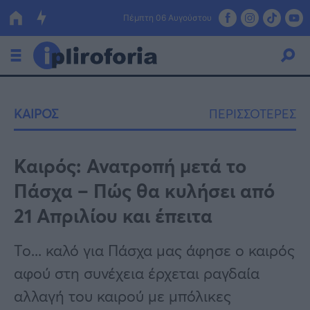
Πέμπτη 06 Αυγούστου
Ελλάδα
ΚΑΙΡΟΣ
ΠΕΡΙΣΣΟΤΕΡΕΣ
Οικονομία
Πολιτική
Καιρός: Ανατροπή μετά το
Πάσχα – Πώς θα κυλήσει από
Τράπεζες
21 Απριλίου και έπειτα
Επιδοτήσεις
Κόσμος
Το... καλό για Πάσχα μας άφησε ο καιρός
Lifestyle
ΕΣΠΑ
αφού στη συνέχεια έρχεται ραγδαία
Αθλητικά
αλλαγή του καιρού με μπόλικες