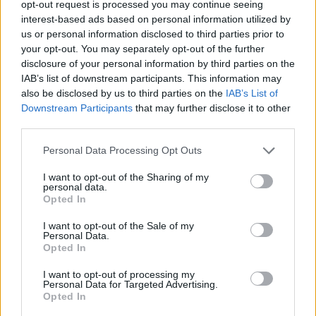
opt-out request is processed you may continue seeing
interest-based ads based on personal information utilized by
us or personal information disclosed to third parties prior to
your opt-out. You may separately opt-out of the further
disclosure of your personal information by third parties on the
IAB’s list of downstream participants. This information may
also be disclosed by us to third parties on the
IAB’s List of
Downstream Participants
that may further disclose it to other
third parties.
Personal Data Processing Opt Outs
I want to opt-out of the Sharing of my
personal data.
Opted In
Περισσότερες
Ειδήσεις σήμερα
I want to opt-out of the Sale of my
Personal Data.
Opted In
Προσευχή του Πάσχα: Τα λόγια της
I want to opt-out of processing my
προσευχής και μέχρι πότε λέγεται
Personal Data for Targeted Advertising.
Opted In
«Ο Ιησούς από τη Ναζαρέτ»: Ο απαράβατος