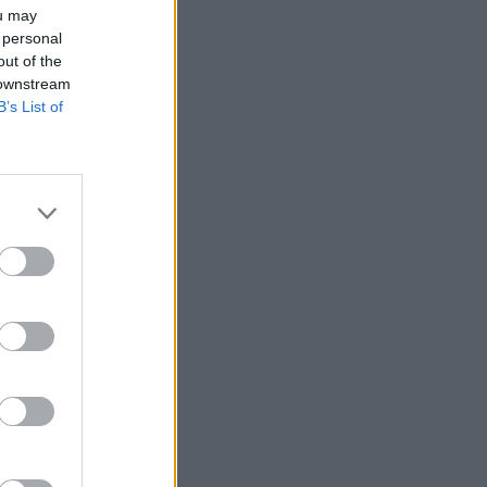
ou may
 personal
out of the
 downstream
B’s List of