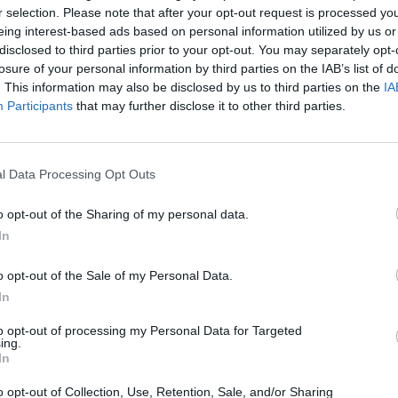
r selection. Please note that after your opt-out request is processed y
eing interest-based ads based on personal information utilized by us or
disclosed to third parties prior to your opt-out. You may separately opt-
losure of your personal information by third parties on the IAB’s list of
. This information may also be disclosed by us to third parties on the
IA
Participants
that may further disclose it to other third parties.
l Data Processing Opt Outs
o opt-out of the Sharing of my personal data.
In
o opt-out of the Sale of my Personal Data.
ς»: Νταλικιέρης πήγε στο Dragons
In
γιατί τον έπαιρνε ο ύπνος στη
to opt-out of processing my Personal Data for Targeted
ing.
In
Den και οι Dragons έμειναν με το στόμα ανοιχτό
o opt-out of Collection, Use, Retention, Sale, and/or Sharing