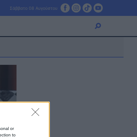
Σάββατο 08 Αυγούστου
Viral
Κουζίνα
Ζώδια
Pet
Πίστη
sonal or
ection to