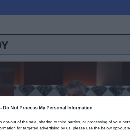
ΟΥ
μία
Πολιτική
Τράπεζες
Επιδοτήσεις
le
Αθλητικά
ΕΣΠΑ
α
Καιρός
 -
Do Not Process My Personal Information
to opt-out of the sale, sharing to third parties, or processing of your per
formation for targeted advertising by us, please use the below opt-out s