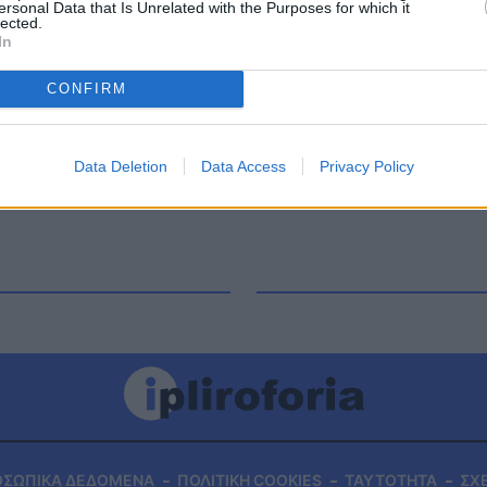
ersonal Data that Is Unrelated with the Purposes for which it
ρής και ο Κωσταντίνος Κουτσαυλής στάθηκαν
lected.
In
s’ Den στο επεισόδιο της Παρασκευής (24/3) του
ιαστή τον Σάκη Τανιμανίδη για να παρουσιάσουν
CONFIRM
Data Deletion
Data Access
Privacy Policy
ΟΣΩΠΙΚΑ ΔΕΔΟΜΕΝΑ
ΠΟΛΙΤΙΚΗ COOKIES
ΤΑΥΤΟΤΗΤΑ
ΣΧ