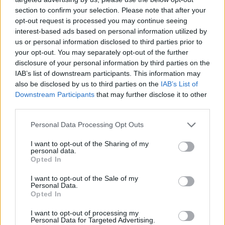
«Με έπαιρνε ο ύπνος πάνω στη λεκάνη», είπε.
section to confirm your selection. Please note that after your
opt-out request is processed you may continue seeing
«Πάλι καλά που κοιμόσουν εκεί και δεν
interest-based ads based on personal information utilized by
κοιμόσουν όταν οδηγούσες το φορτηγό», του
us or personal information disclosed to third parties prior to
your opt-out. You may separately opt-out of the further
είπαν οι Dragons. «Να παίζει και μουσική, να
disclosure of your personal information by third parties on the
βάλετε κάτι… έτσι», ακούστηκε μια άλλη
IAB’s list of downstream participants. This information may
also be disclosed by us to third parties on the
IAB’s List of
πρόταση από το πάνελ.
Downstream Participants
that may further disclose it to other
third parties.
Personal Data Processing Opt Outs
I want to opt-out of the Sharing of my
personal data.
Opted In
I want to opt-out of the Sale of my
Personal Data.
Opted In
I want to opt-out of processing my
Personal Data for Targeted Advertising.