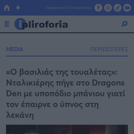
Παρασκευή 07 Αυγούστου
Ελλάδα
MEDIA
ΠΕΡΙΣΣΟΤΕΡΕΣ
Οικονομία
Πολιτική
«Ο βασιλιάς της τουαλέτας»:
Νταλικιέρης πήγε στο Dragons
Τράπεζες
Den με υποπόδιο μπάνιου γιατί
Επιδοτήσεις
Κόσμος
τον έπαιρνε ο ύπνος στη
Lifestyle
ΕΣΠΑ
λεκάνη
Αθλητικά