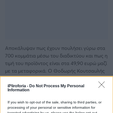
Αποκάλυψαν πως έχουν πουλήσει γύρω στα
700 κομμάτια μέσω του διαδικτύου και πως η
τιμή του προϊόντος είναι στα 49,90 ευρώ μαζί
με τα μεταφορικά. Ο Θοδωρής Κουτσαυλής
έπειτα εξήγησε πως η ιδέα για να
δημιουργήσει το υποπόδιο του ήρθε εξαιτίας
iPliroforia -
Do Not Process My Personal
Information
της προσωπικής του εμπειρίας και των
προβλημάτων που αντιμετώπισε.
If you wish to opt-out of the sale, sharing to third parties, or
processing of your personal or sensitive information for
targeted advertising by us, please use the below opt-out