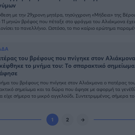
νύμων
θεση με την 29χρονη μητέρα, τησύγχρονη «Μήδεια» της Βέρο
ο 11 μηνών βρέφος που πέταξε στο φράγμα του Αλιάκμονα έχει
ονίσει το πανελλήνιο. Ωστόσο, το πιο καίριο ερώτημα παραμέ
ντητο… Θα μπορούσε αυτή η τραγωδία να αποφευχθεί; Θα
ύσαν να έχουν γίνει όλα αλλιώς; Η 29χρονη, που σήμερα
ορείται για την δολοφονία του […]
ΑΔΑ
τέρας του βρέφους που πνίγηκε στον Αλιάκμον
κέφθηκε το μνήμα του: Το σπαρακτικό σημείωμα
 άφησε
νήμα του βρέφους που πνίγηκε στον Αλιάκμονα ο πατέρας του
κτικό σημείωμα και τα δώρα που άφησε με αφορμή τα γενέθ
α είχε σήμερα το μικρό αγγελούδι. Συντετριμμένος, σήμερα το
 ο πατέρας του 11 μηνών βρέφους που πνίγηκε στο φράγμα το
μονα στη Βέροια καθώς η ίδια του η μητέρα κατηγορείται […]
1
2
→