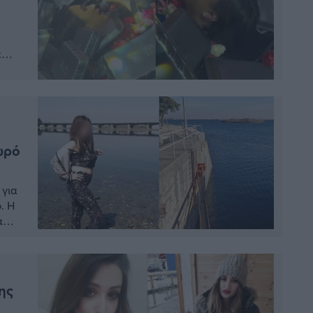
ε
ό
οιας
ωρό
 για
. Η
α
να
ης