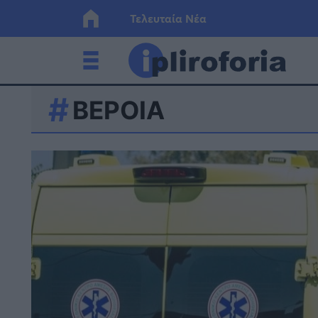
Τελευταία Νέα
ΒΕΡΟΙΑ
Ελλάδα
Οικονο
Κόσμος
Lifesty
Υγεία
Γυναίκ