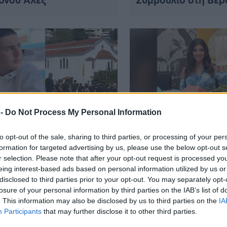
 -
Do Not Process My Personal Information
ΑΙΡΟΤΗΤΑ
ΕΠΙΚΑΙΡΟΤΗΤΑ
 μαύρα» η Βέροια για
«Γελούσαμε,
to opt-out of the sale, sharing to third parties, or processing of your per
Γιάννη: Θρήνος στο
αγκαλιαζόμασταν,
formation for targeted advertising by us, please use the below opt-out s
r selection. Please note that after your opt-out request is processed y
υταίο «αντίο» στον
χορεύαμε»: Θρήνος
eing interest-based ads based on personal information utilized by us or
ρονο
23χρονη Δάφνη πο
disclosed to third parties prior to your opt-out. You may separately opt-
«έφυγε» τόσο ξαφν
losure of your personal information by third parties on the IAB’s list of
. This information may also be disclosed by us to third parties on the
IA
Participants
that may further disclose it to other third parties.
ΑΙΡΟΤΗΤΑ