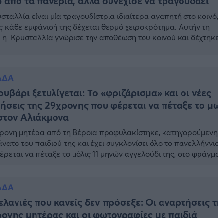
 από τα πανέρια, αλλά συνέχισε να τραγουδάει
σταλλία είναι μία τραγουδίστρια ιδιαίτερα αγαπητή στο κοινό,
 κάθε εμφάνισή της δέχεται θερμό χειροκρότημα. Αυτήν τη
 η Κρυσταλλία γνώρισε την αποθέωση του κοινού και δέχτηκ
ντάδες πανέρια με λουλούδια, όταν εμφανίστηκε σε νυχτεριν
ο στη Βέροια. Κρυσταλλία: Αποθεώθηκε από το κοινό της Βέρ
μώνες φαίνεται πως ενθουσιάστηκαν με την ερμηνεία της, […]
ΑΔΑ
ουβάρι ξετυλίγεται: Το «φριζάρισμα» και οι νέες
ήσεις της 29χρονης που φέρεται να πέταξε το μ
στον Αλιάκμονα
ρονη μητέρα από τη Βέροια προφυλακίστηκε, κατηγορούμενη
άνατο του παιδιού της και έχει συγκλονίσει όλο το πανελλήννιο
φέρεται να πέταξε το μόλις 11 μηνών αγγελούδι της, στο φράγμ
λιάκμονα και να έφυγε από το σημείο χωρίς να προσπαθήσει 
σει. Μάλιστα, σε βίντεο που έχουν δει το φως […]
ΑΔΑ
ελανιές που κανείς δεν πρόσεξε: Οι αναρτήσεις τ
ονης μητέρας και οι φωτογραφίες με παιδιά