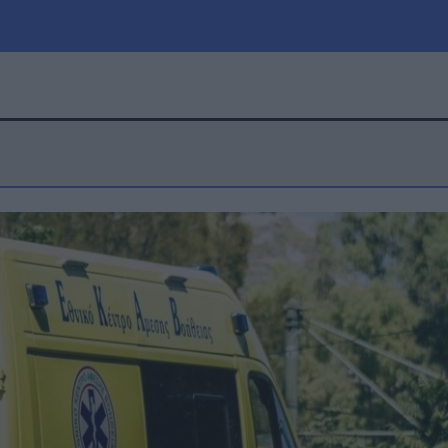
μία
Πολιτική
Τράπεζες
Επιδοτήσεις
le
Αθλητικά
ΕΣΠΑ
α
Καιρός