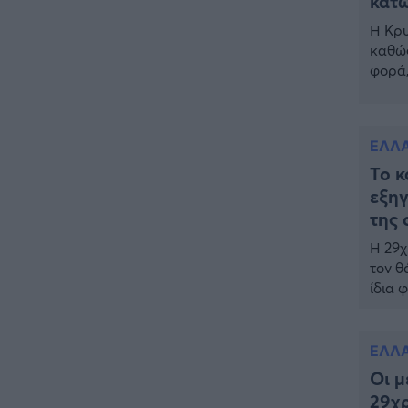
κάτω
είχε και άλλα δυστυχήματα»
Η Κρυ
καθώς
ΠΙΣΤΗ
16:09
φορά,
Μήτηρ του Ιησού: Προσευχή
εκατο
στην Παναγία για τις δύσκολες
κέντρ
στιγμές
Οι θα
ΥΓΕΙΑ
15:42
ΕΛΛ
Συναγερμός στις ευρωπαϊκές
Το κ
αγορές: Ανακαλούνται
εξηγ
πεπόνια και σταφύλια με
της 
φυτοφάρμακα
Η 29χ
GOSSIP
15:12
τον θ
Νεφέλη Μεγκ: Το βίντεο για τη
ίδια 
Σίσσυ Χρηστίδου έφερε
του Α
αντιδράσεις – «Είμαστε ok με
το σώ
τα ενέσιμα;»
ΕΛΛ
ΕΛΛΑΔΑ
14:46
Οι μ
Θλίψη: Έφυγε από τη ζωή
29χρ