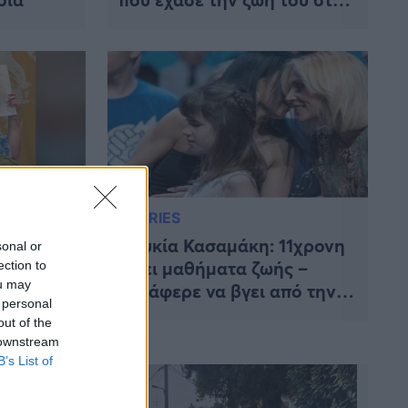
λούνα παρκ
STORIES
Λουκία Κασαμάκη: 11χρονη
sonal or
δίνει μαθήματα ζωής –
ection to
ou may
 για την
Κατάφερε να βγει από την
 personal
υ
απομόνωση της τύφλωσης,
out of the
ικά
παίζει πιάνο, μιλάει 3
 downstream
γλώσσες και γράφει
B’s List of
μουσική