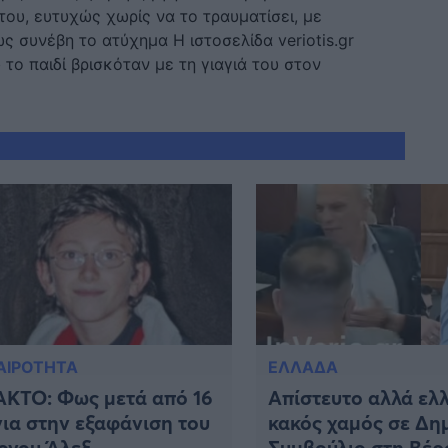
ου, ευτυχώς χωρίς να το τραυματίσει, με
ς συνέβη το ατύχημα Η ιστοσελίδα veriotis.gr
το παιδί βρισκόταν με τη γιαγιά του στον
ΑΙΡΟΤΗΤΑ
ΕΛΛΑΔΑ
ΑΚΤΟ: Φως μετά από 16
Απίστευτο αλλά ελλ
ια στην εξαφάνιση του
κακός χαμός σε Δη
ονου Άλεξ
Συμβούλιο στη Βέρ