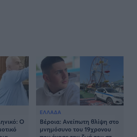
ΕΛΛΑΔΑ
ηνικό: Ο
Βέροια: Ανείπωτη θλίψη στο
μοτικό
μνημόσυνο του 19χρονου
οια
που έχασε την ζωή του στο