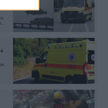
ον
ό
η
ς
ρό
 με
ύ