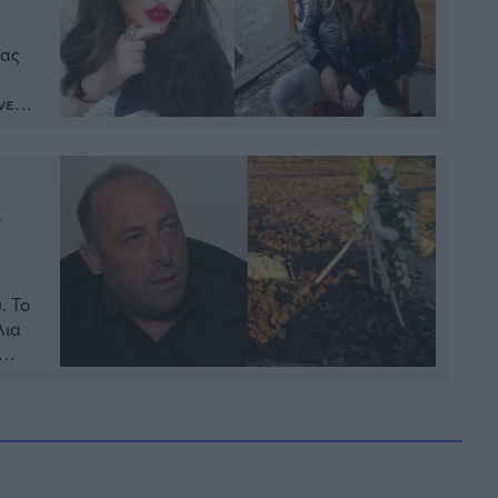
ιας
νει
α
. Το
λια
υ