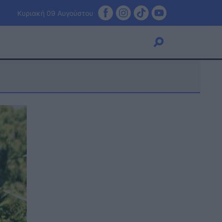
Κυριακή 09 Αυγούστου
Viral
Κουζίνα
Ζώδια
Pet
Πίστη