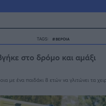
μία
Πολιτική
Τράπεζες
TAGS:
ΒΕΡΟΙΑ
Επιδοτήσεις
le
Αθλητικά
βγήκε στο δρόμο και αμάξι
ΕΣΠΑ
α
Καιρός
οια με ένα παιδάκι 8 ετών να γλιτώνει τα χει