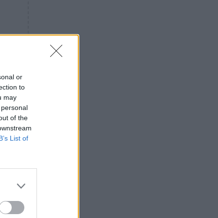
«ενόχληση» με τους πολίτες
για τα Τέμπη- «Αυτή η χώρα
είχε και άλλα δυστυχήματα»
ΠΙΣΤΗ
16:09
Μήτηρ του Ιησού: Προσευχή
στην Παναγία για τις δύσκολες
στιγμές
sonal or
ection to
ΥΓΕΙΑ
15:42
ou may
Συναγερμός στις ευρωπαϊκές
 personal
αγορές: Ανακαλούνται
out of the
πεπόνια και σταφύλια με
 downstream
φυτοφάρμακα
B’s List of
GOSSIP
15:12
Νεφέλη Μεγκ: Το βίντεο για τη
Σίσσυ Χρηστίδου έφερε
αντιδράσεις – «Είμαστε ok με
τα ενέσιμα;»
ΕΛΛΑΔΑ
14:46