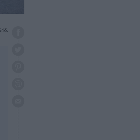
το 2026: Πότε θα έρθει η
μεγάλη αλλαγή
ΕΠΙΚΑΙΡΟΤΗΤΑ
20:45
Τραγωδία στη Λάρισα: Νεκρός
54δ.
50χρονος με αδιανόητο τρόπο
ΥΓΕΙΑ
20:20
Ελάχιστοι τη γνωρίζουν: Η
βιταμίνη που καταπολεμά
κατάθλιψη, κούραση, κόπωση
ΕΠΙΚΑΙΡΟΤΗΤΑ
19:50
ΕΚΤΑΚΤΟ: Σεισμός τώρα στην
Αττική
ΕΠΙΚΑΙΡΟΤΗΤΑ
19:20
«Συναγερμός» τώρα στη
Γλυφάδα
ΕΠΙΚΑΙΡΟΤΗΤΑ
18:45
Θλίψη: Πέθανε πολύτεκνη