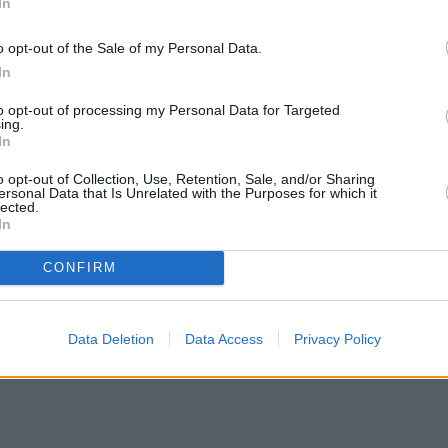
In
o opt-out of the Sale of my Personal Data.
ι του Σαββάτου το παιδί βρισκόταν με τη γιαγιά το
In
την οδό Προφήτη Ηλία. Τότε, το παιδί ξέφυγε απ
to opt-out of processing my Personal Data for Targeted
 Βενιζέλου. Αν και τόσο η γιαγιά όσο και διερχόμε
ing.
In
αιδί βγήκε στο δρόμο.
o opt-out of Collection, Use, Retention, Sale, and/or Sharing
ersonal Data that Is Unrelated with the Purposes for which it
πέρασε κυριολεκτικά πάνω από το παιδί, το οποίο
lected.
In
ο όχημα ήταν υπερυψωμένο και οι ταχύτητες στη
νικές.
CONFIRM
Data Deletion
Data Access
Privacy Policy