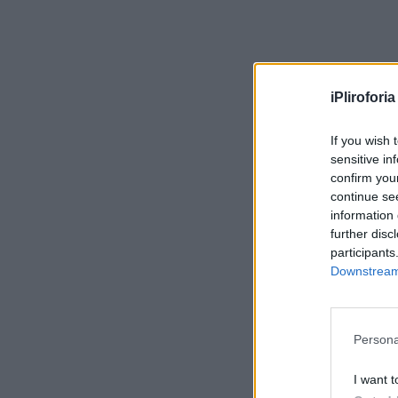
iPliroforia
If you wish 
sensitive in
confirm you
continue se
information 
further disc
participants
Downstream 
Persona
I want t