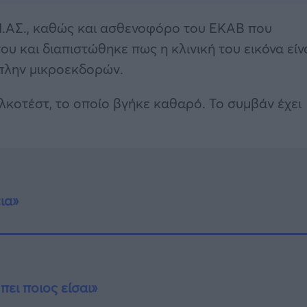
ΔΙ.ΑΣ., καθώς και ασθενοφόρο του ΕΚΑΒ που
υ και διαπιστώθηκε πως η κλινική του εικόνα είν
 πλην μικροεκδορών.
λκοτέστ, το οποίο βγήκε καθαρό. Το συμβάν έχει
ια»
πει ποιος είσαι»