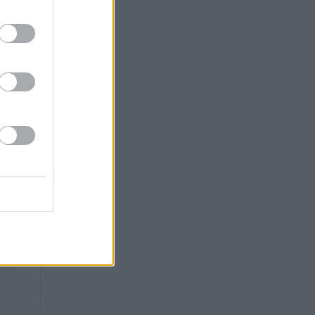
Θλίψη: Έφυγε από τη ζωή
γνωστός Έλληνας ηθοποιός
υ
ό
νοι
 ως