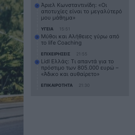
Άριελ Κωνσταντινίδη: «Οι
αποτυχίες είναι το μεγαλύτερό
μου μάθημα»
ΥΓΕΙΑ
15:51
Μύθοι και Αλήθειες γύρω από
το life Coaching
ΕΠΙΧΕΙΡΗΣΕΙΣ
21:55
Lidl Ελλάς: Τι απαντά για το
πρόστιμο των 805.000 ευρώ –
«Άδικο και αυθαίρετο»
ΕΠΙΚΑΙΡΟΤΗΤΑ
21:30
Στο εκπαιδευτικό του ταξίδι
σκοτώθηκε ο 20χρονος
ναυτικός του Blue Star Chios –
Πώς έγινε το τραγικό
δυστύχημα
ΖΩΔΙΑ
21:10
Αυτά τα 3 ζώδια θα πετύχουν