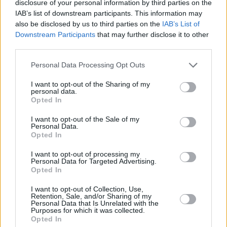
Οι σεισμολόγοι προειδοποιούν: «Αυτά τα
disclosure of your personal information by third parties on the
Viral
ρήγματα έχουν αρχίσει να “σπάνε”,
IAB’s list of downstream participants. This information may
also be disclosed by us to third parties on the
IAB’s List of
μπορεί να φέρουν μεγάλο σεισμό στη
Κουζίνα
Downstream Participants
that may further disclose it to other
χώρα»
third parties.
Ζώδια
Personal Data Processing Opt Outs
Pet
I want to opt-out of the Sharing of my
personal data.
Πίστη
Opted In
I want to opt-out of the Sale of my
Personal Data.
Opted In
I want to opt-out of processing my
Personal Data for Targeted Advertising.
Opted In
I want to opt-out of Collection, Use,
ΕΛΛΑΔΑ
Retention, Sale, and/or Sharing of my
Personal Data that Is Unrelated with the
«Αν γίνει σεισμός θα είναι 6 με 6,5
Purposes for which it was collected.
Ρίχτερ»: Η ανησυχία των διάσημων
Opted In