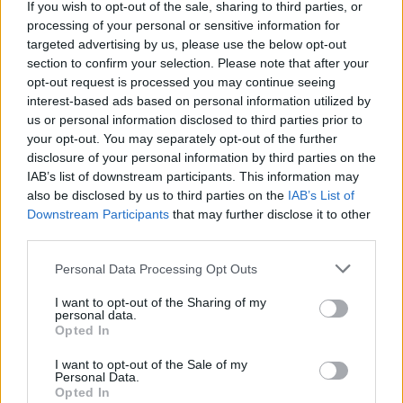
If you wish to opt-out of the sale, sharing to third parties, or
processing of your personal or sensitive information for
targeted advertising by us, please use the below opt-out
section to confirm your selection. Please note that after your
opt-out request is processed you may continue seeing
LIFESTYLE
interest-based ads based on personal information utilized by
Εύα Μανωλαράκη: Η κόρη της Πόπης
us or personal information disclosed to third parties prior to
Τσαπανίδου έγινε 31 ετών, φαίνεται σαν
your opt-out. You may separately opt-out of the further
20 και μοιάζει πολύ στη μαμά της
disclosure of your personal information by third parties on the
IAB’s list of downstream participants. This information may
also be disclosed by us to third parties on the
IAB’s List of
Downstream Participants
that may further disclose it to other
third parties.
Personal Data Processing Opt Outs
I want to opt-out of the Sharing of my
personal data.
Opted In
I want to opt-out of the Sale of my
Personal Data.
Opted In