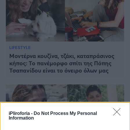
LIFESTYLE
Μοντέρνα κουζίνα, τζάκι, καταπράσινος
κήπος: Το πανέμορφο σπίτι της Πόπης
Τσαπανίδου είναι το όνειρο όλων μας
iPliroforia -
Do Not Process My Personal
Information