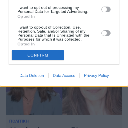
ΑΦΙΕΡΩΜΑΤΑ
I want to opt-out of processing my
Personal Data for Targeted Advertising.
Η αδερφή της της έμεινε στα χέρια και ο
Opted In
άντρας της νεκρός από ηλεκτροπληξία:
I want to opt-out of Collection, Use,
Ραγίζει καρδιές η Πόπη Τσαπανίδου
Retention, Sale, and/or Sharing of my
Personal Data that Is Unrelated with the
Purposes for which it was collected.
Opted In
CONFIRM
Data Deletion
Data Access
Privacy Policy
ΠΟΛΙΤΙΚΗ