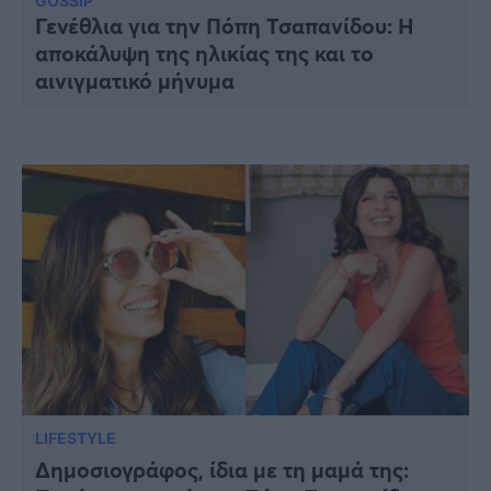
Υγεία
GOSSIP
Γενέθλια για την Πόπη Τσαπανίδου: Η
αποκάλυψη της ηλικίας της και το
Γυναίκα
αινιγματικό μήνυμα
Καιρός
LIFESTYLE
Δημοσιογράφος, ίδια με τη μαμά της: