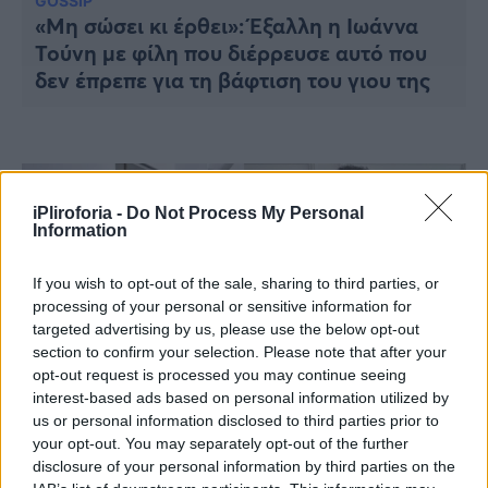
Υγεία
GOSSIP
«Μη σώσει κι έρθει»: Έξαλλη η Ιωάννα
Τούνη με φίλη που διέρρευσε αυτό που
Γυναίκα
δεν έπρεπε για τη βάφτιση του γιου της
Καιρός
iPliroforia -
Do Not Process My Personal
Information
If you wish to opt-out of the sale, sharing to third parties, or
processing of your personal or sensitive information for
targeted advertising by us, please use the below opt-out
section to confirm your selection. Please note that after your
opt-out request is processed you may continue seeing
interest-based ads based on personal information utilized by
us or personal information disclosed to third parties prior to
GOSSIP
your opt-out. You may separately opt-out of the further
Μαθεύτηκε το όνομα που θα δώσουν
disclosure of your personal information by third parties on the