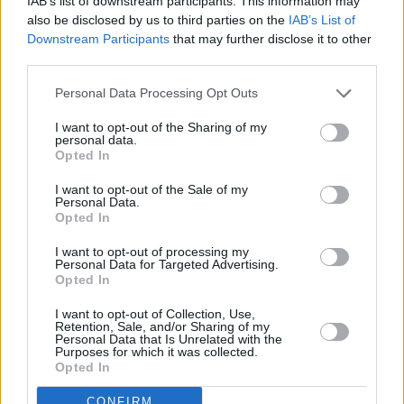
στον γιο τους: Η Ιωάννα Τούνη & ο
IAB’s list of downstream participants. This information may
Viral
also be disclosed by us to third parties on the
IAB’s List of
Δημήτρης Αλεξάνδρου εμπνεύστηκαν
Downstream Participants
that may further disclose it to other
από την Ηλιάδα του Ομήρου
Κουζίνα
third parties.
Ζώδια
Personal Data Processing Opt Outs
I want to opt-out of the Sharing of my
Pet
personal data.
Opted In
Πίστη
I want to opt-out of the Sale of my
Personal Data.
Opted In
I want to opt-out of processing my
Personal Data for Targeted Advertising.
Opted In
I want to opt-out of Collection, Use,
GOSSIP
Retention, Sale, and/or Sharing of my
Personal Data that Is Unrelated with the
Δεν αντέχει άλλο η Ιωάννα Τούνη: «Το
Purposes for which it was collected.
είπα στον γιατρό, θέλω να αποθηλάσω,
Opted In
είναι σαν να περνάω κλιμακτήριο»
CONFIRM