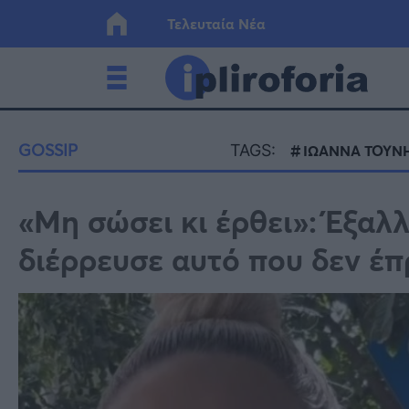
Τελευταία Νέα
Ελλάδα
Οικονο
GOSSIP
TAGS:
ΙΩΑΝΝΑ ΤΟΥΝ
Κόσμος
Lifesty
«Μη σώσει κι έρθει»: Έξαλ
διέρρευσε αυτό που δεν έπ
Υγεία
Γυναίκ