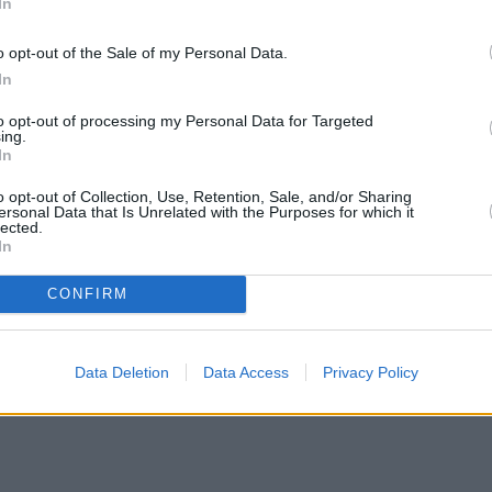
 πάρα πολύ, από τα βάθη της καρδιάς μας, τη
In
ας, η οποία σκέφτηκε να δημοσιεύσει την prive
o opt-out of the Sale of my Personal Data.
α πολύ. Ήξερα και εγώ να την στείλω στους
In
α τον εαυτό μου και τους καλεσμένους μου. Έχω
to opt-out of processing my Personal Data for Targeted
καλεσμένη αυτή, αλλά…
ing.
In
o opt-out of Collection, Use, Retention, Sale, and/or Sharing
ersonal Data that Is Unrelated with the Purposes for which it
lected.
In
CONFIRM
Data Deletion
Data Access
Privacy Policy