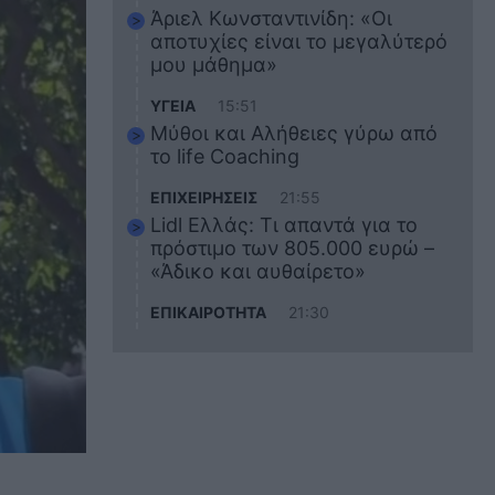
Άριελ Κωνσταντινίδη: «Οι
αποτυχίες είναι το μεγαλύτερό
μου μάθημα»
ΥΓΕΙΑ
15:51
Μύθοι και Αλήθειες γύρω από
το life Coaching
ΕΠΙΧΕΙΡΗΣΕΙΣ
21:55
Lidl Ελλάς: Τι απαντά για το
πρόστιμο των 805.000 ευρώ –
«Άδικο και αυθαίρετο»
ΕΠΙΚΑΙΡΟΤΗΤΑ
21:30
Στο εκπαιδευτικό του ταξίδι
σκοτώθηκε ο 20χρονος
ναυτικός του Blue Star Chios –
Πώς έγινε το τραγικό
δυστύχημα
ΖΩΔΙΑ
21:10
Αυτά τα 3 ζώδια θα πετύχουν