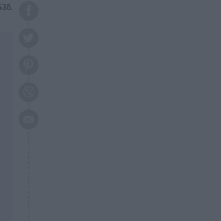
το 2026: Πότε θα έρθει η
53δ.
μεγάλη αλλαγή
ΕΠΙΚΑΙΡΟΤΗΤΑ
20:45
Τραγωδία στη Λάρισα: Νεκρός
50χρονος με αδιανόητο τρόπο
ΥΓΕΙΑ
20:20
Ελάχιστοι τη γνωρίζουν: Η
βιταμίνη που καταπολεμά
κατάθλιψη, κούραση, κόπωση
ΕΠΙΚΑΙΡΟΤΗΤΑ
19:50
ΕΚΤΑΚΤΟ: Σεισμός τώρα στην
Αττική
ΕΠΙΚΑΙΡΟΤΗΤΑ
19:20
«Συναγερμός» τώρα στη
Γλυφάδα
ΕΠΙΚΑΙΡΟΤΗΤΑ
18:45
Θλίψη: Πέθανε πολύτεκνη