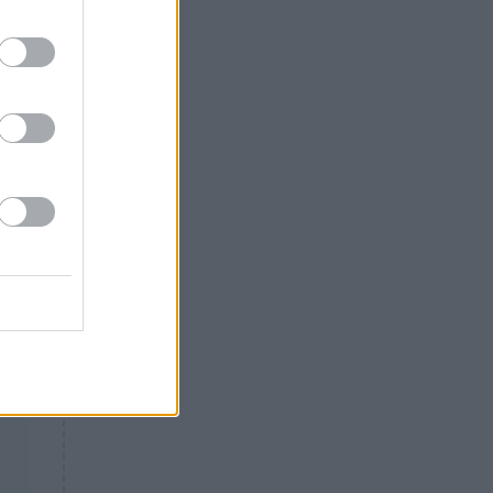
Θλίψη: Έφυγε από τη ζωή
γνωστός Έλληνας ηθοποιός