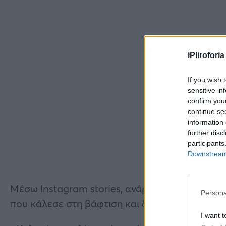
iPliroforia
If you wish 
sensitive in
confirm you
continue se
information 
further disc
participants
Downstream 
Μέσω Instagram stories, ανάρτησε ένα βίντεο, 
Persona
που κάλεσε στη βάφτιση και δημοσιοποίησε το
I want t