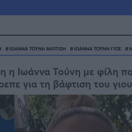
μία
Πολιτική
Τράπεζες
Η
ΙΩΑΝΝΑ ΤΟΥΝΗ ΒΑΠΤΙΣΗ
ΙΩΑΝΝΑ ΤΟΥΝΗ ΓΙΟΣ
Επιδοτήσεις
le
Αθλητικά
λη η Ιωάννα Τούνη με φίλη π
ΕΣΠΑ
ρεπε για τη βάφτιση του γιου
α
Καιρός