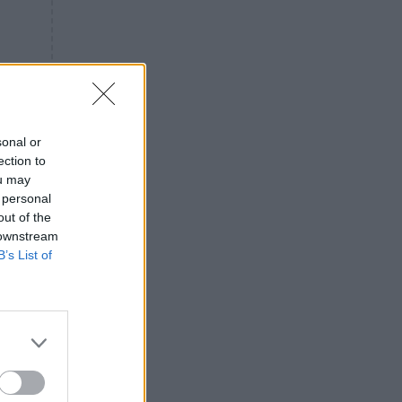
«ενόχληση» με τους πολίτες
για τα Τέμπη- «Αυτή η χώρα
είχε και άλλα δυστυχήματα»
ΠΙΣΤΗ
16:09
Μήτηρ του Ιησού: Προσευχή
στην Παναγία για τις δύσκολες
στιγμές
sonal or
ection to
ΥΓΕΙΑ
15:42
ou may
Συναγερμός στις ευρωπαϊκές
 personal
αγορές: Ανακαλούνται
out of the
πεπόνια και σταφύλια με
 downstream
φυτοφάρμακα
B’s List of
GOSSIP
15:12
Νεφέλη Μεγκ: Το βίντεο για τη
Σίσσυ Χρηστίδου έφερε
ίκα
αντιδράσεις – «Είμαστε ok με
τα ενέσιμα;»
ΕΛΛΑΔΑ
14:46