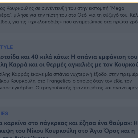
ος Κουρκούλης σε συνέντευξή του στην εκπομπή “Mega
έρα”, μίλησε για την πίστη του στο Θεό, για τη σύζυγό του, Κέ
ίδου, για τις «τρικλοποδιές» που αντιμετώπισε στα πρώτα χρό
αριέρας του και για τα «κλειστά μικρόφωνα και φώτα». Οι
οποδιές που έχουν βάλει στον Νίκο Κουρκούλη Όπως
άμμισε ο τραγουδιστής «έζησα το […]
STYLE
οτσίδα και 40 κιλά κάτω: Η σπάνια εμφάνιση του
λη Καρρά και οι θερμές αγκαλιές με τον Κουρκο
ίλης Καρράς έκανε μία σπάνια νυχτερινή έξοδο, στην πρεμιέ
ίκου Κουρκούλη, στο Frangelico, ο οποίος όταν τον είδε, τον
ιασε εγκάρδια. Ο τραγουδιστής ήταν κεφάτος και ανανεωμέν
έχει χάσει περισσότερα από 40 κιλά και έχοντας ένα κοτσιδάκ
λώντας την ευχάριστη έκπληξη των θαμώνων του νυχτερινού
ου, αλλά και του Νίκου Κουρκούλη, ο […]
IES
α καρκίνο στο πάγκρεας και έζησα ένα θαύμα»: Η
κεψη του Νίκου Κουρκούλη στο Άγιο Όρος και η