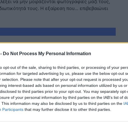
ιλέξει να μην μοιράζονται φωτογραφίες μαζί τους,
διωτικότητά τους. Η εξαίρεση που… επιβεβαιώνει
 -
Do Not Process My Personal Information
to opt-out of the sale, sharing to third parties, or processing of your per
formation for targeted advertising by us, please use the below opt-out s
r selection. Please note that after your opt-out request is processed y
eing interest-based ads based on personal information utilized by us or
disclosed to third parties prior to your opt-out. You may separately opt-
IP
STORIES
losure of your personal information by third parties on the IAB’s list of
λες χαρές για τον Νίκο
«Είχα όγκο, προσκ
. This information may also be disclosed by us to third parties on the
IA
κούλη και την Κέλλυ
την Αγία Άννα, λι
Participants
that may further disclose it to other third parties.
κίδου: 15 χρόνια μετά
και ο καρκίvoς
νακοίνωσαν και όλοι
εξαφανίστηκε»: Το