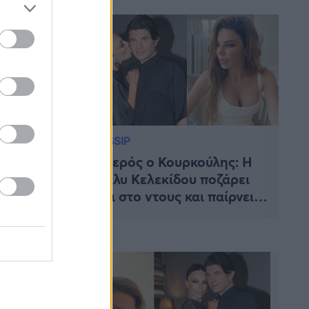
του Νίκου Κουρκούλη
GOSSIP
άρεστα:
Τυχερός ο Κουρκούλης: Η
τον Νίκο
Κέλλυ Κελεκίδου ποζάρει
ιπέτεια
έτσι στο ντους και παίρνει
τα
«φωτιά» το Instagram
στασης
 τη