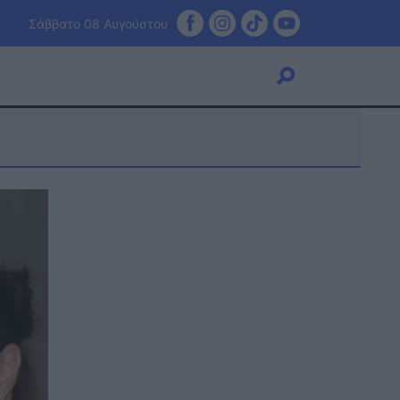
Σάββατο 08 Αυγούστου
Viral
Κουζίνα
Ζώδια
Pet
Πίστη