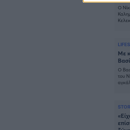
Τραγωδία στη Λάρισα: Νεκρός
Ο Νίκ
50χρονος με αδιανόητο τρόπο
Καλημ
Κελεκ
ΥΓΕΙΑ
20:20
της κ
Ελάχιστοι τη γνωρίζουν: Η
τρικλ
βιταμίνη που καταπολεμά
υπογρ
κατάθλιψη, κούραση, κόπωση
LIFE
Με κ
ΕΠΙΚΑΙΡΟΤΗΤΑ
19:50
Βασί
ΕΚΤΑΚΤΟ: Σεισμός τώρα στην
Αττική
Ο Βασ
του Ν
ΕΠΙΚΑΙΡΟΤΗΤΑ
19:20
αγκάλ
«Συναγερμός» τώρα στη
αφού 
Γλυφάδα
προκα
κέντρ
ΕΠΙΚΑΙΡΟΤΗΤΑ
18:45
STOR
Θλίψη: Πέθανε πολύτεκνη
«Είχ
εργαζόμενη στην καθαριότητα
– Είχε γίνει viral στο TikTok
επίσ