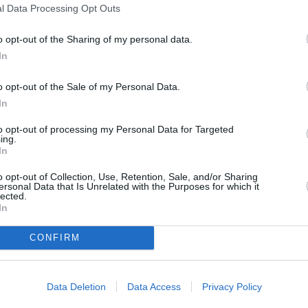
 εύχονται
που έζησε ο Νίκος
l Data Processing Opt Outs
Κουρκούλης
o opt-out of the Sharing of my personal data.
In
o opt-out of the Sale of my Personal Data.
In
to opt-out of processing my Personal Data for Targeted
ing.
ΝΤΕΥΞΕΙΣ
VIDEOS
In
έθηκε όγκος…»:
Μαθεύτηκαν τα δυσ
νησε» ξανά ο εφιάλτης
Δύσκολες ώρες για 
o opt-out of Collection, Use, Retention, Sale, and/or Sharing
ersonal Data that Is Unrelated with the Purposes for which it
τον Νίκο Κουρκούλη –
Κουρκούλη – Η περ
lected.
In
ρόβλημα υγείας και οι
της υγείας του και 
κολες ώρες
μηνύματα συμπαρά
CONFIRM
STYLE
ς Κουρκούλης για Κέλλυ Κελεκίδου: «Κάθε βράδυ
Data Deletion
Data Access
Privacy Policy
ω και της λέω “σε αγαπώ πολύ” και ας κοιμάται»