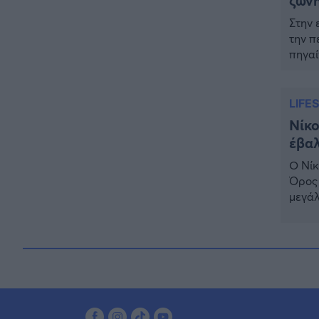
ζώνη
ΕΛΛΑΔΑ
18:25
Στην 
Θρήνος: Πέθανε γνωστός
την π
Έλληνας ηθοποιός – Η
πηγαί
ανακοίνωση του Μπιμπίλα
Κουρκ
ΕΠΙΚΑΙΡΟΤΗΤΑ
17:27
από τ
Συνεχίζεται το θρίλερ στην
LIFE
Βοιωτία: Τι αποκαλύπτει ο
Νίκο
Τζόνι από την Αλβανία για την
έβαλ
62χρονη και τον λάκκο
Ο Νίκ
ΕΠΙΚΑΙΡΟΤΗΤΑ
16:56
Όρος 
Έκτακτο: Νέα πυρκαγιά τώρα
μεγάλ
στην Ελλάδα – Σηκώθηκαν 3
έκανε
εναέρια μέσα
επανα
αποτέ
ΕΛΛΑΔΑ
16:32
Πρόεδρος Αρείου Πάγου: Η
«ενόχληση» με τους πολίτες
για τα Τέμπη- «Αυτή η χώρα
είχε και άλλα δυστυχήματα»