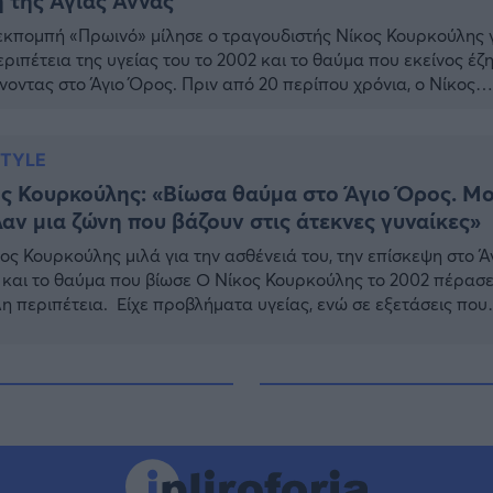
 της Αγίας Άννας
εκπομπή «Πρωινό» μίλησε ο τραγουδιστής Νίκος Κουρκούλης 
εριπέτεια της υγείας του το 2002 και το θαύμα που εκείνος έζ
νοντας στο Άγιο Όρος. Πριν από 20 περίπου χρόνια, ο Νίκος
ούλης μετά από έναν έντονο πόνο που νόμιζε ότι προερχόταν
ην χολή του, άρχισε να κάνει μια σειρά εξετάσεων. Έπειτα από
STYLE
ς Κουρκούλης: «Βίωσα θαύμα στο Άγιο Όρος. Μ
αν μια ζώνη που βάζουν στις άτεκνες γυναίκες»
ος Κουρκούλης μιλά για την ασθένειά του, την επίσκεψη στο Ά
και το θαύμα που βίωσε Ο Νίκος Κουρκούλης το 2002 πέρασε
η περιπέτεια. Είχε προβλήματα υγείας, ενώ σε εξετάσεις που
, διαπιστώθηκε καρκίνος στο πάγκρεας. Έκανε αρκετές
ληπτικές εξετάσεις, που όμως όλες έδειχναν όλες το ίδιο
λεσμα. Η μητέρα του του […]