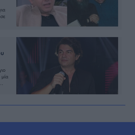
για
ησε
 […]
ου
γιο
 μία