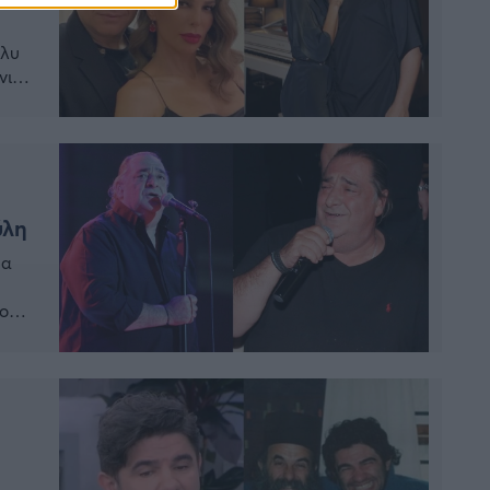
λλυ
νια
ύλη
ρα
ος,
ι,