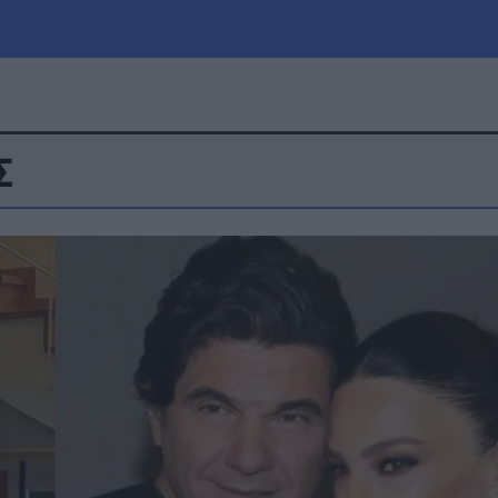
Σ
μία
Πολιτική
Τράπεζες
Επιδοτήσεις
le
Αθλητικά
ΕΣΠΑ
α
Καιρός