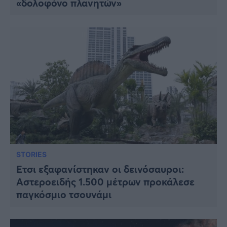
«δολοφόνο πλανητών»
Viral
Κουζίνα
Ζώδια
Pet
Πίστη
STORIES
Ετσι εξαφανίστηκαν οι δεινόσαυροι:
Aστεροειδής 1.500 μέτρων προκάλεσε
παγκόσμιο τσουνάμι