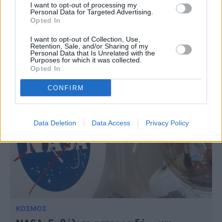
I want to opt-out of processing my
Personal Data for Targeted Advertising.
Opted In
ΚΟΣΜΟΣ
Ντουμπάι: Στη δημοσιότητα τα σχέδια
I want to opt-out of Collection, Use,
από γιγάντια ξενοδοχεία που μοιάζουν με
Retention, Sale, and/or Sharing of my
Personal Data that Is Unrelated with the
το φεγγάρι, αλλά θα βρίσκονται στη Γη
Purposes for which it was collected.
Opted In
CONFIRM
Data Deletion
Data Access
Privacy Policy
ΚΟΣΜΟΣ