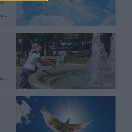
ει
ι
ου
στές
κετ
ια