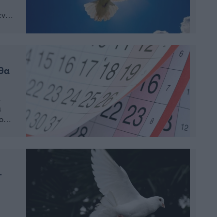
ενη
ατος
θα
α
ι
που
 […]
–