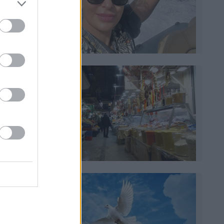
ος
το
μια
ερα
αι
ια
.
στές