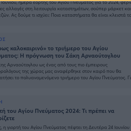
 Ιουνίου, ημέρα εορτής του Αγίου Πνεύματος για το 2024, φέρν
ες αλλαγές στη λειτουργία καταστημάτων, σούπερ μάρκετ κα
ζών. Ας δούμε τι ισχύει: Ποια καταστήματα θα είναι κλειστά τ
 Πνεύματος Τράπεζες Όλες οι τράπεζες θα παραμείνουν κλει
4η Ιουνίου. Τι ισχύει για τα τα καταστήματα και τα σούπερ μάρ
ά ανοιχτά: […]
ΟΣ
ως καλοκαιρινό» το τριήμερο του Αγίου
ύματος: H πρόγνωση του Σάκη Αρναούτογλου
ης Αρναούτογλου ως ένας από τους πιο έμπειρους
ρολόγους της χώρας μας αναφέρθηκε στον καιρό που θα
ατήσει το πολυαναμενόμενο τριήμερο του Αγίου Πνεύματος. Γ
ση θερμοκρασία το τριήμερο του Αγίου Πνεύματος μας
ρώνει με νέα ανάρτησή του ο Σάκης Αρναούτογλου. Όπως
ρινίζει, το παραπάνω χρονικό διάστημα δεν αναμένεται κάτι
Η
τερο από πλευράς […]
τή του Αγίου Πνεύματος 2024: Τι πρέπει να
ίζετε
, η γιορτή του Αγίου Πνεύματος πέφτει τη Δευτέρα 24 Ιουνίου