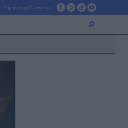
Παρασκευή 07 Αυγούστου
Viral
Κουζίνα
Ζώδια
Pet
Πίστη