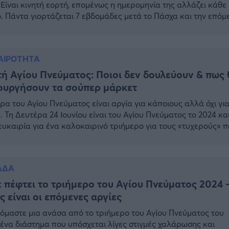
 Είναι κινητή εορτή, επομένως η ημερομηνία της αλλάζει κάθε
. Πάντα γιορτάζεται 7 εβδομάδες μετά το Πάσχα και την επόμ
από την Κυριακή της Πεντηκοστής. Η γιορτή του Αγίου Πνεύμ
 αργία για: – Μισθωτούς του Δημοσίου – ΝΠΔΔ – Τοπική
ιοίκηση […]
ΑΙΡΟΤΗΤΑ
ή Αγίου Πνεύματος: Ποιοι δεν δουλεύουν & πως 
ουργήσουν τα σούπερ μάρκετ
ρα του Αγίου Πνεύματος είναι αργία για κάποιους αλλά όχι γι
. Τη Δευτέρα 24 Ιουνίου είναι του Αγίου Πνεύματος το 2024 κα
 ευκαιρία για ένα καλοκαιρινό τριήμερο για τους «τυχερούς» 
ουλεύουν. Του Αγίου Πνεύματος δεν είναι για όλους αργία, ενώ
ως τα σούπερ μάρκετ και τα μαγαζιά είναι κανονικά ανοιχτά.
ΑΔΑ
 πέφτει το τριήμερο του Αγίου Πνεύματος 2024 
ς είναι οι επόμενες αργίες
όμαστε μια ανάσα από το τριήμερο του Αγίου Πνεύματος του
 ένα διάστημα που υπόσχεται λίγες στιγμές χαλάρωσης και