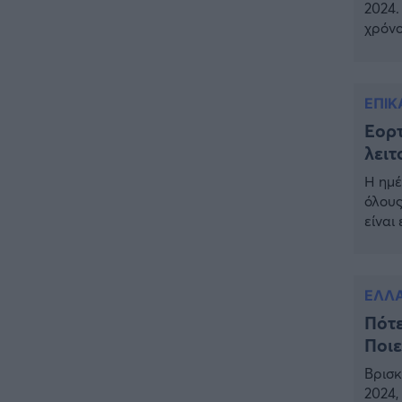
2024.
ΠΙΣΤΗ
16:09
χρόνο
Μήτηρ του Ιησού: Προσευχή
μέρα 
στην Παναγία για τις δύσκολες
είναι
στιγμές
αυτοδ
ΕΠΙΚ
ΥΓΕΙΑ
15:42
Εορτ
Συναγερμός στις ευρωπαϊκές
λειτ
αγορές: Ανακαλούνται
πεπόνια και σταφύλια με
Η ημέ
φυτοφάρμακα
όλους
είναι
GOSSIP
15:12
δεν δ
Νεφέλη Μεγκ: Το βίντεο για τη
συνήθ
Σίσσυ Χρηστίδου έφερε
αντιδράσεις – «Είμαστε ok με
ΕΛΛ
τα ενέσιμα;»
Πότε
ΕΛΛΑΔΑ
14:46
Ποιε
Θλίψη: Έφυγε από τη ζωή
Βρισκ
γνωστός Έλληνας ηθοποιός
2024,