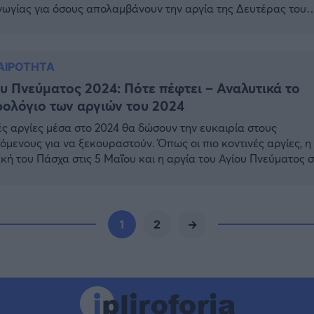
ωγίας για όσους απολαμβάνουν την αργία της Δευτέρας του
 Πνεύματος και είναι μια ευκαιρία για μίνι αποδράσεις. Πότε
ι το τριήμερο του Αγίου Πνεύματος: Φέτος, του Αγίου Πνεύμα
ι Δευτέρα 24 Ιουνίου 2024 και το […]
ΑΙΡΟΤΗΤΑ
υ Πνεύματος 2024: Πότε πέφτει – Αναλυτικά το
ολόγιο των αργιών του 2024
ς αργίες μέσα στο 2024 θα δώσουν την ευκαιρία στους
όμενους για να ξεκουραστούν. Όπως οι πιο κοντινές αργίες, η
κή του Πάσχα στις 5 Μαΐου και η αργία του Αγίου Πνεύματος σ
υνίου. Αγίου Πνεύματος 2024: Όλες οι αργίες του έτους Ακολου
τικά το ημερολόγιο με τις αργίες του 2024: Εργατική Πρωτομα
1
2
→