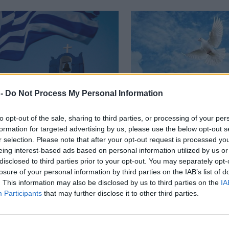
 -
Do Not Process My Personal Information
ΑΔΑ
ΕΛΛΑΔΑ
 «πέφτει» το τριήμερο
Τριήμερο Αγίου Πν
to opt-out of the sale, sharing to third parties, or processing of your per
formation for targeted advertising by us, please use the below opt-out s
Αγίου Πνεύματος 2025 –
2025: Πότε πέφτει
r selection. Please note that after your opt-out request is processed y
ποιους είναι αργία
eing interest-based ads based on personal information utilized by us or
disclosed to third parties prior to your opt-out. You may separately opt-
losure of your personal information by third parties on the IAB’s list of
. This information may also be disclosed by us to third parties on the
IA
Participants
that may further disclose it to other third parties.
STYLE
η Μενεγάκη: «Άλλη μια μέρα στον παράδεισο» –
γραφία χωρίς μακιγιάζ ενθουσιάζει τους φαν τ