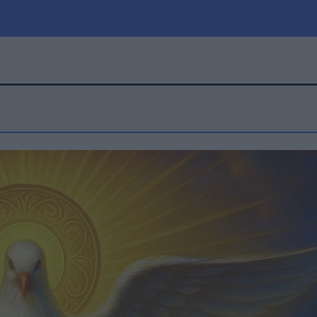
μία
Πολιτική
Τράπεζες
Επιδοτήσεις
le
Αθλητικά
ΕΣΠΑ
α
Καιρός