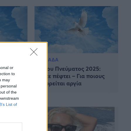
ΕΛΛΑΔΑ
εύματος
Αγίου Πνεύματος 2025:
sonal or
ection to
Πότε πέφτει – Για ποιους
ou may
θεωρείται αργία
 personal
out of the
 downstream
B’s List of
ης