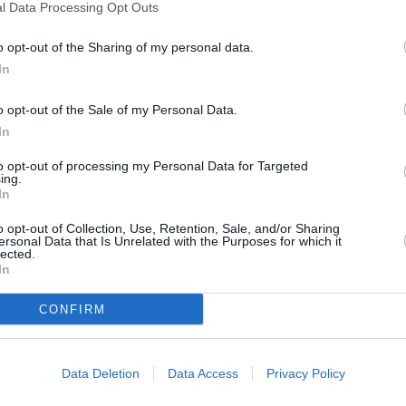
l Data Processing Opt Outs
νη Μενεγάκη εκμεταλλεύτηκε το τριήμερο του Αγίου Πνεύματ
α ξεφύγει από τη ρουτίνα και να βρεθεί στο αγαπημένο της
o opt-out of the Sharing of my personal data.
ύγιο, την Άνδρο. Η δημοφιλής παρουσιάστρια, που λατρεύει 
In
 μοιράστηκε με τους διαδικτυακούς της φίλους στο Instagram 
ραφία από τις χαλαρές στιγμές που περνάει εκεί. Στη
o opt-out of the Sale of my Personal Data.
ραφία, η Ελένη Μενεγάκη εμφανίζεται χωρίς […]
In
ΑΔΑ
ή Αγίου Πνεύματος: Πως θα λειτουργήσουν σήμ
to opt-out of processing my Personal Data for Targeted
ing.
αταστήματα – Τι αλλάζει στο ωράριο
In
ι η γιορτή του Αγίου Πνεύματος δεν ανήκει στη λίστα με τις
o opt-out of Collection, Use, Retention, Sale, and/or Sharing
θετημένες αργίες του κράτους, ορισμένα καταστήματα θα είν
ersonal Data that Is Unrelated with the Purposes for which it
lected.
τά σήμερα ή θα λειτουργήσουν με ειδικό ωράριο. Είναι αργία γ
In
ίους υπαλλήλους και εργαζομένους στην τοπική αυτοδιοίκηση
σημαίνει ότι όλες οι δημόσιες / δημοτικές υπηρεσίες είναι κλει
CONFIRM
γίου Πνεύματος. Κλειστά μένουν […]
Η
υ Πνεύματος 2024: Τι αλλάζει για καταστήματα,
Data Deletion
Data Access
Privacy Policy
ερ μάρκετ και τράπεζες