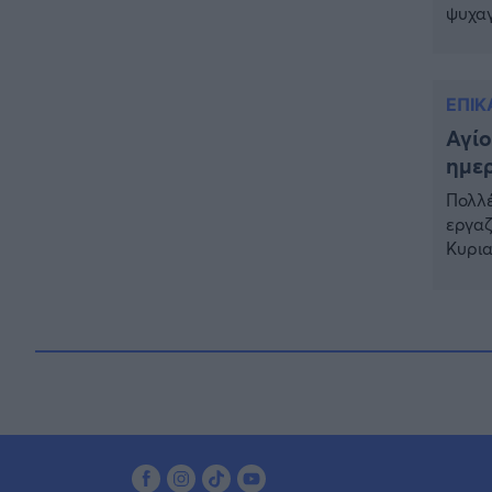
ψυχαγ
Αγίου
πέφτε
πέφτε
ΕΠΙΚ
Αγίο
ημερ
Πολλέ
εργαζ
Κυρια
24 Ιο
αναλυ
1 […]