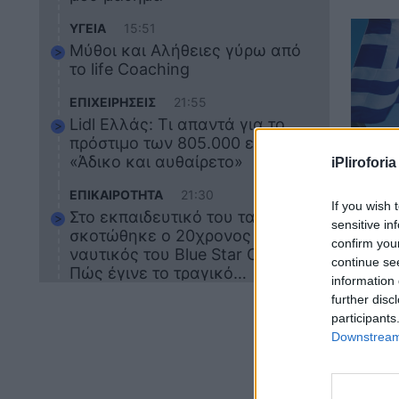
ΥΓΕΙΑ
15:51
Μύθοι και Αλήθειες γύρω από
το life Coaching
ΕΠΙΧΕΙΡΗΣΕΙΣ
21:55
Lidl Ελλάς: Τι απαντά για το
πρόστιμο των 805.000 ευρώ –
«Άδικο και αυθαίρετο»
iPliroforia
ΕΛΛ
ΕΠΙΚΑΙΡΟΤΗΤΑ
21:30
Πότε
If you wish 
Στο εκπαιδευτικό του ταξίδι
sensitive in
του 
σκοτώθηκε ο 20χρονος
confirm you
Για 
ναυτικός του Blue Star Chios –
continue se
Πώς έγινε το τραγικό
information 
δυστύχημα
further disc
ΖΩΔΙΑ
21:10
participants
Αυτά τα 3 ζώδια θα πετύχουν
Downstream 
LIFE
το 2026: Πότε θα έρθει η
μεγάλη αλλαγή
Ελέν
Φωτο
ΕΠΙΚΑΙΡΟΤΗΤΑ
20:45