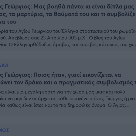
ς Γεώργιος: Μας βοηθά πάντα κι είναι δίπλα μας
ος, τα μαρτύρια, τα θαύματά του και τι συμβολίζε
να του
ορία του Αγίου Γεωργίου του Έλληνα στρατιωτικού του ρωμαϊ
ού. Απεβίωσε στις 23 Απριλίου 303 μ.Χ . Ο βίος του Αγίου
ίου Ο Ελληνορθόδοξος άραβας και ευσεβής κάτοικος του χω
οιμένων (Beit Sahour–Μπετ Σαχούρ -Βηθλεέμ) Χαλίλ
φάρχα, ήτο πρόγονος του εφημερίου του χωριού, και διηγόταν
γεγονός που έζησε γύρω στο 1903, […]
ΑΔΑ
ς Γεώργιος: Ποιος ήταν, γιατί εικονίζεται να
ώνει τον δράκο και ο πραγματικός συμβολισμός 
α είναι μια μεγάλη εορτή για την χώρα μας μιας και πολύ
λα να μην δεν υπάρχει σε κάθε οικογένεια ένας Γιώργος ή μια
ία καθώς είναι ίσως και το πιο δημοφιλές όνομα. Ο Άγιος
ιος είναι από τους δημοφιλέστερους Αγίους σε όλο τον
ιανικό κόσμο και στην Ελλάδα δεν υπάρχει περιοχή που δεν
ει […]
ΜΟΣ