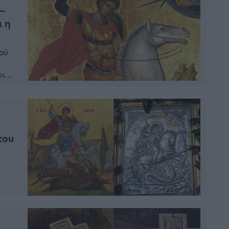
 –
ι η
κού
ριού
 το
του