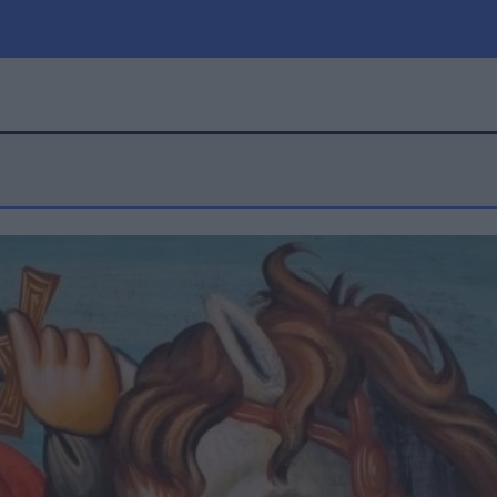
μία
Πολιτική
Τράπεζες
Επιδοτήσεις
le
Αθλητικά
ΕΣΠΑ
α
Καιρός