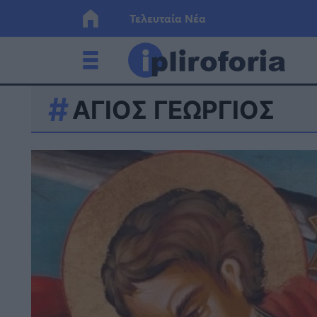
Τελευταία Νέα
ΑΓΙΟΣ ΓΕΩΡΓΙΟΣ
Ελλάδα
Οικονο
Κόσμος
Lifesty
Υγεία
Γυναίκ