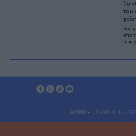
εργαζόμενη στην καθαριότητα
Το «
– Είχε γίνει viral στο TikTok
του 
χτίσ
ΕΛΛΑΔΑ
18:25
Θρήνος: Πέθανε γνωστός
Και ό
Έλληνας ηθοποιός – Η
από τ
ανακοίνωση του Μπιμπίλα
πως χ
ναός 
ΕΠΙΚΑΙΡΟΤΗΤΑ
17:27
Λαλιμ
Συνεχίζεται το θρίλερ στην
προσδ
Βοιωτία: Τι αποκαλύπτει ο
Τζόνι από την Αλβανία για την
62χρονη και τον λάκκο
ΕΠΙΚΑΙΡΟΤΗΤΑ
16:56
Έκτακτο: Νέα πυρκαγιά τώρα
στην Ελλάδα – Σηκώθηκαν 3
εναέρια μέσα
ΑΡΧΙΚΗ
ΟΡΟΙ ΧΡΗΣΗΣ
ΠΡ
ΕΛΛΑΔΑ
16:32
Πρόεδρος Αρείου Πάγου: Η
«ενόχληση» με τους πολίτες