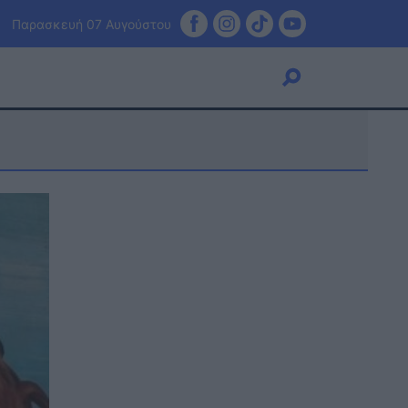
Παρασκευή 07 Αυγούστου
Viral
Κουζίνα
Ζώδια
Pet
Πίστη