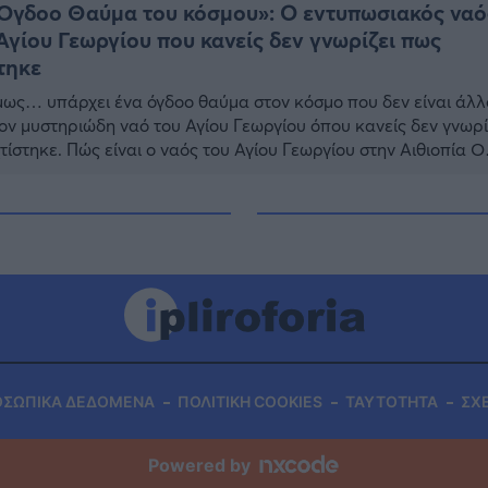
Όγδοο Θαύμα του κόσμου»: Ο εντυπωσιακός ναό
Αγίου Γεωργίου που κανείς δεν γνωρίζει πως
τηκε
μως… υπάρχει ένα όγδοο θαύμα στον κόσμο που δεν είναι άλλ
ον μυστηριώδη ναό του Αγίου Γεωργίου όπου κανείς δεν γνωρί
τίστηκε. Πώς είναι ο ναός του Αγίου Γεωργίου στην Αιθιοπία Ο
του Αγίου Γεωργίου είναι μια μονολιθική εκκλησία στην
πέλα, στην περιφέρεια της Αμχάρα, στην Αιθιοπία, ο οποίος
ιορίζεται ως […]
ΟΣΩΠΙΚΑ ΔΕΔΟΜΕΝΑ
ΠΟΛΙΤΙΚΗ COOKIES
ΤΑΥΤΟΤΗΤΑ
ΣΧ
Powered by