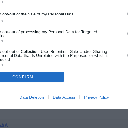
In
αιοφόρος: Οι 3 λόγοι
ο φρικτός θάνατος 
Τον λατρεύουν και οι
θαύματά του
o opt-out of the Sale of my Personal Data.
ρκοι
In
to opt-out of processing my Personal Data for Targeted
ing.
In
o opt-out of Collection, Use, Retention, Sale, and/or Sharing
ersonal Data that Is Unrelated with the Purposes for which it
lected.
In
Η
ΕΛΛΑΔΑ
CONFIRM
α 2025: Πότε πέφτει
Άγιος Γεώργιος: Μ
ς η γιορτή του Αγίου
γιορτή της Ορθοδο
ργίου
βίος, τα μαρτύρια, 
Data Deletion
Data Access
Privacy Policy
θαύματα και τι συμβ
εικόνα του
ΑΔΑ