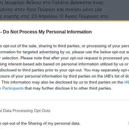
η λεωφόρο Βεΐκου στο Γαλάτσι βρίσκεται ένας
μένος στον Άγιο Γεώργιο και ανοίγει μόνο μία
 εορτής στις 23 Απριλίου. Ο Άγιος Γεώργιος στο
 συμπληρώνει σχεδόν δέκα αιώνες ζωής και
υ. […]
 -
Do Not Process My Personal Information
to opt-out of the sale, sharing to third parties, or processing of your per
formation for targeted advertising by us, please use the below opt-out s
r selection. Please note that after your opt-out request is processed y
eing interest-based ads based on personal information utilized by us or
disclosed to third parties prior to your opt-out. You may separately opt-
losure of your personal information by third parties on the IAB’s list of
. This information may also be disclosed by us to third parties on the
IA
Participants
that may further disclose it to other third parties.
Η
ΠΙΣΤΗ
l Data Processing Opt Outs
ς Γεώργιος ο
Άγιος Γεώργιος: Σή
o opt-out of the Sharing of my personal data.
αλομάρτυρας και
μεγάλη εορτή του –