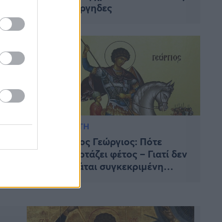
και τα
Γιώργηδες
ΠΙΣΤΗ
εγάλη
Άγιος Γεώργιος: Πότε
ξίας – Ο
γιορτάζει φέτος – Γιατί δεν
τα
τιμάται συγκεκριμένη
ολίζει η
ημερομηνία κάθε χρόνο