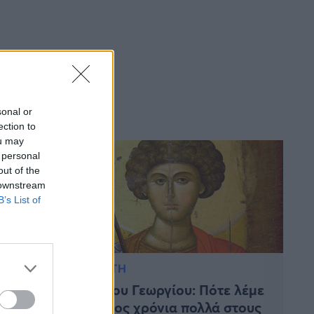
sonal or
ection to
ou may
 personal
out of the
 downstream
B’s List of
ΠΙΣΤΗ
μερα η
Αγίου Γεωργίου: Πότε λέμε
 Η ζωή,
φέτος χρόνια πολλά στους