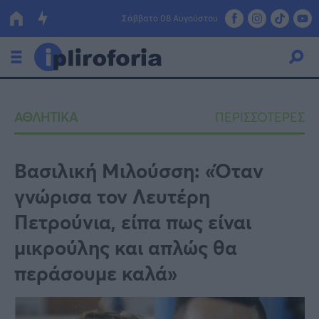
Σάββατο 08 Αυγούστου
Ελλάδα
ΑΘΛΗΤΙΚΑ
ΠΕΡΙΣΣΟΤΕΡΕΣ
Οικονομία
Πολιτική
Βασιλική Μιλούσση: «Όταν
γνώρισα τον Λευτέρη
Τράπεζες
Πετρούνια, είπα πως είναι
Επιδοτήσεις
Κόσμος
μικρούλης και απλώς θα
Lifestyle
ΕΣΠΑ
περάσουμε καλά»
Αθλητικά