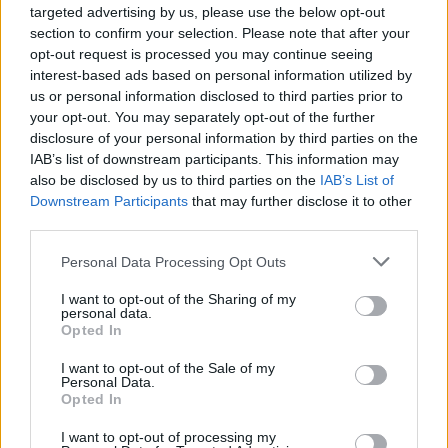
μεγάλη, δεν με πειράζει. Είχα σκέψεις για τη
targeted advertising by us, please use the below opt-out
διαφορά ηλικίας στην αρχή. Έλεγα “είναι
section to confirm your selection. Please note that after your
opt-out request is processed you may continue seeing
μικρούλης και απλώς καλά θα περάσουμε,
interest-based ads based on personal information utilized by
μέχρι εκεί. Θεωρούσα ότι δεν μπορώ να
us or personal information disclosed to third parties prior to
your opt-out. You may separately opt-out of the further
σκεφτώ και πολλά πολλά μαζί του, εγώ
disclosure of your personal information by third parties on the
ήμουν ώριμη γυναίκα. Με διέψευσε όμως.
IAB’s list of downstream participants. This information may
Εγώ είχα το θέμα στην αρχή, δεν το έπαιρνα
also be disclosed by us to third parties on the
IAB’s List of
Downstream Participants
that may further disclose it to other
στα σοβαρά. Εκείνος από την πρώτη στιγμή
third parties.
μου έλεγε ότι θα με παντρευτεί» ανέφερε η
Personal Data Processing Opt Outs
πρωταθλήτρια ενόργανης γυμναστικής.
I want to opt-out of the Sharing of my
personal data.
Opted In
I want to opt-out of the Sale of my
Personal Data.
Opted In
I want to opt-out of processing my