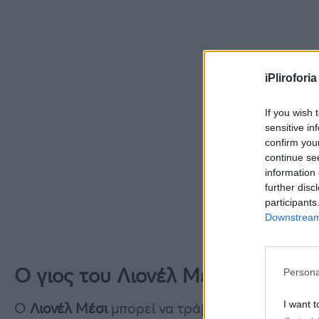
iPliroforia
If you wish 
sensitive in
confirm you
continue se
information 
further disc
participants
Downstream 
Ο γιος του Λιονέλ Μέσι, Ματέο,
Persona
I want t
Ο
Λιονέλ Μέσι
μπορεί να τράβηξε όλα τα βλέμμ