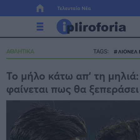
Τελευταία Νέα
Ελλάδα
Οικονο
ΑΘΛΗΤΙΚΑ
TAGS:
ΛΙΟΝΕΛ 
Κόσμος
Lifesty
Το μήλο κάτω απ’ τη μηλιά:
φαίνεται πως θα ξεπεράσει
Υγεία
Γυναίκ