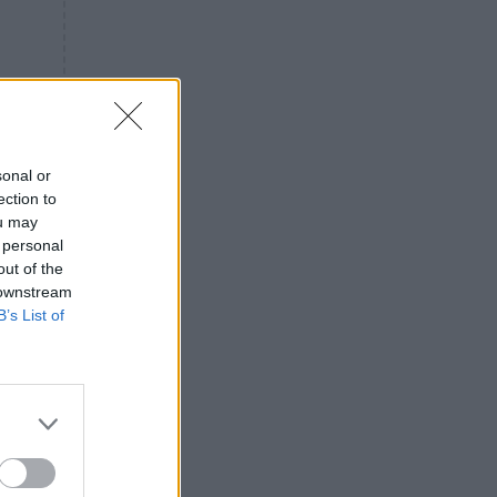
«ενόχληση» με τους πολίτες
για τα Τέμπη- «Αυτή η χώρα
είχε και άλλα δυστυχήματα»
ΠΙΣΤΗ
16:09
Μήτηρ του Ιησού: Προσευχή
στην Παναγία για τις δύσκολες
στιγμές
sonal or
ection to
ΥΓΕΙΑ
15:42
ou may
Συναγερμός στις ευρωπαϊκές
 personal
αγορές: Ανακαλούνται
out of the
πεπόνια και σταφύλια με
 downstream
φυτοφάρμακα
B’s List of
GOSSIP
15:12
Νεφέλη Μεγκ: Το βίντεο για τη
Σίσσυ Χρηστίδου έφερε
αντιδράσεις – «Είμαστε ok με
τα ενέσιμα;»
με
ΕΛΛΑΔΑ
14:46