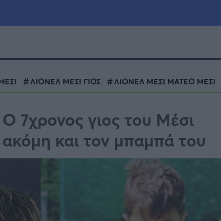
μία
Πολιτική
Τράπεζες
ΜΕΣΙ
ΛΙΟΝΕΛ ΜΕΣΙ ΓΙΟΣ
ΛΙΟΝΕΛ ΜΕΣΙ ΜΑΤΕΟ ΜΕΣΙ
Επιδοτήσεις
le
Αθλητικά
 Ο 7χρονος γιος του Μέσι
ΕΣΠΑ
 ακόμη και τον μπαμπά του
α
Καιρός