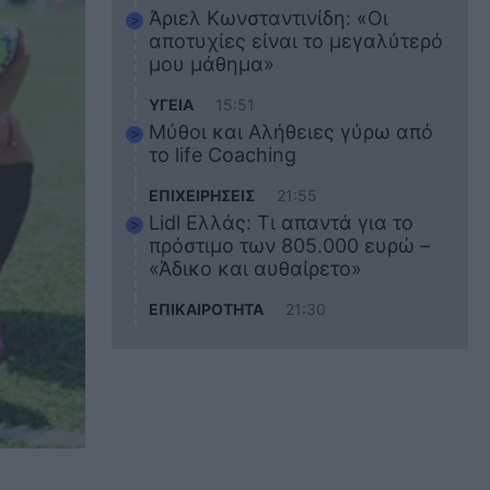
Άριελ Κωνσταντινίδη: «Οι
αποτυχίες είναι το μεγαλύτερό
μου μάθημα»
ΥΓΕΙΑ
15:51
Μύθοι και Αλήθειες γύρω από
το life Coaching
ΕΠΙΧΕΙΡΗΣΕΙΣ
21:55
Lidl Ελλάς: Τι απαντά για το
πρόστιμο των 805.000 ευρώ –
«Άδικο και αυθαίρετο»
ΕΠΙΚΑΙΡΟΤΗΤΑ
21:30
Στο εκπαιδευτικό του ταξίδι
σκοτώθηκε ο 20χρονος
ναυτικός του Blue Star Chios –
Πώς έγινε το τραγικό
δυστύχημα
ΖΩΔΙΑ
21:10
Αυτά τα 3 ζώδια θα πετύχουν