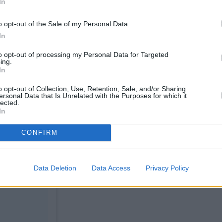
In
άσταση μετά τον τελικό είναι ο 7χρονος γιος του
o opt-out of the Sale of my Personal Data.
In
to opt-out of processing my Personal Data for Targeted
ing.
In
o opt-out of Collection, Use, Retention, Sale, and/or Sharing
ersonal Data that Is Unrelated with the Purposes for which it
lected.
In
CONFIRM
Data Deletion
Data Access
Privacy Policy