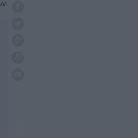
το 2026: Πότε θα έρθει η
40δ.
μεγάλη αλλαγή
ΕΠΙΚΑΙΡΟΤΗΤΑ
20:45
Τραγωδία στη Λάρισα: Νεκρός
50χρονος με αδιανόητο τρόπο
ΥΓΕΙΑ
20:20
Ελάχιστοι τη γνωρίζουν: Η
βιταμίνη που καταπολεμά
κατάθλιψη, κούραση, κόπωση
ΕΠΙΚΑΙΡΟΤΗΤΑ
19:50
ΕΚΤΑΚΤΟ: Σεισμός τώρα στην
Αττική
ΕΠΙΚΑΙΡΟΤΗΤΑ
19:20
«Συναγερμός» τώρα στη
Γλυφάδα
ΕΠΙΚΑΙΡΟΤΗΤΑ
18:45
Θλίψη: Πέθανε πολύτεκνη