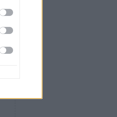
Θλίψη: Έφυγε από τη ζωή
γνωστός Έλληνας ηθοποιός