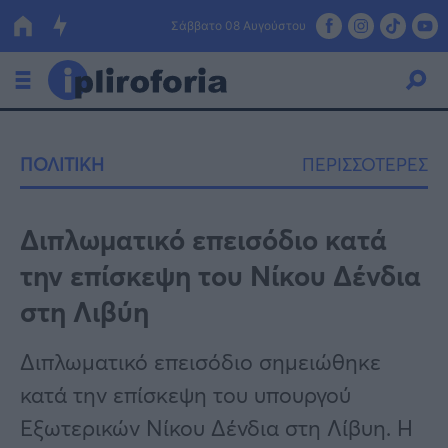
Σάββατο 08 Αυγούστου
Ελλάδα
ΠΟΛΙΤΙΚΗ
ΠΕΡΙΣΣΟΤΕΡΕΣ
Οικονομία
Πολιτική
Διπλωματικό επεισόδιο κατά
την επίσκεψη του Νίκου Δένδια
Τράπεζες
στη Λιβύη
Επιδοτήσεις
Κόσμος
Διπλωματικό επεισόδιο σημειώθηκε
Lifestyle
ΕΣΠΑ
κατά την επίσκεψη του υπουργού
Αθλητικά
Εξωτερικών Νίκου Δένδια στη Λίβυη. Η