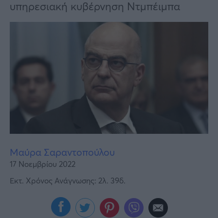
Υγεία
υπηρεσιακή κυβέρνηση Ντμπέιμπα
Γυναίκα
Καιρός
Μαύρα Σαραντοπούλου
17 Νοεμβρίου 2022
Εκτ. Χρόνος Ανάγνωσης: 2λ. 39δ.