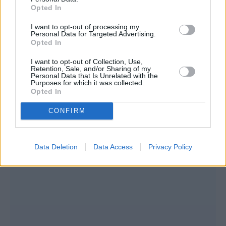
Opted In
Το αυτογκόλ Φωτίου έσπευσε να
I want to opt-out of processing my
εκμεταλλευτεί τόσο ο υπουργός Ανάπτυξης
Personal Data for Targeted Advertising.
Opted In
και Επενδύσεων Αδ. Γεωργιάδης όσο και ο
κυβερνητικός εκπρόσωπος. Ο πρώτος
I want to opt-out of Collection, Use,
Retention, Sale, and/or Sharing of my
ευχαρίστησε την βουλευτή του ΣΥΡΙΖΑ-Π.Σ.
Personal Data that Is Unrelated with the
Purposes for which it was collected.
που «επιβεβαίωσε τη χθεσινή ομιλία του
Opted In
Κυριάκου Μητσοτάκη».
CONFIRM
Data Deletion
Data Access
Privacy Policy