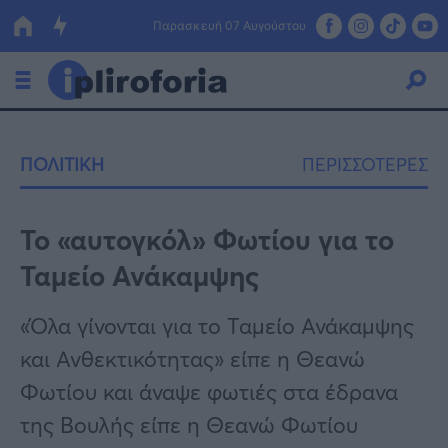
Παρασκευή 07 Αυγούστου
Ελλάδα
ΠΟΛΙΤΙΚΗ
ΠΕΡΙΣΣΟΤΕΡΕΣ
Οικονομία
Πολιτική
Το «αυτογκόλ» Φωτίου για το
Ταμείο Ανάκαμψης
Τράπεζες
Επιδοτήσεις
Κόσμος
«Όλα γίνονται για το Ταμείο Ανάκαμψης
και Ανθεκτικότητας» είπε η Θεανώ
Lifestyle
ΕΣΠΑ
Φωτίου και άναψε φωτιές στα έδρανα
Αθλητικά
της Βουλής είπε η Θεανώ Φωτίου