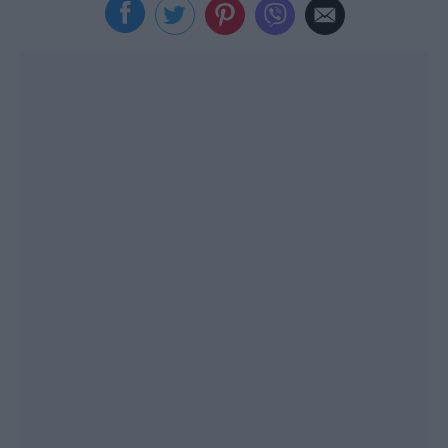
Viral
Κουζίνα
Ζώδια
Pet
Πίστη