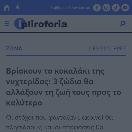
Σάββατο 08 Αυγούστου
Ελλάδα
ΖΩΔΙΑ
ΠΕΡΙΣΣΟΤΕΡΕΣ
Οικονομία
Πολιτική
Βρίσκουν το κοκαλάκι της
νυχτερίδας: 3 ζώδια θα
Τράπεζες
αλλάξουν τη ζωή τους προς το
Επιδοτήσεις
Κόσμος
καλύτερο
Lifestyle
ΕΣΠΑ
Οι στόχοι που φάνταζαν μακρινοί θα
Αθλητικά
πλησιάσουν, και οι αποφάσεις θα