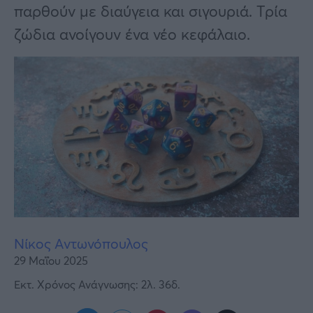
Υγεία
παρθούν με διαύγεια και σιγουριά. Τρία
ζώδια ανοίγουν ένα νέο κεφάλαιο.
Γυναίκα
Καιρός
Νίκος Αντωνόπουλος
29 Μαΐου 2025
Εκτ. Χρόνος Ανάγνωσης: 2λ. 36δ.