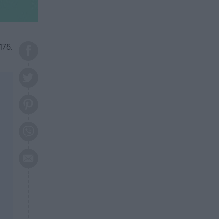
το 2026: Πότε θα έρθει η
μεγάλη αλλαγή
ΕΠΙΚΑΙΡΟΤΗΤΑ
20:45
Τραγωδία στη Λάρισα: Νεκρός
17δ.
50χρονος με αδιανόητο τρόπο
ΥΓΕΙΑ
20:20
Ελάχιστοι τη γνωρίζουν: Η
βιταμίνη που καταπολεμά
κατάθλιψη, κούραση, κόπωση
ΕΠΙΚΑΙΡΟΤΗΤΑ
19:50
ΕΚΤΑΚΤΟ: Σεισμός τώρα στην
Αττική
ΕΠΙΚΑΙΡΟΤΗΤΑ
19:20
«Συναγερμός» τώρα στη
Γλυφάδα
ΕΠΙΚΑΙΡΟΤΗΤΑ
18:45
Θλίψη: Πέθανε πολύτεκνη