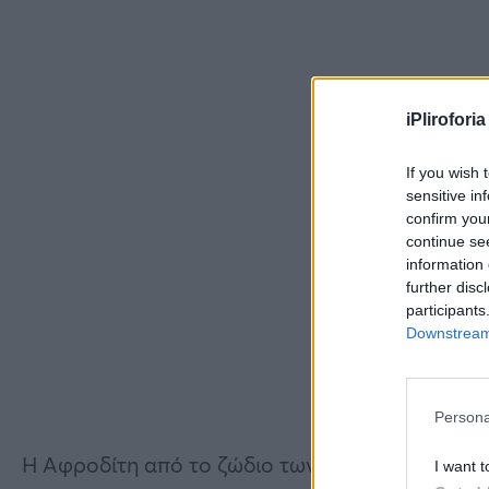
iPliroforia
If you wish 
sensitive in
confirm you
continue se
information 
further disc
participants
Downstream 
Persona
Η Αφροδίτη από το ζώδιο των Ιχθύων θα σχημα
I want t