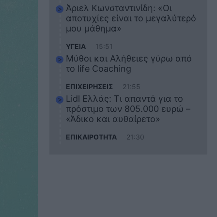
Άριελ Κωνσταντινίδη: «Οι
αποτυχίες είναι το μεγαλύτερό
μου μάθημα»
ΥΓΕΙΑ
15:51
Μύθοι και Αλήθειες γύρω από
το life Coaching
ΕΠΙΧΕΙΡΗΣΕΙΣ
21:55
Lidl Ελλάς: Τι απαντά για το
πρόστιμο των 805.000 ευρώ –
«Άδικο και αυθαίρετο»
ΕΠΙΚΑΙΡΟΤΗΤΑ
21:30
Στο εκπαιδευτικό του ταξίδι
σκοτώθηκε ο 20χρονος
ναυτικός του Blue Star Chios –
Πώς έγινε το τραγικό
δυστύχημα
ΖΩΔΙΑ
21:10
Αυτά τα 3 ζώδια θα πετύχουν