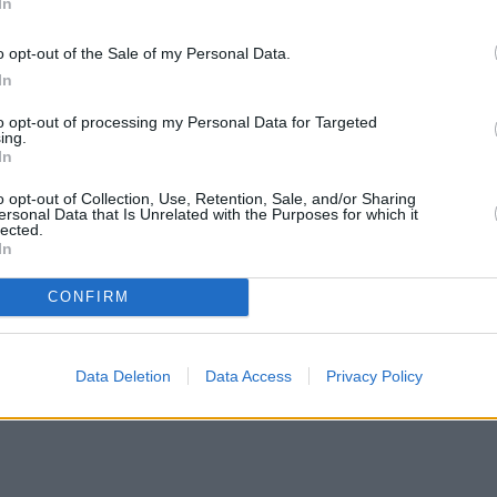
 στην 25η μοίρα αυτών των ζωδίων και θα έχει
In
o opt-out of the Sale of my Personal Data.
In
ς αλλαγές, θα έχουμε θετικές εξελίξεις από εκεί
to opt-out of processing my Personal Data for Targeted
οι οποίες όμως θα είναι προς όφελος μας.
ing.
In
ι τα 6 ζώδια που θα έχουν ευχάριστες αλλαγές κα
o opt-out of Collection, Use, Retention, Sale, and/or Sharing
ανού
ersonal Data that Is Unrelated with the Purposes for which it
lected.
In
CONFIRM
Data Deletion
Data Access
Privacy Policy