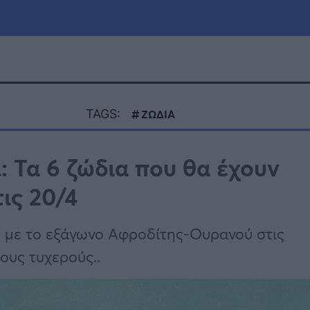
μία
Πολιτική
Τράπεζες
TAGS:
ΖΩΔΙΑ
Επιδοτήσεις
le
Αθλητικά
: Τα 6 ζώδια που θα έχουν
ΕΣΠΑ
ις 20/4
α
Καιρός
ς με το εξάγωνο Αφροδίτης-Ουρανού στις
ους τυχερούς..