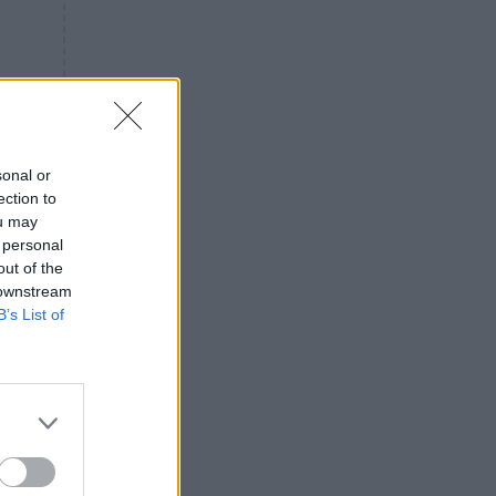
«ενόχληση» με τους πολίτες
για τα Τέμπη- «Αυτή η χώρα
είχε και άλλα δυστυχήματα»
ΠΙΣΤΗ
16:09
Μήτηρ του Ιησού: Προσευχή
στην Παναγία για τις δύσκολες
στιγμές
sonal or
ection to
ΥΓΕΙΑ
15:42
ou may
Συναγερμός στις ευρωπαϊκές
 personal
αγορές: Ανακαλούνται
out of the
πεπόνια και σταφύλια με
 downstream
φυτοφάρμακα
B’s List of
GOSSIP
15:12
Νεφέλη Μεγκ: Το βίντεο για τη
Σίσσυ Χρηστίδου έφερε
αντιδράσεις – «Είμαστε ok με
τα ενέσιμα;»
ν
ΕΛΛΑΔΑ
14:46