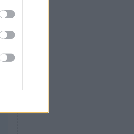
Θλίψη: Έφυγε από τη ζωή
γνωστός Έλληνας ηθοποιός
ι